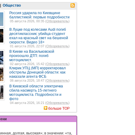
|
Общество
Россия ударила по Киевщине
баллистикой: первые подробности
05 августа 2026, 00:35 (
Обозреватель
)
В Луцке под колесами Audi погиб
десятиклассник: убийца-студент
ехал на красный свет на бешеной
скорости. Видео 18+
01 августа 2026, 22:07 (
Обозреватель
)
В Киеве на Васильковской
произошло ДТП: погиб
мотоциклист.
02 августа 2026, 15:42 (
Обозреватель
)
Клирик УПЦ (МП) корректировал
обстрелы Донецкой области: как
наказали агента ФСБ
06 августа 2026, 18:47 (
Обозреватель
)
В Киевской области электричка
сбила насмерть 15-летнего
мотоциклиста. Подробности и
фото
04 августа 2026, 16:21 (
Обозреватель
)
больше TOP
мени
инная, долгая, высокая»; в значении: «та,