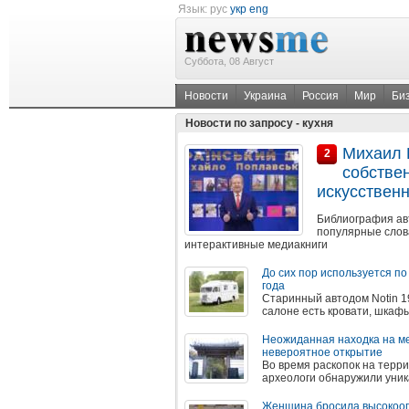
Язык:
рус
укр
eng
Суббота, 08 Август
Новости
Украина
Россия
Мир
Би
Новости по запросу - кухня
Михаил 
2
собстве
искусствен
Библиография авт
популярные слов
интерактивные медиакниги
До сих пор используется по
года
Старинный автодом Notin 19
салоне есть кровати, шкафы
Неожиданная находка на ме
невероятное открытие
Во время раскопок на терр
археологи обнаружили уника
Женщина бросила высокоопл