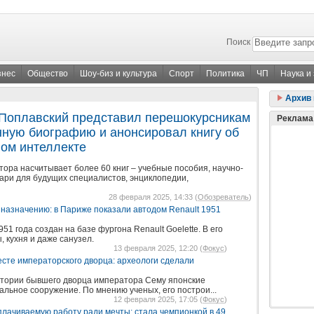
Поиск
знес
Общество
Шоу-биз и культура
Спорт
Политика
ЧП
Наука и
Архив 
Поплавский представил перешокурсникам
Реклама
нную биографию и анонсировал книгу об
ном интеллекте
ора насчитывает более 60 книг – учебные пособия, научно-
ари для будущих специалистов, энциклопедии,
28 февраля 2025, 14:33 (
Обозреватель
)
 назначению: в Париже показали автодом Renault 1951
51 года создан на базе фургона Renault Goelette. В его
, кухня и даже санузел.
13 февраля 2025, 12:20 (
Фокус
)
сте императорского дворца: археологи сделали
итории бывшего дворца императора Сему японские
льное сооружение. По мнению ученых, его построи...
12 февраля 2025, 17:05 (
Фокус
)
ачиваемую работу ради мечты: стала чемпионкой в 49