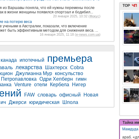
TOP
ЧП
я из Варшавы поняла, что ей нужны перемены после
ак в жизни женщины появился спортзал и бодибил...
20 января 2025, 10:32 (
Фокус
)
ие на потерю веса
 учеными в Австралии, показали, что включение
ожет быть эффективным методом для снижения веса. ...
16 января 2025, 11:18 (
e-news.com.ua
)
премьера
канада
ипотечный
лекарства
аваль
Шахтерск
Cobra
кцион
Джулианна Мур
консульство
Петропавловка
Одри Хепберн
гимн
чанка
Venture
отели
Кербела
Нигер
гений
FAW
словарь
офисный
Новая
вич
Джерси
юридическая
Шпола
Тайна и
Мамдуда
араб. «дл