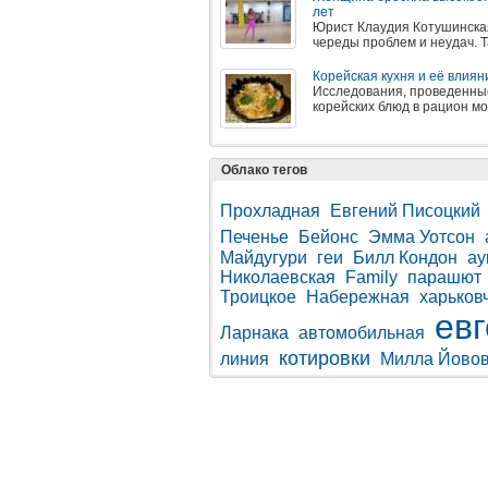
лет
Юрист Клаудия Котушинска
череды проблем и неудач. Т
Корейская кухня и её влиян
Исследования, проведенные
корейских блюд в рацион м
Облако тегов
Прохладная
Евгений Писоцкий
Печенье
Бейонс
Эмма Уотсон
Майдугури
геи
Билл Кондон
ау
Николаевская
Family
парашют
Троицкое
Набережная
харьков
ев
Ларнака
автомобильная
котировки
линия
Милла Йово