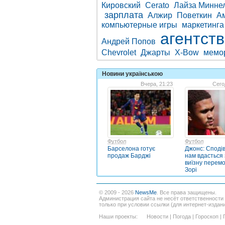
Кировский
Cerato
Лайза Минне
зарплата
Алжир
Поветкин
А
компьютерные игры
маркетинга
агентст
Андрей Попов
Chevrolet
Джарты
X-Bow
мемо
Новини українською
Вчера, 21:23
Сего
Футбол
Футбол
Барселона готує
Джонс: Споді
продаж Барджі
нам вдасться
виїзну перемо
Зорі
© 2009 - 2026
NewsMe
. Все права защищены.
Администрация сайта не несёт ответственности
только при условии ссылки (для интернет-издан
Наши проекты:
Новости
|
Погода
|
Гороскоп
|