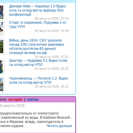
Динамо Київ — Карабах 1:0 Відео
гола та огляд матчу відбору Ліги
конференцій
06 августа 2026, 22:53
Старт зі скоринкою. Підсумки 1-го
туру УПЛ
06 августа 2026, 14:48
Війна, день 1624. СБУ уразила
понад 100 стратегічно важливих
об'єктів протягом 40-денної
операції впливу на рф
05 августа 2026, 07:51
Шахтар — Кудрівка 5:1 Відео голів
та огляд матчу УПЛ
03 августа 2026, 21:32
Чорноморець — Полісся 1:2. Відео
голів та огляд матчу УПЛ
02 августа 2026, 19:12
гела
сегодня
|
завтра
8 августа 2026
предположительно от египетского)
: извлеченный из воды. В Библии Моисей -
она и Мариам, вождь, законодатель и
лигии иудеев...
Читать дальше