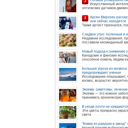
Польша усовершенство
2
Искусственный интелле
оптических датчиков движен
Арсен Мирзоян рассказ
2
они сейчас находятся
Также артист признался, п
Сладкое утро: полезные и 
Недавние исследования, пр
поставили неожиданный акце
Новый подход к снижению з
Канадские и финские иссле
способное помочь людям изб
Большая угроза из космоса
предупреждают ученые
Исследование показывает, ч
космос, возрастет вероятнос
Экзема: симптомы, лечение
Экзема — это кожное забол
принимать хроническую фор
В уходе почти не нуждаютс
Эти цветы прекрасно украся
света
"Ковер из ракушек и звезд
Ночной прилив выбросил ми