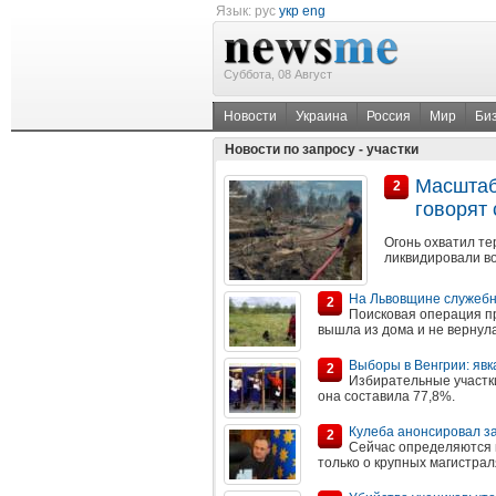
Язык:
рус
укр
eng
Суббота, 08 Август
Новости
Украина
Россия
Мир
Би
Новости по запросу - участки
Масштаб
2
говорят
Огонь охватил те
ликвидировали во
На Львовщине служебн
2
Поисковая операция пр
вышла из дома и не вернула
Выборы в Венгрии: явк
2
Избирательные участки
она составила 77,8%.
Кулеба анонсировал з
2
Сейчас определяются н
только о крупных магистрал