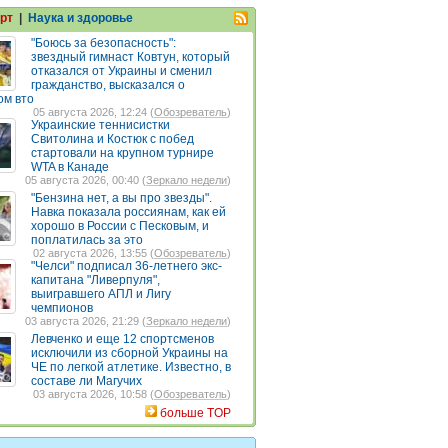
рт
|
Наука и здоровье
"Боюсь за безопасность":
звездный гимнаст Ковтун, который
отказался от Украины и сменил
гражданство, высказался о
ом вто
05 августа 2026, 12:24 (
Обозреватель
)
Украинские теннисистки
Свитолина и Костюк с побед
стартовали на крупном турнире
WTA в Канаде
05 августа 2026, 00:40 (
Зеркало недели
)
"Бензина нет, а вы про звезды".
Навка показала россиянам, как ей
хорошо в России с Песковым, и
поплатилась за это
02 августа 2026, 13:55 (
Обозреватель
)
"Челси" подписал 36-летнего экс-
капитана "Ливерпуля",
выигравшего АПЛ и Лигу
чемпионов
03 августа 2026, 21:29 (
Зеркало недели
)
Левченко и еще 12 спортсменов
исключили из сборной Украины на
ЧЕ по легкой атлетике. Известно, в
составе ли Магучих
03 августа 2026, 10:58 (
Обозреватель
)
больше TOP