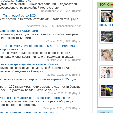
о рассказал свидетель
двум школьникам 15 ножевых ранений. Следователи
TOP
Спо
 совершено с чрезвычайной жестокостью.
10 сентября 2025, 22:23 (
Bigmir
)
т. Тактический успех ВСУ
ют, россияне местами отступают", - заявляют в ЦПД об
российск
22 августа 2025, 19:52 (
Корреспондент.net
)
моря корабль с Калибрами
земном море находятся 2 вражеских корабля, которые
ылатых ракет Калибр.
22 июня 2025, 08:38 (
Bigmir
)
третьи сутки ищут пропавшего 5-летнего мальчика:
я продолжается
третьи сутки продолжаются поиски пропавшего 5-
ии привлечены дроны, кинологи, водолазы и спаса...
20 июня 2025, 14:59 (
Bigmir
)
уют вдоль границы Черновицкой области
ккупантов фиксируется вдоль всей границы области,
ческое объединение Северск.
27 мая 2025, 20:47 (
Bigmir
)
5 кв. км украинских территорий за апрель 2025 года:
ватил 175 кв. км украинских земель, в частности больше
ось на участках возле Сухой Балки, Ка...
01 мая 2025, 11:51 (
Bigmir
)
бо сложные участки на Покровском направлении
отери, враг активно пытается прорвать оборону в
х Покровского направления.
27 апреля 2025, 22:24 (
Bigmir
)