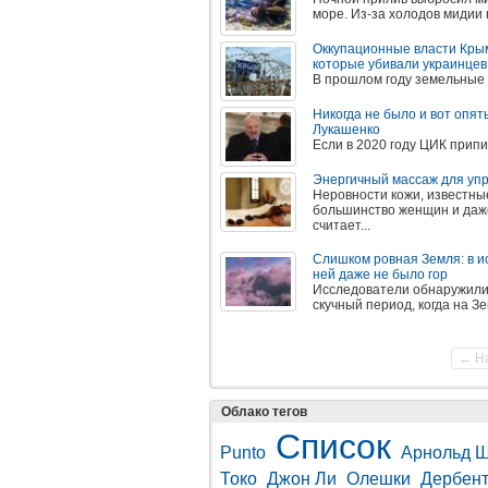
море. Из-за холодов мидии н
Оккупационные власти Кры
которые убивали украинцев
В прошлом году земельные 
Никогда не было и вот опят
Лукашенко
Если в 2020 году ЦИК припи
Энергичный массаж для упр
Неровности кожи, известны
большинство женщин и даже
считает...
Слишком ровная Земля: в и
ней даже не было гор
Исследователи обнаружили,
скучный период, когда на З
← Н
Облако тегов
Список
Punto
Арнольд Ш
Токо
Джон Ли
Олешки
Дербен