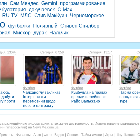
лли
Сэм Мендес
Gemini
программирование
мбулатория
докучаевск
C-Max
RU TV
МЛС
Стив МакКуин
Черноморское
во
футболки
Полярный
Стивен Спилберг
риал
Мисхор
дурак
Нальчик
дня, 13:44
Сегодня, 07:59
Сегодня, 13:17
Се
Футбол
Футбол
Футбол
ваюсь,
Чалханоглу закликав
Кумбулла на правах
Парма оре
 здобути
Інтер почати
оренди перейшов в
нападника
гу проти
перемовини щодо
Райо Вальєкано
Туре
нового контракту
 за размещённую информацию, а так же ее достоверность. Использование материало
ий - гиперссылки) на NewsMe.com.ua.
Приметы
|
Финансы
|
Авто
|
Фото
|
Видео
|
Сонник
|
Тайна имени
|
Игры
|
Шоу-бизнес
|
С