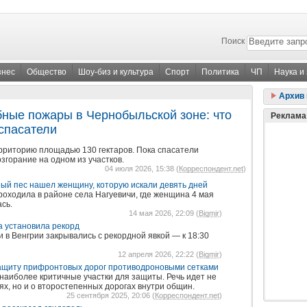
Поиск
знес
Общество
Шоу-биз и культура
Спорт
Политика
ЧП
Наука и
Архив 
ные пожары в Чернобыльской зоне: что
Реклама
 спасатели
рриторию площадью 130 гектаров. Пока спасатели
згорание на одном из участков.
04 июля 2026, 15:38 (
Корреспондент.net
)
ый пес нашел женщину, которую искали девять дней
оходила в районе села Нагуевичи, где женщина 4 мая
сь.
14 мая 2026, 22:09 (
Bigmir
)
а установила рекорд
 в Венгрии закрывались с рекордной явкой — к 18:30
12 апреля 2026, 22:22 (
Bigmir
)
ащиту прифронтовых дорог противодроновыми сетками
аиболее критичные участки для защиты. Речь идет не
ях, но и о второстепенных дорогах внутри общин.
25 сентября 2025, 20:06 (
Корреспондент.net
)