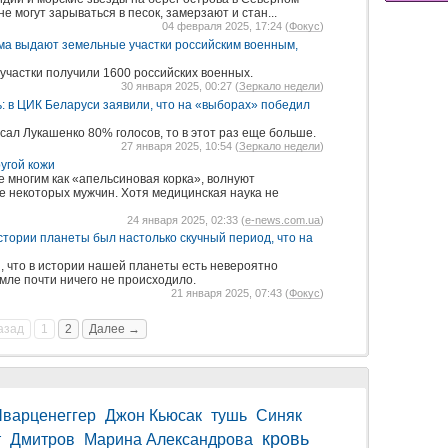
е могут зарываться в песок, замерзают и стан...
04 февраля 2025, 17:24 (
Фокус
)
ма выдают земельные участки российским военным,
участки получили 1600 российских военных.
30 января 2025, 00:27 (
Зеркало недели
)
ь: в ЦИК Беларуси заявили, что на «выборах» победил
сал Лукашенко 80% голосов, то в этот раз еще больше.
27 января 2025, 10:54 (
Зеркало недели
)
угой кожи
е многим как «апельсиновая корка», волнуют
 некоторых мужчин. Хотя медицинская наука не
24 января 2025, 02:33 (
e-news.com.ua
)
стории планеты был настолько скучный период, что на
 что в истории нашей планеты есть невероятно
емле почти ничего не происходило.
21 января 2025, 07:43 (
Фокус
)
азад
1
2
Далее →
варценеггер
Джон Кьюсак
тушь
Синяк
кровь
т
Дмитров
Марина Александрова