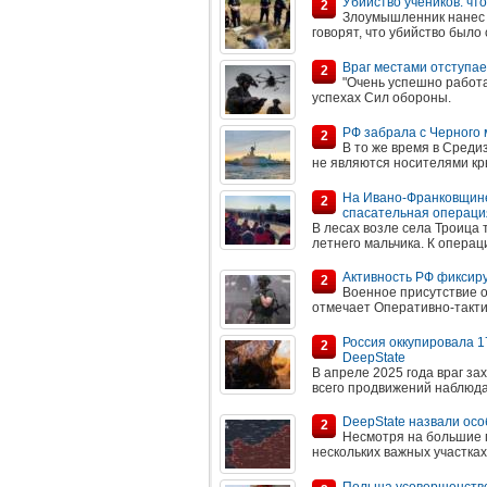
Убийство учеников: чт
2
Злоумышленник нанес 
говорят, что убийство было
Враг местами отступае
2
"Очень успешно работа
успехах Сил обороны.
РФ забрала с Черного 
2
В то же время в Среди
не являются носителями кр
На Ивано-Франковщине 
2
спасательная операци
В лесах возле села Троица 
летнего мальчика. К операц
Активность РФ фиксир
2
Военное присутствие о
отмечает Оперативно-такти
Россия оккупировала 17
2
DeepState
В апреле 2025 года враг зах
всего продвижений наблюдал
DeepState назвали осо
2
Несмотря на большие п
нескольких важных участка