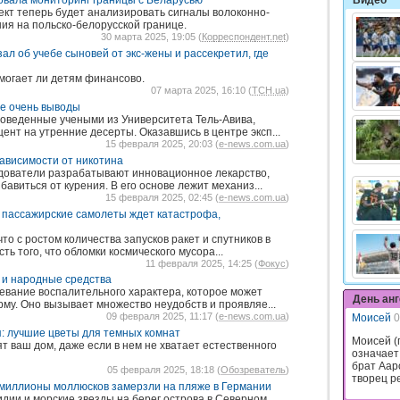
вала мониторинг границы с Беларусью
Видео
кт теперь будет анализировать сигналы волоконно-
ия на польско-белорусской границе.
30 марта 2025, 19:05 (
Корреспондент.net
)
ал об учебе сыновей от экс-жены и рассекретил, где
омогает ли детям финансово.
07 марта 2025, 16:10 (
ТСН.ua
)
не очень выводы
оведенные учеными из Университета Тель-Авива,
нт на утренние десерты. Оказавшись в центре эксп...
15 февраля 2025, 20:03 (
e-news.com.ua
)
ависимости от никотина
дователи разрабатывают инновационное лекарство,
авиться от курения. В его основе лежит механиз...
15 февраля 2025, 02:45 (
e-news.com.ua
)
: пассажирские самолеты ждет катастрофа,
то с ростом количества запусков ракет и спутников в
ть того, что обломки космического мусора...
11 февраля 2025, 14:25 (
Фокус
)
 и народные средства
евание воспалительного характера, которое может
День ан
му. Оно вызывает множество неудобств и проявляе...
09 февраля 2025, 11:17 (
e-news.com.ua
)
Моисей
0
я: лучшие цветы для темных комнат
Моисей (
т ваш дом, даже если в нем не хватает естественного
означает
брат Аар
05 февраля 2025, 18:18 (
Обозреватель
)
творец ре
": миллионы моллюсков замерзли на пляже в Германии
дии и морские звезды на берег острова в Северном