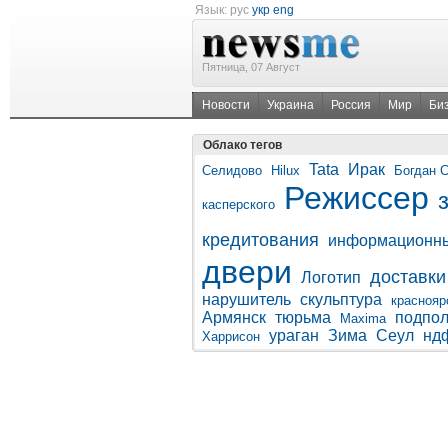
Язык:
рус
укр
eng
Пятница, 07 Август
Новости
Украина
Россия
Мир
Би
Облако тегов
Tata
Ирак
Селидово
Hilux
Богдан 
Режиссер
касперского
кредитования
информационн
двери
доставки
Логотип
нарушитель
скульптура
краснояр
Армянск
тюрьма
подпол
Maxima
ураган
Зима
Сеул
нд
Харрисон