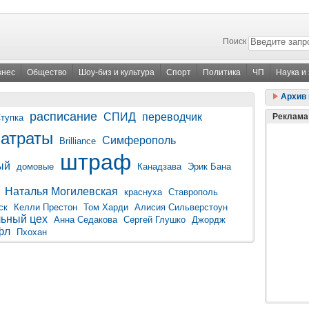
Поиск
знес
Общество
Шоу-биз и культура
Спорт
Политика
ЧП
Наука и
Архив 
расписание
СПИД
переводчик
Реклама
Ступка
затраты
Симферополь
Brilliance
штраф
ый
домовые
Канадзава
Эрик Бана
Наталья Могилевская
краснуха
Ставрополь
ск
Келли Престон
Том Харди
Алисия Сильверстоун
ьный цех
Анна Седакова
Сергей Глушко
Джордж
фл
Пхохан