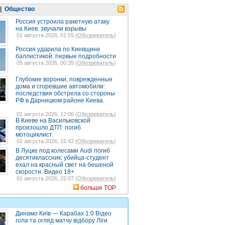
|
Общество
Россия устроила ракетную атаку
на Киев: звучали взрывы
01 августа 2026, 01:55 (
Обозреватель
)
Россия ударила по Киевщине
баллистикой: первые подробности
05 августа 2026, 00:35 (
Обозреватель
)
Глубокие воронки, поврежденные
дома и сгоревшие автомобили:
последствия обстрела со стороны
РФ в Дарницком районе Киева.
01 августа 2026, 12:06 (
Обозреватель
)
В Киеве на Васильковской
произошло ДТП: погиб
мотоциклист.
02 августа 2026, 15:42 (
Обозреватель
)
В Луцке под колесами Audi погиб
десятиклассник: убийца-студент
ехал на красный свет на бешеной
скорости. Видео 18+
01 августа 2026, 22:07 (
Обозреватель
)
больше TOP
Динамо Київ — Карабах 1:0 Відео
гола та огляд матчу відбору Ліги