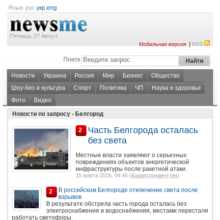
Язык:
рус
укр
eng
Пятница, 07 Август
|
Мобильная версия
RSS
Поиск
Новости
Украина
Россия
Мир
Бизнес
Общество
Шоу-биз и культура
Спорт
Политика
ЧП
Наука и здоровье
Фото
Видео
Новости по запросу - Белгород
Часть Белгорода осталась
2
без света
Местные власти заявляют о серьезных
повреждениях объектов энергетической
инфраструктуры после ракетной атаки.
15 марта 2026, 04:46 (
Корреспондент.net
)
В российском Белгороде отключение света после
2
взрывов
В результате обстрела часть города осталась без
электроснабжения и водоснабжения, местами перестали
работать светофоры.