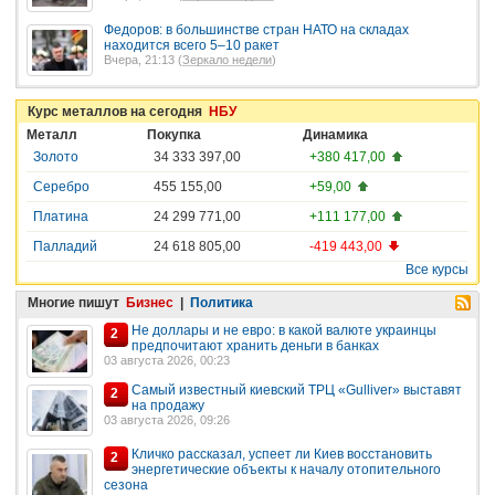
Федоров: в большинстве стран НАТО на складах
находится всего 5–10 ракет
Вчера, 21:13 (
Зеркало недели
)
Курс металлов на сегодня
НБУ
Металл
Покупка
Динамика
Золото
34 333 397,00
+380 417,00
Серебро
455 155,00
+59,00
Платина
24 299 771,00
+111 177,00
Палладий
24 618 805,00
-419 443,00
Все курсы
Многие пишут
Бизнес
|
Политика
Не доллары и не евро: в какой валюте украинцы
2
предпочитают хранить деньги в банках
03 августа 2026, 00:23
Самый известный киевский ТРЦ «Gulliver» выставят
2
на продажу
03 августа 2026, 09:26
Кличко рассказал, успеет ли Киев восстановить
2
энергетические объекты к началу отопительного
сезона