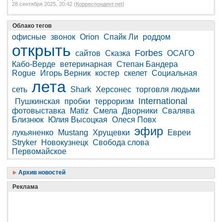
28 сентября 2025, 20:42 (
Корреспондент.net
)
Облако тегов
офисные
звонок
Orion
Спайк Ли
роддом
открыть
Forbes
сайтов
Сказка
ОСАГО
Кабо-Верде
ветеринарная
Степан Бандера
Rogue
Игорь Верник
костер
скелет
Социальная
лета
сеть
Shark
Херсонес
торговля людьми
International
Пушкинская
пробки
терроризм
фотовыставка
Matiz
Смела
Дворники
Свалява
Близнюк
Юлия Высоцкая
Олеся Повх
эфир
лукьяненко
Mustang
Хрущевки
Евреи
Stryker
Новокузнецк
Свобода слова
Первомайское
Архив новостей
Реклама