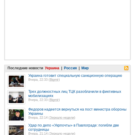
Последние новости
Украина
|
Россия
|
Мир
Украина готовит специальную санкционную операцию
Вчера, 22:33 (
Bigmir
)
Трех должностных лиц ТЦК разоблачили в фиктивных
мобилизациях
Вчера, 22:33 (
Bigmir
)
Федоров надеется вернуться на пост министра обороны
Украины
Вчера, 22:14 (
Зеркало недели
)
Удар по депо «Укрпочты» в Павлограде: погибли две
сотрудницы
Вчера, 21:14 (
Зеркало недели
)