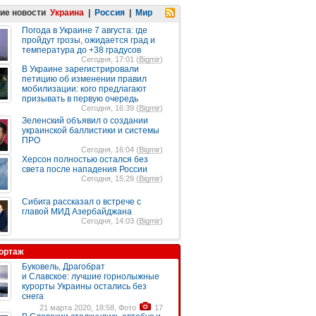
ие новости
Украина
|
Россия
|
Мир
Погода в Украине 7 августа: где
пройдут грозы, ожидается град и
температура до +38 градусов
Сегодня, 17:01 (
Bigmir
)
В Украине зарегистрировали
петицию об изменении правил
мобилизации: кого предлагают
призывать в первую очередь
Сегодня, 16:39 (
Bigmir
)
Зеленский объявил о создании
украинской баллистики и системы
ПРО
Сегодня, 16:04 (
Bigmir
)
Херсон полностью остался без
света после нападения России
Сегодня, 15:29 (
Bigmir
)
Сибига рассказал о встрече с
главой МИД Азербайджана
Сегодня, 14:03 (
Bigmir
)
ортаж
Буковель, Драгобрат
и Славское: лучшие горнолыжные
курорты Украины остались без
снега
21 марта 2020, 18:58, Фото
17