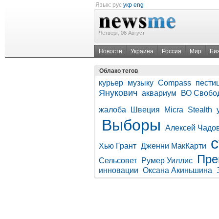
Язык:
рус
укр
eng
Четверг, 06 Август
Новости
Украина
Россия
Мир
Би
Облако тегов
курьер
музыку
Compass
пести
Янукович
аквариум
ВО Свобо
жалоба
Швеция
Micra
Stealth
Выборы
Алексей Чадо
Хью Грант
Дженни МакКарти
Пре
Сельсовет
Румер Уиллис
инновации
Оксана Акиньшина