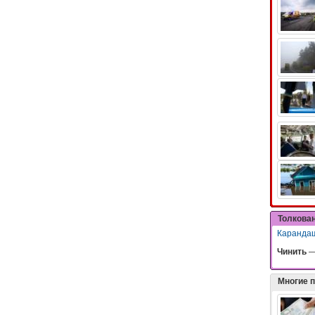
Толкова
Каранда
Чинить
Многие 