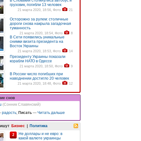
В Словакии столкнулись автобус и
грузовик, погибли 13 человек
21 марта 2020, 18:56, Фото
21
Осторожно за рулем: столичные
дороги снова накрыла загадочная
туманность
21 марта 2020, 18:54, Фото
8
В Сети появились уникальные
снимки визита президента на
Восток Украины
21 марта 2020, 18:53, Фото
14
Президенту Украины показали
корабли НАТО в Одессе
21 марта 2020, 18:50, Фото
9
В России число погибших при
наводнении достигло 20 человек
21 марта 2020, 18:48, Фото
12
ние снов
ш
(Сонник Славянский)
—
радость
;
Писать
—
Читать дальше
пишут
Бизнес
|
Политика
Не доллары и не евро: в
2
какой валюте украинцы