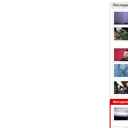
Последн
Фотореп