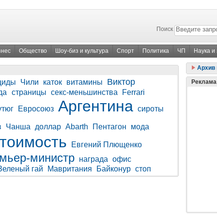
Поиск
знес
Общество
Шоу-биз и культура
Спорт
Политика
ЧП
Наука и
Архив 
Виктор
циды
Чили
каток
витамины
Реклама
да
страницы
секс-меньшинства
Ferrari
Аргентина
утюг
Евросоюз
сироты
в
Чанша
доллар
Abarth
Пентагон
мода
стоимость
Евгений Плющенко
мьер-министр
награда
офис
Зеленый гай
Мавритания
Байконур
стоп