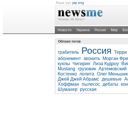
Язык:
рус
укр
eng
Четверг, 06 Август
Новости
Украина
Россия
Мир
Би
Облако тегов
Россия
грабитель
Терри
абонемент
звонить
Морган Фр
куклы
Чигирин
Лиза Кудроу
Ви
Mustang
грузовик
Артемовский
Костенко
лолита
Олег Меньшик
Джей Джей Абрамс
дешевые
A
Хоффман
пылесос
дебаты
ко
Шумахер
русская