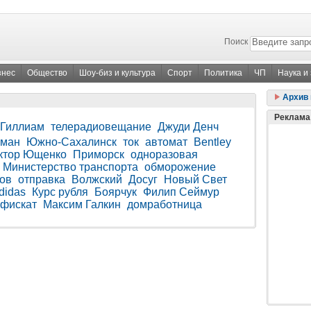
Поиск
знес
Общество
Шоу-биз и культура
Спорт
Политика
ЧП
Наука и
Архив 
Реклама
 Гиллиам
телерадиовещание
Джуди Денч
иман
Южно-Сахалинск
ток
автомат
Bentley
ктор Ющенко
Приморск
одноразовая
Министерство транспорта
обморожение
ов
отправка
Волжский
Досуг
Новый Свет
didas
Курс рубля
Боярчук
Филип Сеймур
нфискат
Максим Галкин
домработница