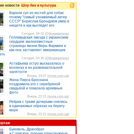
ие новости
Шоу-биз и культура
Варили суп из костей для собак:
почему "самый узнаваемый актер
СССР" Борислав Брондуков умер в
нищете и как выглядит его
Сегодня, 04:10 (
Обозреватель
)
Голливудская звезда с украинским
сердцем: малоизвестные
страницы жизни Веры Фармиги и
как она заставляет американцев
ать
Сегодня, 03:36 (
Обозреватель
)
Астафьева остро высказалась о
коллегах и их развлекательной
занятости
Вчера, 23:07 (
ivona.com.ua
)
Жена Пирса Броснана
поздравила его с серебряной
свадьбой и показала архивные
фото
Вчера, 22:21 (
ivona.com.ua
)
Ребрик с тремя дочерьми снялись
в одинаковых образах на берегу
моря
Вчера, 22:21 (
ivona.com.ua
)
ортаж
Буковель, Драгобрат
и Славское: лучшие горнолыжные