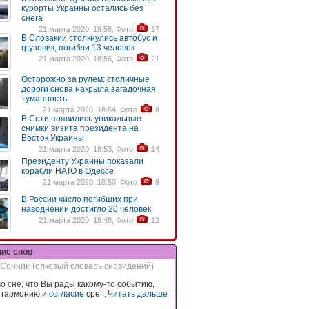
курорты Украины остались без
снега
21 марта 2020, 18:58, Фото
17
В Словакии столкнулись автобус и
грузовик, погибли 13 человек
21 марта 2020, 18:56, Фото
21
Осторожно за рулем: столичные
дороги снова накрыла загадочная
туманность
21 марта 2020, 18:54, Фото
8
В Сети появились уникальные
снимки визита президента на
Восток Украины
21 марта 2020, 18:53, Фото
14
Президенту Украины показали
корабли НАТО в Одессе
21 марта 2020, 18:50, Фото
9
В России число погибших при
наводнении достигло 20 человек
21 марта 2020, 18:48, Фото
12
ние снов
(Сонник Толковый словарь сновидений)
во сне, что Вы рады какому-то событию,
 гармонию и
согласие
сре...
Читать дальше