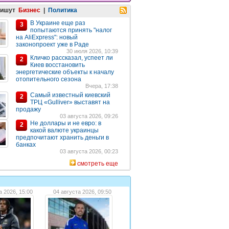
пишут
Бизнес
|
Политика
В Украине еще раз
3
попытаются принять "налог
на AliExpress": новый
законопроект уже в Раде
30 июля 2026, 10:39
Кличко рассказал, успеет ли
2
Киев восстановить
энергетические объекты к началу
отопительного сезона
Вчера, 17:38
Самый известный киевский
2
ТРЦ «Gulliver» выставят на
продажу
03 августа 2026, 09:26
Не доллары и не евро: в
2
какой валюте украинцы
предпочитают хранить деньги в
банках
03 августа 2026, 00:23
смотреть еще
а 2026, 15:00
04 августа 2026, 09:50