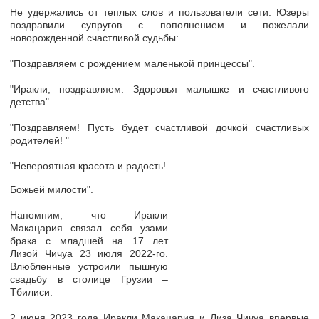
Не удержались от теплых слов и пользователи сети. Юзеры
поздравили супругов с пополнением и пожелали
новорожденной счастливой судьбы:
"Поздравляем с рождением маленькой принцессы".
"Иракли, поздравляем. Здоровья малышке и счастливого
детства".
"Поздравляем! Пусть будет счастливой дочкой счастливых
родителей! "
"Невероятная красота и радость!
Божьей милости".
Напомним, что Иракли
Макацария связал себя узами
брака с младшей на 17 лет
Лизой Чичуа 23 июля 2022-го.
Влюбленные устроили пышную
свадьбу в столице Грузии –
Тбилиси.
2 июня 2023 года Иракли Макацария и Лиза Чичуа впервые