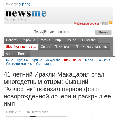
Язык:
рус
укр
eng
Четверг, 06 Август
|
Мобильная версия
RSS
Поиск
Новости
Украина
Россия
Мир
Бизнес
Общество
Шоу-биз и культура
Спорт
Политика
ЧП
Наука и здоровье
Фото
Видео
Кино
Музыка
Афиша
Искусство
Шоу-бизнес
Мода
События
Светские хроники
Скандалы
41-летний Иракли Макацария стал
многодетным отцом: бывший
"Холостяк" показал первое фото
новорожденной дочери и раскрыл ее
имя
|
04 июня 2026, 11:10
Шоу-бизнес