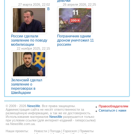
девочки
27 марта 2026, 22:02
26 апреля 2026, 22:25
В
России сделали
Пограничник одним
заявление по поводу
дроном уничтожил 11
мобилизации
россиян
22 ноября 2025, 22:15
Зеленский сделал
заявление о
переговорах в
Швейцарии
© 2009 - 2026
NewsMe
. Все права защищены.
Правообладателям
Администрация сайта не несёт ответственности за
Связаться с нами
размещённую информацию, а так же ее достоверность.
Использование материалов
NewsMe
разрешается только
при условии ссылки (для интернет-изданий - гиперссылки)
на NewsMe.com.ua.
Наши проекты:
Новости
|
Погода
|
Гороскоп
|
Приметы