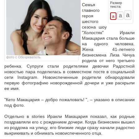
Размер
Семья
текста:
главного
героя
шестого
сезона шоу
"Холостяк" Иракли
Макацария стала больше
на одного человека.
Жена 41-летнего
бизнесмена Лиза Чичуа
фото с Обозреватель
родила от него третьего
ребенка.
Супруги стали родителями девочки Радостной
новостью пара поделилась в совместном посте в социальной
сети Instagram. Новоиспеченные родители обнародовали
первую фотографию новорожденной дочери и уже раскрыли
ее имя.
"Кето Макацария – добро пожаловать! "
, – указано в описании
под фото.
Отдельно в stories Иракли Макацария показал, как родные
поздравляли его с рождением дочери. Когда бизнесмен вышел
из роддома на улицу, его близкие люди сразу начали радостно
выкрикивать и обнимать новоиспеченного отца.