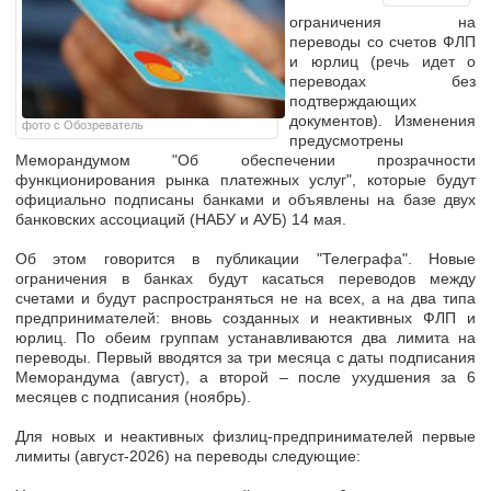
ограничения на
переводы
со счетов ФЛП
и юрлиц (речь идет о
переводах без
подтверждающих
документов). Изменения
фото с Обозреватель
предусмотрены
Меморандумом "Об обеспечении прозрачности
функционирования рынка платежных услуг", которые будут
официально подписаны банками и объявлены на базе двух
банковских ассоциаций (НАБУ и АУБ) 14 мая.
Об этом говорится в публикации "Телеграфа". Новые
ограничения в банках будут касаться переводов между
счетами и будут распространяться не на всех, а на два типа
предпринимателей: вновь созданных и неактивных ФЛП и
юрлиц. По обеим группам устанавливаются два лимита на
переводы. Первый вводятся за три месяца с даты подписания
Меморандума (август), а второй – после ухудшения за 6
месяцев с подписания (ноябрь).
Для новых и неактивных физлиц-предпринимателей первые
лимиты (август-2026) на переводы следующие: