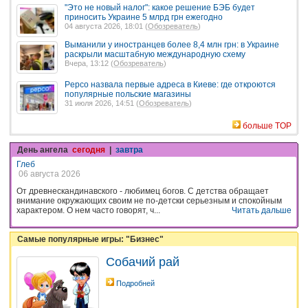
"Это не новый налог": какое решение БЭБ будет
приносить Украине 5 млрд грн ежегодно
04 августа 2026, 18:01 (
Обозреватель
)
Выманили у иностранцев более 8,4 млн грн: в Украине
раскрыли масштабную международную схему
Вчера, 13:12 (
Обозреватель
)
Pepco назвала первые адреса в Киеве: где откроются
популярные польские магазины
31 июля 2026, 14:51 (
Обозреватель
)
больше TOP
День ангела
сегодня
|
завтра
Глеб
06 августа 2026
От древнескандинавского - любимец богов. С детства обращает
внимание окружающих своим не по-детски серьезным и спокойным
характером. О нем часто говорят, ч...
Читать дальше
Самые популярные игры: "Бизнес"
Собачий рай
Подробней