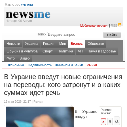
Язык:
рус
укр
eng
Четверг, 06 Август
|
Мобильная версия
RSS
Поиск
Новости
Украина
Россия
Мир
Бизнес
Общество
Шоу-биз и культура
Спорт
Политика
ЧП
Наука и здоровье
Фото
Видео
Экономика
Недвижимость
Финансы и банки
Рынки
В Украине введут новые ограничения
на переводы: кого затронут и о каких
суммах идет речь
|
13 мая 2026, 22:17
Рынки
Размер
В Украине
текста:
введут