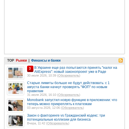
TOP
Рынки
|
Финансы и банки
В Украине еще раз попытаются принять "налог на
3
AliExpress": новый законопроект уже в Раде
30 июля 2026, 10:39 (
Обозреватель
)
Старые лимиты больше не будут действовать: с 1
августа банки начнут проверять "ФОП" по новым
правилам
31 июля 2026, 16:10 (
Обозреватель
)
Monobank запустил новую функцию в приложении: что
теперь можно прикреплять к платежам
03 августа 2026, 12:06 (
Обозреватель
)
Закон о факторинге vs Гражданский кодекс: три
потенциальные коллизии для бизнеса
Вчера, 11:42 (
Обозреватель
)