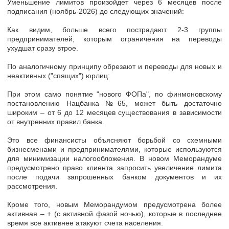
Уменьшение лимитов произойдет через 6 месяцев после
подписания (ноябрь-2026) до следующих значений:
Как видим, больше всего пострадают 2-3 группы
предпринимателей, которым ограничения на переводы
ухудшат сразу втрое.
По аналогичному принципу обрезают и переводы для новых и
неактивных ("спящих") юрлиц:
При этом само понятие "нового ФОПа", по финмоновскому
постановлению Нацбанка №65, может быть достаточно
широким – от 6 до 12 месяцев существования в зависимости
от внутренних правил банка.
Это все финансисты объясняют борьбой со схемными
бизнесменами и предпринимателями, которые используются
для минимизации налогообложения. В новом Меморандуме
предусмотрено право клиента запросить увеличение лимита
после подачи запрошенных банком документов и их
рассмотрения.
Кроме того, новым Меморандумом предусмотрена более
активная –
+
(с активной фазой ночью), которые в последнее
время все активнее атакуют счета населения.