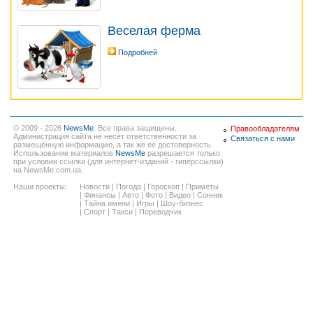
Веселая ферма
Подробней
© 2009 - 2026
NewsMe
. Все права защищены.
Правообладателям
Администрация сайта не несёт ответственности за
Связаться с нами
размещённую информацию, а так же ее достоверность.
Использование материалов
NewsMe
разрешается только
при условии ссылки (для интернет-изданий - гиперссылки)
на NewsMe.com.ua.
Наши проекты:
Новости
|
Погода
|
Гороскоп
|
Приметы
|
Финансы
|
Авто
|
Фото
|
Видео
|
Сонник
|
Тайна имени
|
Игры
|
Шоу-бизнес
|
Спорт
|
Такси
|
Переводчик