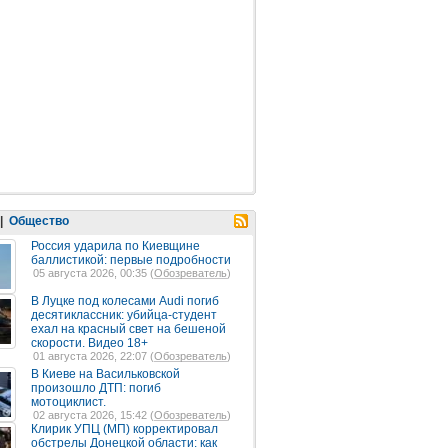
|
Общество
Россия ударила по Киевщине
баллистикой: первые подробности
05 августа 2026, 00:35 (
Обозреватель
)
В Луцке под колесами Audi погиб
десятиклассник: убийца-студент
ехал на красный свет на бешеной
скорости. Видео 18+
01 августа 2026, 22:07 (
Обозреватель
)
В Киеве на Васильковской
произошло ДТП: погиб
мотоциклист.
02 августа 2026, 15:42 (
Обозреватель
)
Клирик УПЦ (МП) корректировал
обстрелы Донецкой области: как