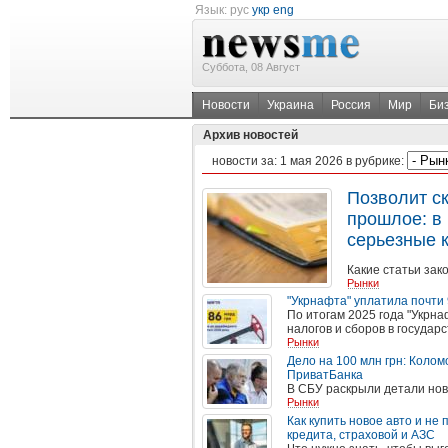
Язык:
рус
укр
eng
Суббота, 08 Август
Новости
Украина
Россия
Мир
Би
Архив новостей
новости за:
1 мая 2026
в рубрике:
Позволит ск
прошлое: в
серьезные 
Какие статьи за
Рынки
"Укрнафта" уплатила почти 
По итогам 2025 года "Укрна
налогов и сборов в госуда
Рынки
Дело на 100 млн грн: Коло
ПриватБанка
В СБУ раскрыли детали но
Рынки
Как купить новое авто и не
кредита, страховой и АЗС