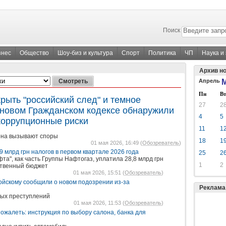
Поиск
знес
Общество
Шоу-биз и культура
Спорт
Политика
ЧП
Наука и
Архив н
Апрель
М
Пн
Вт
рыть "российский след" и темное
27
2
 новом Гражданском кодексе обнаружили
4
5
коррупционные риски
11
1
кона вызывают споры
18
1
01 мая 2026, 16:49 (
Обозреватель
)
9 млрд грн налогов в первом квартале 2026 года
25
2
фта", как часть Группы Нафтогаз, уплатила 28,8 млрд грн
1
2
рственный бюджет
01 мая 2026, 15:51 (
Обозреватель
)
мойскому сообщили о новом подозрении из-за
Реклама
вых преступлений
01 мая 2026, 11:53 (
Обозреватель
)
 пожалеть: инструкция по выбору салона, банка для