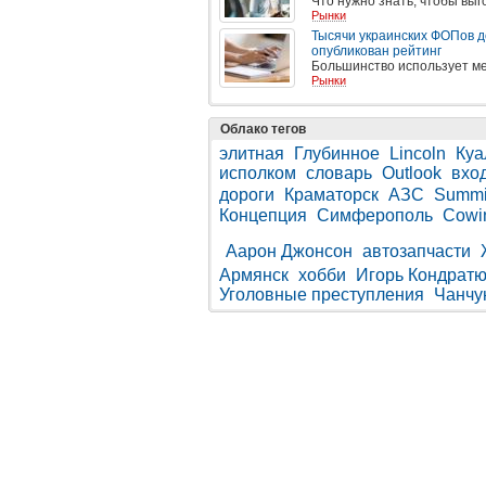
Что нужно знать, чтобы выг
Рынки
Тысячи украинских ФОПов д
опубликован рейтинг
Большинство использует м
Рынки
Облако тегов
элитная
Глубинное
Lincoln
Куа
исполком
словарь
Outlook
вхо
дороги
Краматорск
АЗС
Summi
Концепция
Симферополь
Cowi
Аарон Джонсон
автозапчасти
Армянск
хобби
Игорь Кондратю
Уголовные преступления
Чанчу