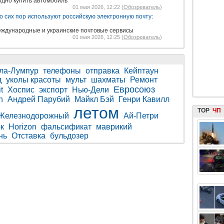
одно купить автомобиль
01 мая 2026, 12:22 (
Обозреватель
)
о сих пор используют российскую электронную почту:
еждународные и украинские почтовые сервисы
01 мая 2026, 12:25 (
Обозреватель
)
ла-Лумпур
телефоны
отправка
Кейптаун
д
уколы красоты
мульт
шахматы
Ремонт
Евросоюз
t
Хоспис
экспорт
Нью-Дели
n
Андрей Парубий
Майкл Бэй
Генри Кавилл
летом
TOP
ЧП
Железнодорожный
Ай-Петри
к
Horizon
фальсификат
маврикий
нь
Отставка
бульдозер