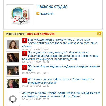
Пасьянс студия
Подробней
Многие пишут
Шоу-биз и культура
Наталка Денисенко столкнулась с побочными
2
эффектами "уколов красоты" и показала свое лицо
вблизи
04 августа 2026, 09:40
"Молодеете с каждым годом". Неузнаваемая
2
Наталья Могилевская поразила поклонников лицом
без макияжа и фигурой после похудения
07 августа 2026, 10:32
53-летний брат Анджелины Джоли совершил каминг-
2
аут
07 августа 2026, 10:10
43-летняя звезда «Мстителей» Себастиан Стэн
2
впервые стал отцом
04 августа 2026, 22:49
Забудьте о Джеке Ричере: Алан Ритчсон 90 минут молчит
в новом брутальном экшене «Мотор Сити»
08 августа 2026, 17:21