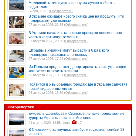
Молдовой: какие пункты пропуска лучше выбрать
водителям
Вчера, 10:51 (
Обозреватель
)
В Украине ожидают нового скачка цен на продукты: что
подорожает уже осенью
07 августа 2026, 21:38 (
Обозреватель
)
В Украине начались массовые проверки пенсионеров:
часть выплат могут отменить
07 августа 2026, 20:29 (
Обозреватель
)
Штрафы в Украине могут вырасти в 6 раз: кого
планируют наказывать по-новому
07 августа 2026, 17:22 (
Обозреватель
)
Из Польши предлагают депортировать часть украинцев:
кого хотят включить в списки
06 августа 2026, 18:31 (
Обозреватель
)
Появится в 5 выбранных городах: где в Украине запустят
новый вид аренды жилья
06 августа 2026, 16:30 (
Обозреватель
)
Фоторепортаж
Буковель, Драгобрат и Славское: лучшие горнолыжные
курорты Украины остались без снега
21 марта 2020, 18:58, Фото
17
В Словакии столкнулись автобус и грузовик, погибли 13
человек