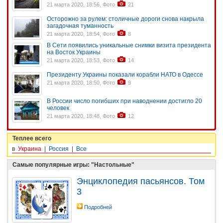
21 марта 2020, 18:56, Фото
21
Осторожно за рулем: столичные дороги снова накрыла
загадочная туманность
21 марта 2020, 18:54, Фото
8
В Сети появились уникальные снимки визита президента
на Восток Украины
21 марта 2020, 18:53, Фото
14
Президенту Украины показали корабли НАТО в Одессе
21 марта 2020, 18:50, Фото
9
В России число погибших при наводнении достигло 20
человек
21 марта 2020, 18:48, Фото
12
Теплее всего
в
Украина
|
Россия
|
Все
Самые популярные игры: "Настольные"
Энциклопедия пасьянсов. Том
3
Подробней