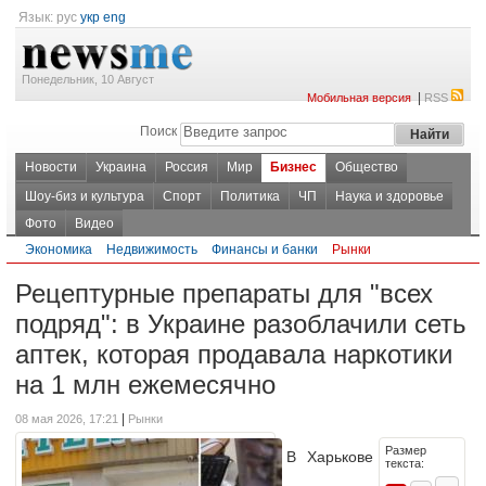
Язык:
рус
укр
eng
Понедельник, 10 Август
|
Мобильная версия
RSS
Поиск
Новости
Украина
Россия
Мир
Бизнес
Общество
Шоу-биз и культура
Спорт
Политика
ЧП
Наука и здоровье
Фото
Видео
Экономика
Недвижимость
Финансы и банки
Рынки
Рецептурные препараты для "всех
подряд": в Украине разоблачили сеть
аптек, которая продавала наркотики
на 1 млн ежемесячно
|
08 мая 2026, 17:21
Рынки
Размер
В Харькове
текста: