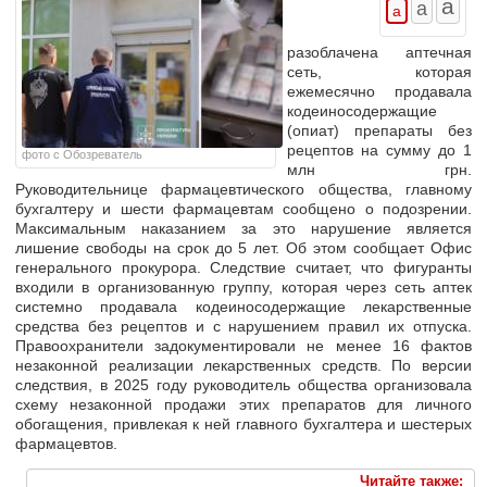
разоблачена аптечная
сеть, которая
ежемесячно продавала
кодеиносодержащие
(опиат)
препараты без
рецептов
на сумму до 1
фото с Обозреватель
млн грн.
Руководительнице фармацевтического общества, главному
бухгалтеру и шести фармацевтам
сообщено о подозрении
.
Максимальным наказанием за это нарушение является
лишение свободы на срок до 5 лет.
Об этом сообщает Офис
генерального прокурора. Следствие считает, что фигуранты
входили в организованную группу, которая через сеть аптек
системно продавала кодеиносодержащие лекарственные
средства без рецептов и с нарушением правил их отпуска.
Правоохранители задокументировали не менее 16 фактов
незаконной реализации лекарственных средств. По версии
следствия, в 2025 году руководитель общества организовала
схему незаконной продажи этих препаратов
для личного
обогащения
, привлекая к ней главного бухгалтера и шестерых
фармацевтов.
Читайте также: