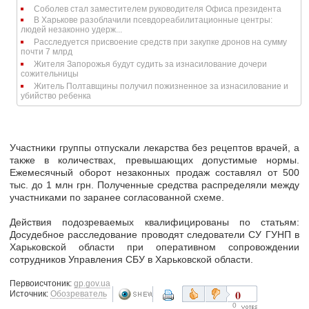
Соболев стал заместителем руководителя Офиса президента
В Харькове разоблачили псевдореабилитационные центры:
людей незаконно удерж...
Расследуется присвоение средств при закупке дронов на сумму
почти 7 млрд
Жителя Запорожья будут судить за изнасилование дочери
сожительницы
Житель Полтавщины получил пожизненное за изнасилование и
убийство ребенка
Участники группы отпускали лекарства
без рецептов врачей
, а
также в количествах,
превышающих допустимые нормы
.
Ежемесячный оборот незаконных продаж составлял от 500
тыс. до 1 млн грн. Полученные средства
распределяли между
участниками
по заранее согласованной схеме.
Действия подозреваемых квалифицированы по статьям:
Досудебное расследование проводят следователи СУ ГУНП в
Харьковской области при оперативном сопровождении
сотрудников Управления СБУ в Харьковской области.
Первоисчтоник:
gp.gov.ua
0
Источник:
Обозреватель
0