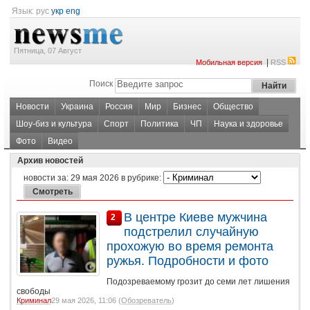
Язык:
рус
укр
eng
Пятница, 07 Август
|
Мобильная версия
RSS
Поиск
Новости
Украина
Россия
Мир
Бизнес
Общество
Шоу-биз и культура
Спорт
Политика
ЧП
Наука и здоровье
Фото
Видео
Архив новостей
новости за:
29 мая 2026
в рубрике:
В центре Киеве мужчина
2
подстрелил случайную
прохожую во время ремонта
ружья. Подробности и фото
Подозреваемому грозит до семи лет лишения
свободы
Криминал
29 мая 2026, 11:06 (
Обозреватель
)