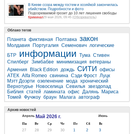
В Киеве ссора между гостем и хозяйкой закончилась
убийством. Подробности и фото
Подозреваемой грозит до 10 лет лишения свободы
Криминал
29 мая 2026, 09:45 (
Обозреватель
)
Облако тегов
закон
Планета
фиктивная
Полтавка
Молдавия
Португалия
Семенович
логические
информации
БТР
Тума
Стивен
Спилберг
Зимбабве
минимизация
ветераны
СИТИ
Армения
Black Edition
дождь
офисы
АТЕК
Alfa Romeo
свинина
Сэди Фрост
Луцк
Мэтт Доэрти
озеленение
мода
хронический
Верхотурье
Новоселица
Севилья
звездопад
Библия
статей
ламината
офис
Далянь
Мариса
Томей
Фучжоу
браун
Малага
автограф
Архив новостей
Апрель
Май 2026 г.
Июнь
Пн
Вт
Ср
Чт
Пт
Сб
Вс
27
28
29
30
1
2
3