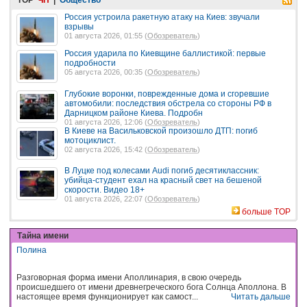
Россия устроила ракетную атаку на Киев: звучали
взрывы
01 августа 2026, 01:55 (
Обозреватель
)
Россия ударила по Киевщине баллистикой: первые
подробности
05 августа 2026, 00:35 (
Обозреватель
)
Глубокие воронки, поврежденные дома и сгоревшие
автомобили: последствия обстрела со стороны РФ в
Дарницком районе Киева. Подробн
01 августа 2026, 12:06 (
Обозреватель
)
В Киеве на Васильковской произошло ДТП: погиб
мотоциклист.
02 августа 2026, 15:42 (
Обозреватель
)
В Луцке под колесами Audi погиб десятиклассник:
убийца-студент ехал на красный свет на бешеной
скорости. Видео 18+
01 августа 2026, 22:07 (
Обозреватель
)
больше TOP
Тайна имени
Полина
Разговорная форма имени Аполлинария, в свою очередь
происшедшего от имени древнегреческого бога Солнца Аполлона. В
настоящее время функционирует как самост...
Читать дальше