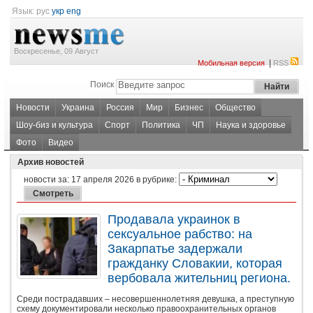
Язык:
рус
укр
eng
Воскресенье, 09 Август
|
Мобильная версия
RSS
Поиск
Новости
Украина
Россия
Мир
Бизнес
Общество
Шоу-биз и культура
Спорт
Политика
ЧП
Наука и здоровье
Фото
Видео
Архив новостей
новости за:
17 апреля 2026
в рубрике:
Продавала украинок в
сексуальное рабство: на
Закарпатье задержали
гражданку Словакии, которая
вербовала жительниц региона.
Среди пострадавших – несовершеннолетняя девушка, а преступную
схему документировали несколько правоохранительных органов