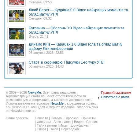
Сегодня, 09:53
Лівий Берег — Кудрівка 0:0 Відео найкращих моментів та
огляд матчу УПЛ
Сегодня, 09:32
Буковина — Оболонь 0:0 Відео найкращих моментів та
огляд матчу УПЛ
Вчера, 21:41
Динамо Київ — Карабах 1:0 Відео гола та огляд матчу
відбору Ліги конференцій
06 августа 2026, 22:53
Старт зі скоринкою. Підсумки 1-го туру УПЛ
06 августа 2026, 14:48
© 2009 - 2026
NewsMe
. Все права защищены.
Правообладателям
Администрация сайта не несёт ответственности за
Связаться с нами
размещённую информацию, а так же ее достоверность.
Использование материалов
NewsMe
разрешается только
при условии ссылки (для интернет-изданий - гиперссылки)
на NewsMe.com.ua.
Наши проекты:
Новости
|
Погода
|
Гороскоп
|
Приметы
|
Финансы
|
Авто
|
Фото
|
Видео
|
Сонник
|
Тайна имени
|
Игры
|
Шоу-бизнес
|
Спорт
|
Такси
|
Переводчик