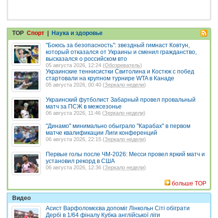
TOP
Спорт
|
Наука и здоровье
"Боюсь за безопасность": звездный гимнаст Ковтун,
который отказался от Украины и сменил гражданство,
высказался о российском вто
05 августа 2026, 12:24 (
Обозреватель
)
Украинские теннисистки Свитолина и Костюк с побед
стартовали на крупном турнире WTA в Канаде
05 августа 2026, 00:40 (
Зеркало недели
)
Украинский футболист Забарный провел провальный
матч за ПСЖ в межсезонье
06 августа 2026, 11:46 (
Зеркало недели
)
"Динамо" минимально обыграло "Карабах" в первом
матче квалификации Лиги конференций
06 августа 2026, 22:15 (
Зеркало недели
)
Первые голы после ЧМ-2026: Месси провел яркий матч и
установил рекорд в США
06 августа 2026, 12:36 (
Зеркало недели
)
больше TOP
Видео
Асист Варфоломєєва допоміг Лінкольн Сіті обіграти
Дербі в 1/64 фіналу Кубка англійської ліги