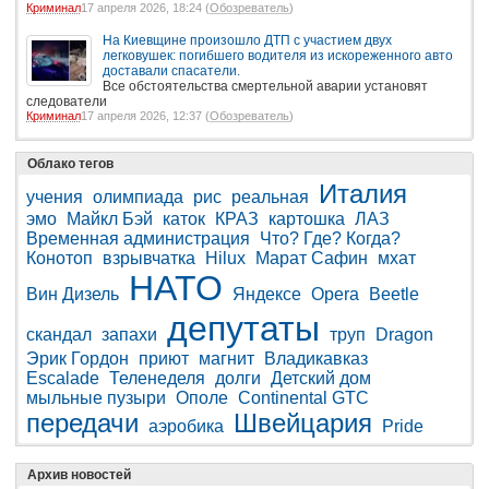
Криминал
17 апреля 2026, 18:24 (
Обозреватель
)
На Киевщине произошло ДТП с участием двух
легковушек: погибшего водителя из искореженного авто
доставали спасатели.
Все обстоятельства смертельной аварии установят
следователи
Криминал
17 апреля 2026, 12:37 (
Обозреватель
)
Облако тегов
Италия
учения
олимпиада
рис
реальная
эмо
Майкл Бэй
каток
КРАЗ
картошка
ЛАЗ
Временная администрация
Что? Где? Когда?
Конотоп
взрывчатка
Hilux
Марат Сафин
мхат
НАТО
Вин Дизель
Яндексе
Opera
Beetle
депутаты
скандал
запахи
труп
Dragon
Эрик Гордон
приют
магнит
Владикавказ
Escalade
Теленеделя
долги
Детский дом
мыльные пузыри
Ополе
Continental GTC
передачи
Швейцария
аэробика
Pride
Архив новостей