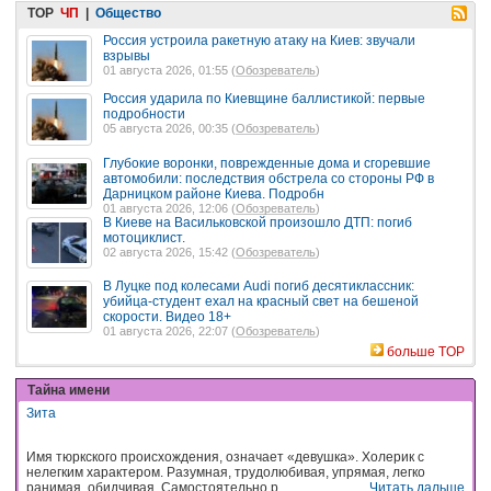
TOP
ЧП
|
Общество
Россия устроила ракетную атаку на Киев: звучали
взрывы
01 августа 2026, 01:55 (
Обозреватель
)
Россия ударила по Киевщине баллистикой: первые
подробности
05 августа 2026, 00:35 (
Обозреватель
)
Глубокие воронки, поврежденные дома и сгоревшие
автомобили: последствия обстрела со стороны РФ в
Дарницком районе Киева. Подробн
01 августа 2026, 12:06 (
Обозреватель
)
В Киеве на Васильковской произошло ДТП: погиб
мотоциклист.
02 августа 2026, 15:42 (
Обозреватель
)
В Луцке под колесами Audi погиб десятиклассник:
убийца-студент ехал на красный свет на бешеной
скорости. Видео 18+
01 августа 2026, 22:07 (
Обозреватель
)
больше TOP
Тайна имени
Зита
Имя тюркского происхождения, означает «девушка». Холерик с
нелегким характером. Разумная, трудолюбивая, упрямая, легко
ранимая, обидчивая. Самостоятельно р...
Читать дальше