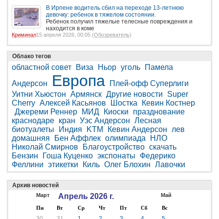
В Ирпене водитель сбил на переходе 13-летнюю
девочку: ребенок в тяжелом состоянии.
Ребенок получил тяжелые телесные повреждения и
находится в коме
Криминал
15 апреля 2026, 00:05 (
Обозреватель
)
Облако тегов
областной совет
Виза
Ньор
уголь
Памела
Европа
Андерсон
Плей-офф Суперлиги
Уитни Хьюстон
Армянск
Другие новости
Super
Cherry
Алексей Касьянов
Шостка
Кевин Костнер
Джереми Реннер
МИД
Киоски
празднование
краснодаре
кран
Уэс Андерсон
Лесная
биотуалеты
Индия
KTM
Кевин Андерсон
лев
домашняя
Бен Аффлек
олимпиада
НЛО
Николай Смирнов
Благоустройство
скачать
Бензин
Гоша Куценко
экспонаты
Федерико
Феллини
этикетки
Киль
Олег Блохин
Лавочки
Архив новостей
Март
Апрель 2026 г.
Май
Пн
Вт
Ср
Чт
Пт
Сб
Вс
30
31
1
2
3
4
5