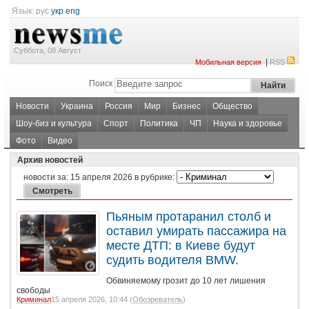
Язык:
рус
укр
eng
Суббота, 08 Август
|
Мобильная версия
RSS
Поиск
Новости
Украина
Россия
Мир
Бизнес
Общество
Шоу-биз и культура
Спорт
Политика
ЧП
Наука и здоровье
Фото
Видео
Архив новостей
новости за:
15 апреля 2026
в рубрике:
Пьяным протаранил столб и
оставил умирать пассажира на
месте ДТП: в Киеве будут
судить водителя BMW.
Обвиняемому грозит до 10 лет лишения
свободы
Криминал
15 апреля 2026, 10:44 (
Обозреватель
)