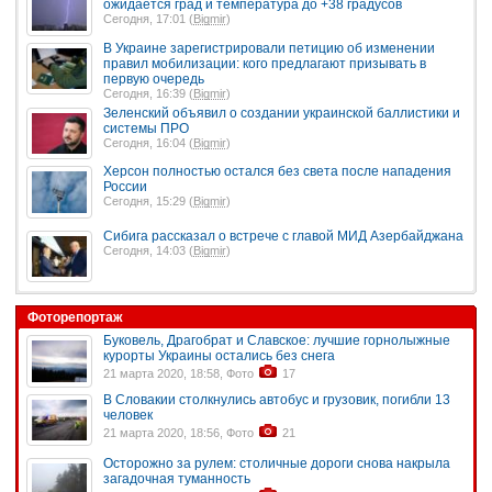
ожидается град и температура до +38 градусов
Сегодня, 17:01 (
Bigmir
)
В Украине зарегистрировали петицию об изменении
правил мобилизации: кого предлагают призывать в
первую очередь
Сегодня, 16:39 (
Bigmir
)
Зеленский объявил о создании украинской баллистики и
системы ПРО
Сегодня, 16:04 (
Bigmir
)
Херсон полностью остался без света после нападения
России
Сегодня, 15:29 (
Bigmir
)
Сибига рассказал о встрече с главой МИД Азербайджана
Сегодня, 14:03 (
Bigmir
)
Фоторепортаж
Буковель, Драгобрат и Славское: лучшие горнолыжные
курорты Украины остались без снега
21 марта 2020, 18:58, Фото
17
В Словакии столкнулись автобус и грузовик, погибли 13
человек
21 марта 2020, 18:56, Фото
21
Осторожно за рулем: столичные дороги снова накрыла
загадочная туманность