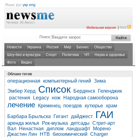
Язык:
рус
укр
eng
Четверг, 06 Август
|
Мобильная версия
RSS
Поиск
Новости
Украина
Россия
Мир
Бизнес
Общество
Шоу-биз и культура
Спорт
Политика
ЧП
Наука и здоровье
Фото
Видео
Облако тегов
операционная
компьютерный гений
Зима
Список
Эмбер Херд
Бердянск
Геленджик
растения
Legacy
нож
Народная самооборона
лечение
Кременец
поездов
кутюрье
храм
ГАИ
Барбара Брыльска
Гигант
дайджест
аренда жилья
Рок-музыка
детсады
Стрит-арт
Вал
Ненастная
диплом
ландшафт
Морено
Джастин Лин
НТВ
биохимический
Charger