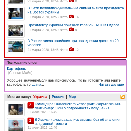
21 марта 2020, 18:54, Фото
8
В Сети появились уникальные снимки визита президента
на Восток Украины
21 марта 2020, 18:53, Фото
14
Президенту Украины показали корабли НАТО в Одессе
21 марта 2020, 18:50, Фото
9
В России число погибших при наводнении достигло 20
человек
21 марта 2020, 18:48, Фото
12
Толкование снов
Картофель
(Сонник Майя)
Хорошее значениеЕсли вам приснилось, что вы готовите или едите
картофель, то
удача
...
Читать дальше
Многие пишут
Украина
|
Россия
|
Мир
Командира Оболенского хотел убить харьковчанин-
2
пенсионер: СМИ о подробностях покушения
31 июля 2026, 16:45
В Хмельницком раздались взрывы без объявления
2
воздушной тревоги
31 июля 2026, 12:40