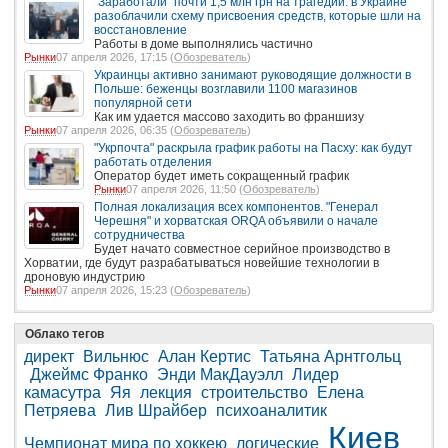
"Заработали" почти 1,5 млн грн на трагедии: в Украине
разоблачили схему присвоения средств, которые шли на
восстановление
Работы в доме выполнялись частично
Рынки
07 апреля 2026, 17:15 (
Обозреватель
)
Украинцы активно занимают руководящие должности в
Польше: беженцы возглавили 1100 магазинов
популярной сети
Как им удается массово заходить во франшизу
Рынки
07 апреля 2026, 06:35 (
Обозреватель
)
"Укрпочта" раскрыла график работы на Пасху: как будут
работать отделения
Оператор будет иметь сокращенный график
Рынки
07 апреля 2026, 11:50 (
Обозреватель
)
Полная локализация всех компонентов. "Генерал
Черешня" и хорватская ORQA объявили о начале
сотрудничества
Будет начато совместное серийное производство в
Хорватии, где будут разрабатываться новейшие технологии в
дроновую индустрию
Рынки
07 апреля 2026, 15:23 (
Обозреватель
)
Облако тегов
директ
Вильнюс
Алан Кертис
Татьяна Арнтгольц
Джеймс Франко
Энди МакДауэлл
Лидер
камасутра
Яя
лекция
строительство
Елена
Петряева
Лив Шрайбер
психоаналитик
Киев
Чемпионат мира по хоккею
логические