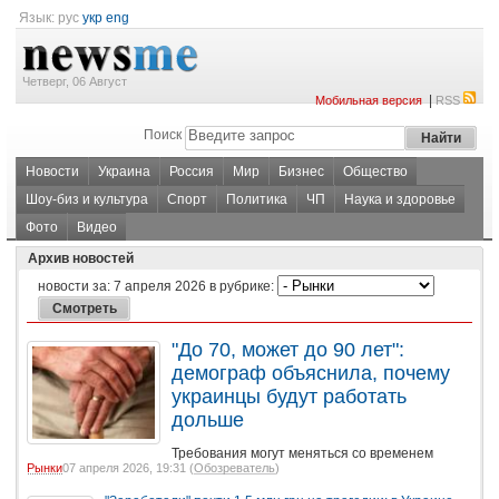
Язык:
рус
укр
eng
Четверг, 06 Август
|
Мобильная версия
RSS
Поиск
Новости
Украина
Россия
Мир
Бизнес
Общество
Шоу-биз и культура
Спорт
Политика
ЧП
Наука и здоровье
Фото
Видео
Архив новостей
новости за:
7 апреля 2026
в рубрике:
"До 70, может до 90 лет":
демограф объяснила, почему
украинцы будут работать
дольше
Требования могут меняться со временем
Рынки
07 апреля 2026, 19:31 (
Обозреватель
)