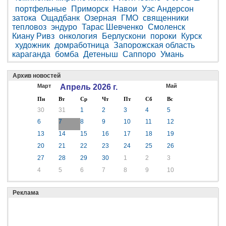
портфельные
Приморск
Навои
Уэс Андерсон
затока
Ощадбанк
Озерная
ГМО
священники
тепловоз
эндуро
Тарас Шевченко
Смоленск
Киану Ривз
онкология
Берлускони
пороки
Курск
художник
домработница
Запорожская область
караганда
бомба
Детеныш
Саппоро
Умань
Архив новостей
Март
Апрель 2026 г.
Май
Пн
Вт
Ср
Чт
Пт
Сб
Вс
30
31
1
2
3
4
5
6
7
8
9
10
11
12
13
14
15
16
17
18
19
20
21
22
23
24
25
26
27
28
29
30
1
2
3
4
5
6
7
8
9
10
Реклама