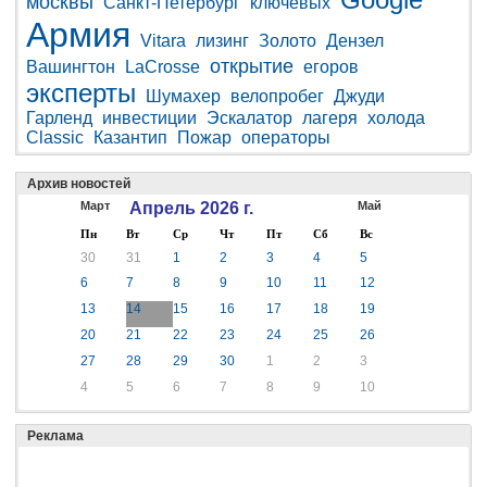
москвы
Санкт-Петербург
ключевых
Армия
Vitara
лизинг
Золото
Дензел
открытие
Вашингтон
LaCrosse
егоров
эксперты
Шумахер
велопробег
Джуди
Гарленд
инвестиции
Эскалатор
лагеря
холода
Classic
Казантип
Пожар
операторы
Архив новостей
Март
Апрель 2026 г.
Май
Пн
Вт
Ср
Чт
Пт
Сб
Вс
30
31
1
2
3
4
5
6
7
8
9
10
11
12
13
14
15
16
17
18
19
20
21
22
23
24
25
26
27
28
29
30
1
2
3
4
5
6
7
8
9
10
Реклама