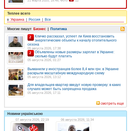
21 марта 2020, 18:48, Фото
12
Теплее всего
в
Украина
|
Россия
|
Все
Многие пишут
Бизнес
|
Политика
Кличко рассказал, успеет ли Киев восстановить
2
энергетические объекты к началу отопительного
сезона
05 августа 2026, 17:38
Объявлены новые размеры зарплат в Украине:
2
сколько будут платить
05 августа 2026, 01:27
Выманили у иностранцев более 8,4 млн грн: в Украине
раскрыли масштабную международную схему
05 августа 2026, 13:12
Для владельцев квартир введут новую проверку: в каких
случаях может быть запрещена продажа
05 августа 2026, 17:11
смотреть еще
Новини українською
07 августа 2026, 22:19
06 августа 2026, 11:34