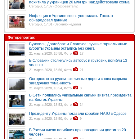
похитила у украинцев 20 млн грн: как действовала схема
Сегодня, 17:37 (
Обозреватель
)
Инфляция в Украине вновь ускорилась: Госстат
обнародовал данные
Сегодня, 17:01 (
Зеркало недели
)
Фоторепортаж
Буковель, Драгобрат и Славское: лучшие горнолыжные
курорты Украины остались без снега
21 марта 2020, 18:58, Фото
17
В Словакии столкнулись автобус и грузовик, погибли 13
человек
21 марта 2020, 18:56, Фото
21
Осторожно за рулем: столичные дороги снова накрыла
загадочная туманность
21 марта 2020, 18:54, Фото
8
В Сети появились уникальные снимки визита президента
на Восток Украины
21 марта 2020, 18:53, Фото
14
Президенту Украины показали корабли НАТО в Одессе
21 марта 2020, 18:50, Фото
9
В России число погибших при наводнении достигло 20
человек