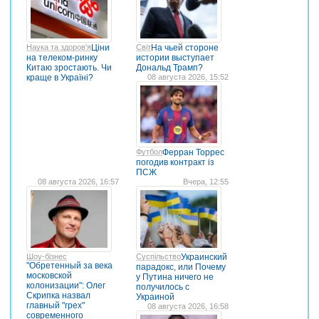
Наука та здоров'я
Ціни
Світ
На чьей стороне
на телеком-ринку
истории выступает
Китаю зростають. Чи
Дональд Трамп?
краще в Україні?
08 августа 2026, 15:52
Футбол
Ферран Торрес
погодив контракт із
ПСЖ
08 августа 2026, 16:57
Вчера, 12:55
Шоу-бізнес
Суспільство
Украинский
"Обретенный за века
парадокс, или Почему
московской
у Путина ничего не
колонизации": Олег
получилось с
Скрипка назвал
Украиной
главный "грех"
08 августа 2026, 16:58
современного