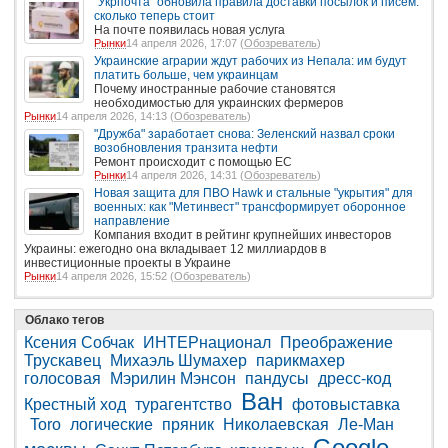
"Укрпочта" обновила правила доставки посылок и писем:
сколько теперь стоит
На почте появилась новая услуга
Рынки
14 апреля 2026, 17:07 (
Обозреватель
)
Украинские аграрии ждут рабочих из Непала: им будут
платить больше, чем украинцам
Почему иностранные рабочие становятся
необходимостью для украинских фермеров
Рынки
14 апреля 2026, 14:13 (
Обозреватель
)
"Дружба" заработает снова: Зеленский назвал сроки
возобновления транзита нефти
Ремонт происходит с помощью ЕС
Рынки
14 апреля 2026, 14:31 (
Обозреватель
)
Новая защита для ПВО Hawk и стальные "укрытия" для
военных: как "Метинвест" трансформирует оборонное
направление
Компания входит в рейтинг крупнейших инвесторов
Украины: ежегодно она вкладывает 12 миллиардов в
инвестиционные проекты в Украине
Рынки
14 апреля 2026, 15:52 (
Обозреватель
)
Облако тегов
Ксения Собчак
ИНТЕРнационал
Преображение
Трускавец
Михаэль Шумахер
парикмахер
голосовая
Мэрилин Мэнсон
пандусы
дресс-код
Ван
Крестный ход
турагентство
фотовыставка
Toro
логические
пряник
Николаевская
Ле-Ман
Google