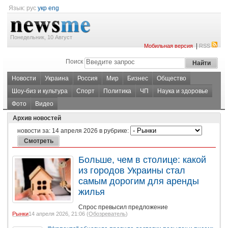
Язык:
рус
укр
eng
Понедельник, 10 Август
|
Мобильная версия
RSS
Поиск
Новости
Украина
Россия
Мир
Бизнес
Общество
Шоу-биз и культура
Спорт
Политика
ЧП
Наука и здоровье
Фото
Видео
Архив новостей
новости за:
14 апреля 2026
в рубрике:
Больше, чем в столице: какой
из городов Украины стал
самым дорогим для аренды
жилья
Спрос превысил предложение
Рынки
14 апреля 2026, 21:06 (
Обозреватель
)