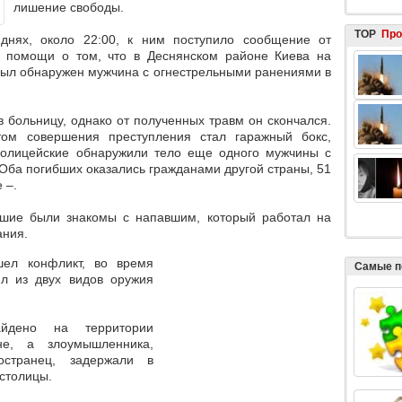
лишение свободы.
TOP
Про
днях, около 22:00, к ним поступило сообщение от
й помощи о том, что в Деснянском районе Киева на
ыл обнаружен мужчина с огнестрельными ранениями в
 больницу, однако от полученных травм он скончался.
том совершения преступления стал гаражный бокс,
олицейские обнаружили тело еще одного мужчины с
 Оба погибших
оказались гражданами другой страны, 51
 –.
бшие были знакомы с напавшим
, который работал на
ания.
шел конфликт,
во время
Самые п
ял из двух видов оружия
йдено на территории
е, а злоумышленника,
остранец, задержали в
столицы.