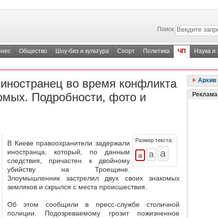
Поиск
знес
Общество
Шоу-биз и культура
Спорт
Политика
ЧП
Наука и
 иностранец во время конфликта
Архив 
омых. Подробности, фото и
Реклама
Размер текста:
В Киеве правоохранители задержали
иностранца, который, по данным
следствия, причастен к двойному
убийству на Троещине.
Злоумышленник
застрелил двух своих знакомых
земляков
и скрылся с места происшествия.
Об этом сообщили в пресс-службе столичной
полиции. Подозреваемому грозит пожизненное