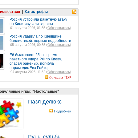
исшествия
|
Катастрофы
Россия устроила ракетную атаку
на Киев: звучали взрывы
01 августа 2026, 01:55 (
Обозреватель
)
Россия ударила по Киевщине
баллистикой: первые подробности
05 августа 2026, 00:35 (
Обозреватель
)
Ей было всего 25: во время
ракетного удара РФ по Киеву,
спасая раненых, погибла
парамедик Ева Ройтер.
04 августа 2026, 11:52 (
Обозреватель
)
больше TOP
опулярные игры: "Настольные"
Пазл делюкс
Подробней
Руны cудьбы