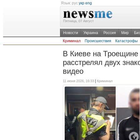
Язык:
рус
укр
eng
Пятница, 07 Август
Новости
Украина
Россия
Мир
Би
Криминал
Происшествия
Катастрофы
В Киеве на Троещине
расстрелял двух знак
видео
|
11 июня 2026, 16:33
Криминал