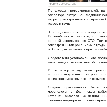
фото с Обозреватель
По словам правоохранителей, на 
оператора экстренной медицинско
территории гаражного кооператива
б
голову и грудь
.
"Пострадавшего госпитализировали в
Полицейские установили, что мес
который использовался СТО.
Там п
огнестрельными ранениями
в грудь.
и 36 лет"
, — уточнили в пресс-службе
Следователи установили, что
поги
этой станции технического обслужив
В тот вечер между ними произо
которого злоумышленник расстрел
своих знакомых земляков и скрылся.
Орудие преступления было на
лесополосы
в Деснянском район
которым оказался 35-летний ин
съемной квартире на правом берегу 