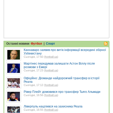
Останні новини
Футбол
|
Спорт
Каннаваро заявив про витік інформації всередині збірної
Узбекистану
Сьогодні, 17:50 (
football.ua
)
Мартінес передумав залишати Астон Віллу після
розмови з Емері
Сьогодні, 17:23 (
football.ua
)
Офіційно: Діоманде найдорожчий трансфер в історії
Реала
Сьогодні, 17:12 (
football.ua
)
Рівер Плейт домовився про трансфер Тьяго Альмади
Сьогодні, 16:56 (
football.ua
)
Ліверпуль націлився на захисника Реала
Сьогодні, 16:55 (
football.ua
)