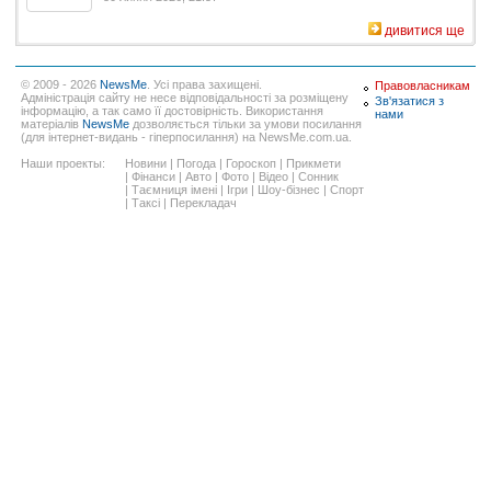
дивитися ще
© 2009 - 2026
NewsMe
. Усі права захищені.
Правовласникам
Адміністрація сайту не несе відповідальності за розміщену
Зв'язатися з
інформацію, а так само її достовірність. Використання
нами
матеріалів
NewsMe
дозволяється тільки за умови посилання
(для інтернет-видань - гіперпосилання) на NewsMe.com.ua.
Наши проекты:
Новини
|
Погода
|
Гороскоп
|
Прикмети
|
Фінанси
|
Авто
|
Фото
|
Відео
|
Сонник
|
Таємниця імені
|
Ігри
|
Шоу-бізнес
|
Спорт
|
Таксі
|
Перекладач