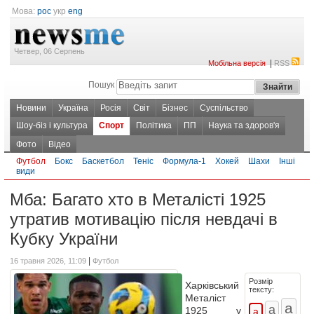
Мова:
рос
укр
eng
Четвер, 06 Серпень
|
Мобільна версія
RSS
Пошук
Новини
Україна
Росія
Світ
Бізнес
Суспільство
Шоу-біз і культура
Спорт
Політика
ПП
Наука та здоров'я
Фото
Відео
Футбол
Бокс
Баскетбол
Теніс
Формула-1
Хокей
Шахи
Інші
види
Мба: Багато хто в Металісті 1925
утратив мотивацію після невдачі в
Кубку України
|
16 травня 2026, 11:09
Футбол
Розмір
Харківський
тексту:
Металіст
1925 у