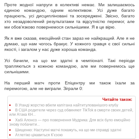
Проте жодної напруги в колективі немає. Ми залишаємось
єдиною командою, одним колективом. Усі дуже багато
працюють, усі дисципліновані та зосереджені. Звісно, багато
хто незадоволений результатами та відсутністю перемог, але
ми обов’язково повернемося сильнішими. Я в це вірю.
Як я вже сказав, емоційний стан зараз не найкращий. Але я не
думаю, що нам чогось бракує. У кожного гравця є свої сильні
якості, і загалом у нас дуже хороша команда.
Усі бачили, на що ми здатні в чемпіонаті. Такі періоди
трапляються з кожною командою, але ми повернемось ще
сильнішими.
На перший матч проти Епіцентру ми також їхали за
перемогою, але не виграли. Зіграли 0:
Читайте також:
В Уганді жорстко вбили капітана найтитулованішого клубу
В США родители через суд обвиняют TikTok в смерти своих детей,
или Атака КН...
Хабі Алонсо — про повернення Мудрика: Для всіх було емоційно
знову побачити...
Шищенко: Наступні матчі покажуть, на що ми справді здатні
Атлетіко цікавиться К’єзою