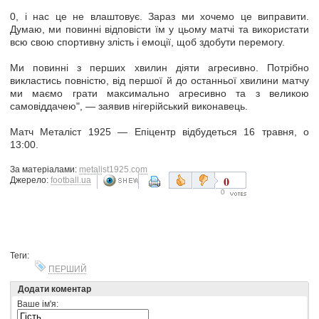
0, і нас це не влаштовує. Зараз ми хочемо це виправити.
Думаю, ми повинні відповісти їм у цьому матчі та використати
всю свою спортивну злість і емоції, щоб здобути перемогу.
Ми повинні з перших хвилин діяти агресивно. Потрібно
викластись повністю, від першої й до останньої хвилини матчу
ми маємо грати максимально агресивно та з великою
самовіддачею", — заявив нігерійський виконавець.
Матч Металіст 1925 — Епіцентр відбудеться 16 травня, о
13:00.
За матеріалами:
metalist1925.com
0
Джерело:
football.ua
0
Теги:
ПЕРШИЙ
Додати коментар
Ваше ім'я: