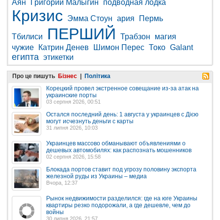
Аян
Григорий Малыгин
подводная лодка
Кризис
Эмма Стоун
ария
Пермь
ПЕРШИЙ
Тбилиси
Трабзон
магия
чужие
Катрин Денев
Шимон Перес
Токо
Galant
египта
этикетки
Про це пишуть
Бізнес
|
Політика
Корецкий провел экстренное совещание из-за атак на
украинские порты
03 серпня 2026, 00:51
Остался последний день: 1 августа у украинцев с Дією
могут исчезнуть деньги с карты
31 липня 2026, 10:03
Украинцев массово обманывают объявлениями о
дешевых автомобилях: как распознать мошенников
02 серпня 2026, 15:58
Блокада портов ставит под угрозу половину экспорта
железной руды из Украины – медиа
Вчора, 12:37
Рынок недвижимости разделился: где на юге Украины
квартиры резко подорожали, а где дешевле, чем до
войны
30 липня 2026, 21:57