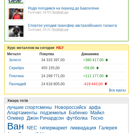
Родрі погодився на перехід до Барселони
Сьогодні, 16:53 (
football.ua
)
Спортінг узгодив трансфер австралійського таланта
Сьогодні, 16:21 (
football.ua
)
Курс металлов на сегодня
НБУ
Металл
Покупка
Динамика
Золото
34 333 397,00
+380 417,00
Серебро
455 155,00
+59,00
Платина
24 299 771,00
+111 177,00
Палладий
24 618 805,00
-419 443,00
Все курсы
Хмара тегів
лучшие спортсмены
Новороссийск
арфа
Апартаменты
подземелья
Бабенко
Майкл
Оливер
Джон Ричардсон
футболка
Тосно
Ван
NEC
гипермаркет
ликвидация
Галерея