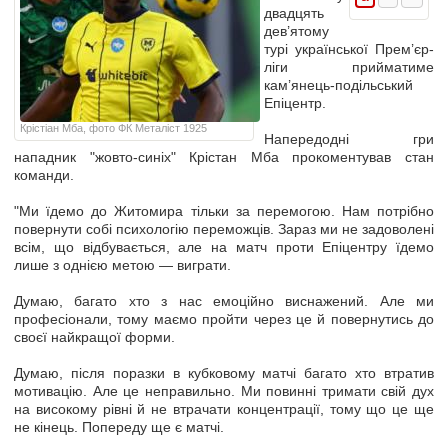
двадцять
дев’ятому
турі української Прем’єр-
ліги прийматиме
кам’янець-подільський
Епіцентр.
Крістіан Мба, фото ФК Металіст 1925
Напередодні гри
нападник "жовто-синіх" Крістан Мба прокоментував стан
команди.
"Ми їдемо до Житомира тільки за перемогою. Нам потрібно
повернути собі психологію переможців. Зараз ми не задоволені
всім, що відбувається, але на матч проти Епіцентру їдемо
лише з однією метою — виграти.
Думаю, багато хто з нас емоційно виснажений. Але ми
професіонали, тому маємо пройти через це й повернутись до
своєї найкращої форми.
Думаю, після поразки в кубковому матчі багато хто втратив
мотивацію. Але це неправильно. Ми повинні тримати свій дух
на високому рівні й не втрачати концентрації, тому що це ще
не кінець. Попереду ще є матчі.