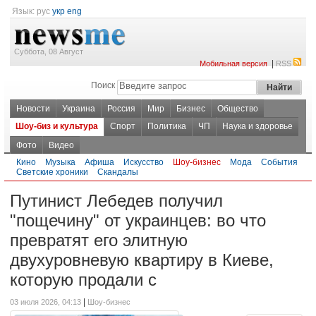
Язык:
рус
укр
eng
Суббота, 08 Август
|
Мобильная версия
RSS
Поиск
Новости
Украина
Россия
Мир
Бизнес
Общество
Шоу-биз и культура
Спорт
Политика
ЧП
Наука и здоровье
Фото
Видео
Кино
Музыка
Афиша
Искусство
Шоу-бизнес
Мода
События
Светские хроники
Скандалы
Путинист Лебедев получил
"пощечину" от украинцев: во что
превратят его элитную
двухуровневую квартиру в Киеве,
которую продали с
|
03 июля 2026, 04:13
Шоу-бизнес