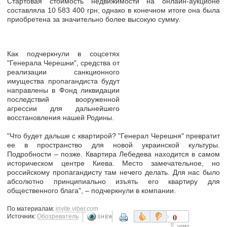
Стартовая стоимость недвижимости на онлайн-аукционе
составляла 10 583 400 грн, однако в конечном итоге она была
приобретена за значительно более высокую сумму.
Как подчеркнули в соцсетях
"Генерала Черешни",
средства от
реализации санкционного
имущества пропагандиста будут
направлены в Фонд ликвидации
последствий вооруженной
агрессии
для дальнейшего
восстановления нашей Родины.
"Что будет дальше с квартирой? "Генерал Черешня" превратит
ее в пространство для новой украинской культуры.
Подробности – позже. Квартира Лебедева находится в самом
историческом центре Киева. Место замечательное, но
российскому пропагандисту там нечего делать.
Для нас было
абсолютно принципиально изъять его квартиру для
общественного блага", –
подчеркнули в компании.
По материалам:
invite.viber.com
0
Источник:
Обозреватель
0