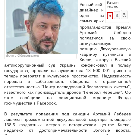
Размер
Российский
текста:
дизайнер и
один из
самых ярых
пропагандистов Кремля
Артемий Лебедев
поплатился за свою
антиукраинскую
позицию. Двухуровневую
квартиру путиниста в
фото с Обозреватель
Киеве, которую Высший
антикоррупционный суд Украины конфисковал в пользу
государства,
продали на аукционе за 13 500 001 гривен и
теперь превратят в культурное пространство.
Недвижимость
перешла в собственность общества с ограниченной
ответственностью "Центр исследований беспилотных систем",
известного как производитель дронов "Генерал Черешня". Об
этом сообщили на официальной странице Фонда
госимущества в Facebook.
В результате попадания под санкции Артемий Лебедев
лишился трехкомнатной двухуровневой квартиры площадью
138,5 квадратных метров в историческом центре Киева,
недалеко от достопримечательности Золотые ворота.