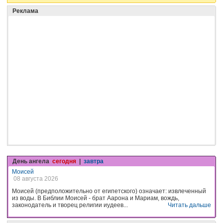
Реклама
День ангела
сегодня
|
завтра
Моисей
08 августа 2026
Моисей (предположительно от египетского) означает: извлеченный
из воды. В Библии Моисей - брат Аарона и Мариам, вождь,
законодатель и творец религии иудеев...
Читать дальше