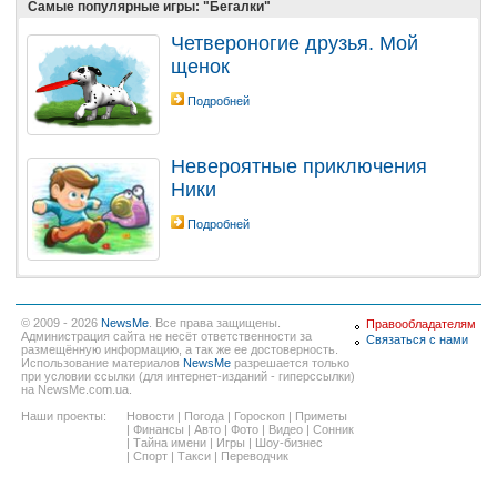
Самые популярные игры: "Бегалки"
Четвероногие друзья. Мой
щенок
Подробней
Невероятные приключения
Ники
Подробней
© 2009 - 2026
NewsMe
. Все права защищены.
Правообладателям
Администрация сайта не несёт ответственности за
Связаться с нами
размещённую информацию, а так же ее достоверность.
Использование материалов
NewsMe
разрешается только
при условии ссылки (для интернет-изданий - гиперссылки)
на NewsMe.com.ua.
Наши проекты:
Новости
|
Погода
|
Гороскоп
|
Приметы
|
Финансы
|
Авто
|
Фото
|
Видео
|
Сонник
|
Тайна имени
|
Игры
|
Шоу-бизнес
|
Спорт
|
Такси
|
Переводчик