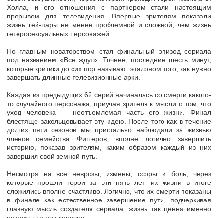
Холла, и его отношения с партнером стали настоящим
прорывом для телевидения. Впервые зрителям показали
жизнь гей-пары не менее проблемной и сложной, чем жизнь
гетеросексуальных персонажей.
Но главным новаторством стал финальный эпизод сериала
под названием «Все ждут». Точнее, последние шесть минут,
которые критики до сих пор называют эталоном того, как нужно
завершать длинные телевизионные арки.
Каждая из предыдущих 62 серий начиналась со смерти какого-
то случайного персонажа, приучая зрителя к мысли о том, что
уход человека — неотъемлемая часть его жизни. Финал
блестяще закольцовывает эту идею. После того как в течение
долгих пяти сезонов мы пристально наблюдали за жизнью
членов семейства Фишеров, вполне логично завершить
историю, показав зрителям, каким образом каждый из них
завершил свой земной путь.
Несмотря на все неврозы, измены, ссоры и боль, через
которые прошли герои за эти пять лет, их жизни в итоге
сложились вполне счастливо. Логично, что их смерти показаны
в финале как естественное завершение пути, подчеркивая
главную мысль создателя сериала: жизнь так ценна именно
потому, что она конечна.