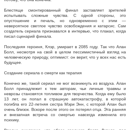
Блестяще смонтированный финал заставляет зрителей
испытывать сложные чувства. С одной стороны, это
опустошение и печаль, но одновременно с этим —
невероятное светлое чувство освобождения и катарсис. Сам
создатель сериала признавался в интервью, что плакал, когда
писал сценарий финала.
Последняя героиня, Клэр, умирает в 2085 году. Так что Алан
Болл, несмотря на свой в целом пессимистичный взгляд на
человеческую природу, оптимист: он верит, что у всех нас есть
будущее.
Создание сериала о смерти как терапия
Конечно же, такой сериал не мог возникнуть из воздуха. Алан
Болл принадлежит к тем авторам, чьи личные травмы и
неврозы становятся топливом для творчества. Когда ему было
13 лет, он попал в страшную автокатастрофу, в которой
погибла его 22-летняя сестра Мэри Энн, с которой Алан был
очень близок. Вскоре после этого он потерял отца. Эта ранняя
и внезапная встреча со смертью навсегда изменила его
психику.