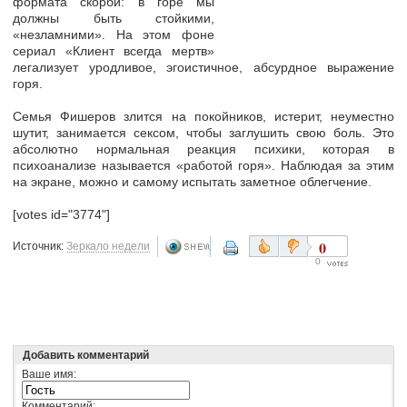
формата скорби: в горе мы
должны быть стойкими,
«незламними». На этом фоне
сериал «Клиент всегда мертв»
легализует уродливое, эгоистичное, абсурдное выражение
горя.
Семья Фишеров злится на покойников, истерит, неуместно
шутит, занимается сексом, чтобы заглушить свою боль. Это
абсолютно нормальная реакция психики, которая в
психоанализе называется «работой горя». Наблюдая за этим
на экране, можно и самому испытать заметное облегчение.
[votes id="3774"]
0
Источник:
Зеркало недели
0
Добавить комментарий
Ваше имя:
Комментарий: