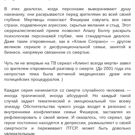
В этих диалогах, когда персонажи выворачивают душу
наизнанку, они раскрываются перед зрителями во всей своей
глубине. Мертвецы помогают Фишерам озвучить все свои
страхи, подавленную агрессию, скрытые желания и стыд. Этот
сюрреалистический прием позволил Алану Боллу раскрыть
психологизм персонажей глубже, чем стандартные диалоги.
Даже такие откровенные, как в «Клане Сопрано» — другом
великом сериале о дисфункциональной семье, занятой в
бизнесе, напрямую связанном со смертью.
Чуть ли не впервые на ТВ сериал «Клиент всегда мертв» завел
со зрителем откровенный разговор о смерти. (До 2001 года эта
непростая тема была вотчиной медицинских драм или
полицейских процедуралов. )
Каждая серия начинается со смерти случайного человека —
иногда трагической, иногда абсурдной. Но каждый такой
случай задает тематический и эмоциональный тон всему
эпизоду. Обстоятельства чужого ухода входят в резонанс с
внутренними конфликтами семьи Фишеров, заставляя их
рефлексировать о своей жизни. И оказалось, что сериал, где
герои постоянно находятся в депрессии, размышляют о своей
смертности и переживают ПТСР, может быть довольно
увлекательным.