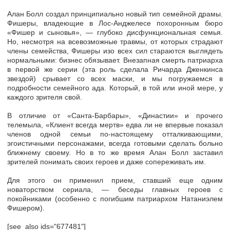
Алан Болл создал принципиально новый тип семейной драмы.
Фишеры, владеющие в Лос-Анджелесе похоронным бюро
«Фишер и сыновья», — глубоко дисфункциональная семья.
Но, несмотря на всевозможные травмы, от которых страдают
члены семейства, Фишеры изо всех сил стараются выглядеть
нормальными: бизнес обязывает. Внезапная смерть патриарха
в первой же серии (эта роль сделала Ричарда Дженкинса
звездой) срывает со всех маски, и мы погружаемся в
подробности семейного ада. Который, в той или иной мере, у
каждого зрителя свой.
В отличие от «Санта-Барбары», «Династии» и прочего
телемыла, «Клиент всегда мертв» едва ли не впервые показал
членов одной семьи по-настоящему отталкивающими,
эгоистичными персонажами, всегда готовыми сделать больно
ближнему своему. Но в то же время Алан Болл заставил
зрителей понимать своих героев и даже сопереживать им.
Для этого он применил прием, ставший еще одним
новаторством сериала, — беседы главных героев с
покойниками (особенно с погибшим патриархом Натаниэлем
Фишером).
[see_also ids="677481"]