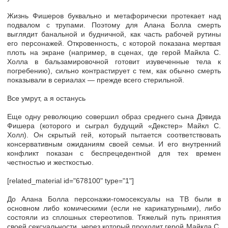
Жизнь Фишеров буквально и метафорически протекает над
подвалом с трупами. Поэтому для Алана Болла смерть
выглядит банальной и будничной, как часть рабочей рутины
его персонажей. Откровенность, с которой показана мертвая
плоть на экране (например, в сценах, где герой Майкла С.
Холла в бальзамировочной готовит изувеченные тела к
погребению), сильно контрастирует с тем, как обычно смерть
показывали в сериалах — прежде всего стерильной.
Все умрут, а я останусь
Еще одну революцию совершил образ среднего сына Дэвида
Фишера (которого и сыграл будущий «Декстер» Майкл С.
Холл). Он скрытый гей, который пытается соответствовать
консервативным ожиданиям своей семьи. И его внутренний
конфликт показан с беспрецедентной для тех времен
честностью и жесткостью.
[related_material id="678100" type="1"]
До Алана Болла персонажи-гомосексуалы на ТВ были в
основном либо комическими (если не карикатурными), либо
состояли из сплошных стереотипов. Тяжелый путь принятия
своей сексуальности, через который проходит герой Майкла С.