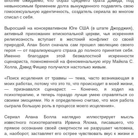
Вполне ожидаемо, что образ среднего брата Дэвида, под
невыносимым бременем долга вынужденного подавлять свою
гомосексуальную идентичность, создатель сериала во многом
списал с себя.
Выросший на консервативном Юге США (в штате Джорджия),
активный прихожанин епископальной церкви, чья искренняя
религиозность вступает в жестокий конфликт со своей
природой, Алан Болл сначала сам прошел эволюцию своего
героя — от парализующего страха до полного принятия себя.
Именно благодаря этой безжалостной искренности
сценариста, помноженной на феноменальную игру Майкла С.
Холла, Дэвид Фишер получился настолько живым.
«Поиск исцеления от травмы — тема, часто возникающая в
моих работах, потому что это то, что происходит в моей жизни,
— признавался сценарист. — Конечно, я ходил на
психотерапию, и теперь гораздо лучше умею справляться со
своими эмоциями. Но я определенно считаю, что моя работа
сыграла большую роль в процессе моего исцеления».
Сериал Алана Болла наглядно иллюстрирует мысль
известного психотерапевта Ирвина Ялома, писавшего, что
прямое осознание своей смертности не разрушает человека,
а, наоборот, заставляет его острее чувствовать вкус к жизни и