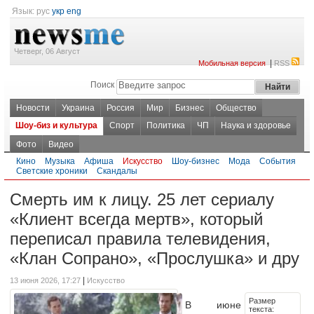
Язык:
рус
укр
eng
Четверг, 06 Август
|
Мобильная версия
RSS
Поиск
Новости
Украина
Россия
Мир
Бизнес
Общество
Шоу-биз и культура
Спорт
Политика
ЧП
Наука и здоровье
Фото
Видео
Кино
Музыка
Афиша
Искусство
Шоу-бизнес
Мода
События
Светские хроники
Скандалы
Смерть им к лицу. 25 лет сериалу
«Клиент всегда мертв», который
переписал правила телевидения,
«Клан Сопрано», «Прослушка» и дру
|
13 июня 2026, 17:27
Искусство
Размер
В июне
текста: