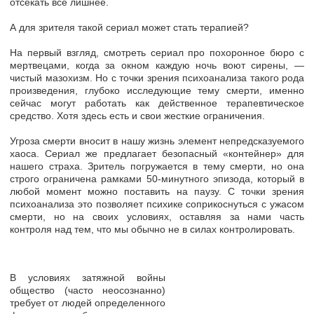
отсекать все лишнее.
А для зрителя такой сериал может стать терапией?
На первый взгляд, смотреть сериал про похоронное бюро с
мертвецами, когда за окном каждую ночь воют сирены, —
чистый мазохизм. Но с точки зрения психоанализа такого рода
произведения, глубоко исследующие тему смерти, именно
сейчас могут работать как действенное терапевтическое
средство. Хотя здесь есть и свои жесткие ограничения.
Угроза смерти вносит в нашу жизнь элемент непредсказуемого
хаоса. Сериал же предлагает безопасный «контейнер» для
нашего страха. Зритель погружается в тему смерти, но она
строго ограничена рамками 50-минутного эпизода, который в
любой момент можно поставить на паузу. С точки зрения
психоанализа это позволяет психике соприкоснуться с ужасом
смерти, но на своих условиях, оставляя за нами часть
контроля над тем, что мы обычно не в силах контролировать.
В условиях затяжной войны
общество (часто неосознанно)
требует от людей определенного