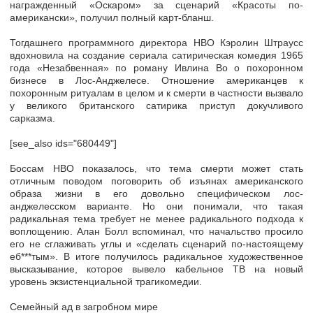
награжденный «Оскаром» за сценарий «Красоты по-
американски», получил полный карт-бланш.
Тогдашнего программного директора HBO Кэролин Штраусс
вдохновила на создание сериала сатирическая комедия 1965
года «Незабвенная» по роману Ивлина Во о похоронном
бизнесе в Лос-Анджелесе. Отношение американцев к
похоронным ритуалам в целом и к смерти в частности вызвало
у великого британского сатирика приступ докучливого
сарказма.
[see_also ids="680449"]
Боссам HBO показалось, что тема смерти может стать
отличным поводом поговорить об изъянах американского
образа жизни в его довольно специфическом лос-
анджелесском варианте. Но они понимали, что такая
радикальная тема требует не менее радикального подхода к
воплощению. Алан Болл вспоминал, что начальство просило
его не сглаживать углы и «сделать сценарий по-настоящему
еб***тым». В итоге получилось радикальное художественное
высказывание, которое вывело кабельное ТВ на новый
уровень экзистенциальной трагикомедии.
Семейный ад в загробном мире