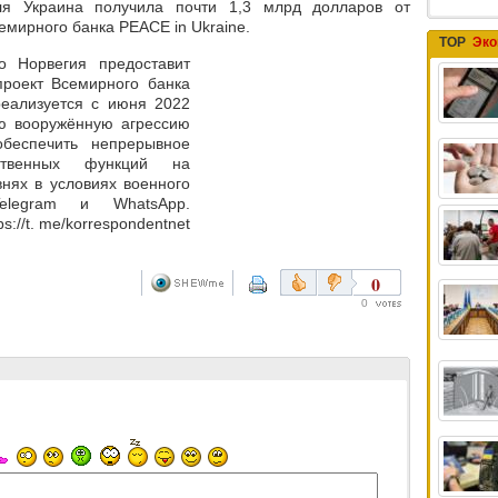
я Украина получила почти 1,3 млрд долларов от
емирного банка PEACE in Ukraine.
TOP
Эко
о Норвегия предоставит
проект Всемирного банка
реализуется с июня 2022
ую вооружённую агрессию
беспечить непрерывное
ственных функций на
нях в условиях военного
legram и WhatsApp.
://t. me/korrespondentnet
0
0