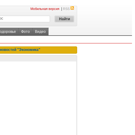
|
Мобильная версия
RSS
 здоровье
Фото
Видео
новостей "Экономика"