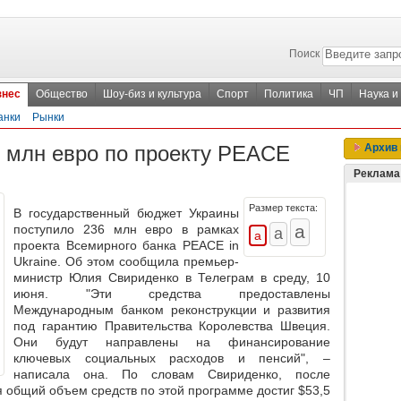
Поиск
знес
Общество
Шоу-биз и культура
Спорт
Политика
ЧП
Наука и
анки
Рынки
6 млн евро по проекту PEACE
Архив 
Реклама
Размер текста:
В государственный бюджет Украины
поступило 236 млн евро в рамках
проекта Всемирного банка PEACE in
Ukraine. Об этом сообщила премьер-
министр Юлия Свириденко в Телеграм в среду, 10
июня. "Эти средства предоставлены
Международным банком реконструкции и развития
под гарантию Правительства Королевства Швеция.
Они будут направлены на финансирование
ключевых социальных расходов и пенсий", –
написала она. По словам Свириденко, после
 общий объем средств по этой программе достиг $53,5