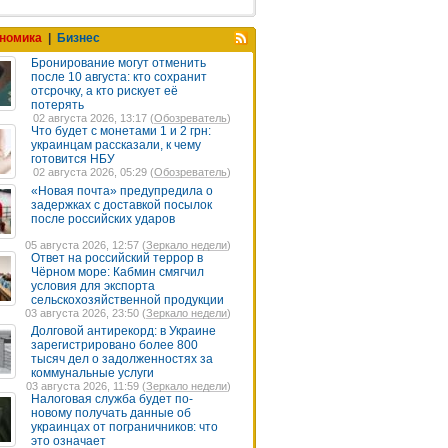
номика
|
Бизнес
Бронирование могут отменить
после 10 августа: кто сохранит
отсрочку, а кто рискует её
потерять
02 августа 2026, 13:17 (
Обозреватель
)
Что будет с монетами 1 и 2 грн:
украинцам рассказали, к чему
готовится НБУ
02 августа 2026, 05:29 (
Обозреватель
)
«Новая почта» предупредила о
задержках с доставкой посылок
после российских ударов
05 августа 2026, 12:57 (
Зеркало недели
)
Ответ на российский террор в
Чёрном море: Кабмин смягчил
условия для экспорта
сельскохозяйственной продукции
03 августа 2026, 23:50 (
Зеркало недели
)
Долговой антирекорд: в Украине
зарегистрировано более 800
тысяч дел о задолженностях за
коммунальные услуги
03 августа 2026, 11:59 (
Зеркало недели
)
Налоговая служба будет по-
новому получать данные об
украинцах от пограничников: что
это означает