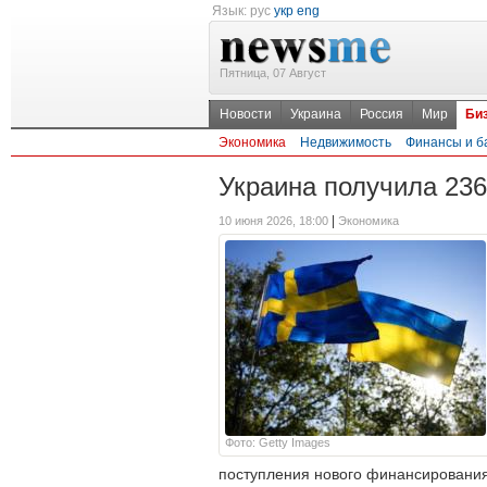
Язык:
рус
укр
eng
Пятница, 07 Август
Новости
Украина
Россия
Мир
Би
Экономика
Недвижимость
Финансы и б
Украина получила 23
|
10 июня 2026, 18:00
Экономика
Фото: Getty Images
поступления нового финансирования