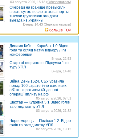
03 августа 2026, 15:18 (
Обозреватель
)
Очереди на границе превысили
шесть суток: после атак на порты
тысячи грузовиков ожидают
выезда из Украины
Вчера, 14:43 (
Зеркало недели
)
больше TOP
Динамо Київ — Карабах 1:0 Відео
гола та огляд матчу відбору Ліги
конференцій
Вчера, 22:53
Старт зі скоринкою. Підсумки 1-го
туру УПЛ
Вчера, 14:48
Війна, день 1624. СБУ уразила
понад 100 стратегічно важливих
об'єктів протягом 40-денної
операції впливу на рф
05 августа 2026, 07:51
Шахтар — Кудрівка 5:1 Відео голів
та огляд матчу УПЛ
03 августа 2026, 21:32
Чорноморець — Полісся 1:2. Відео
голів та огляд матчу УПЛ
02 августа 2026, 19:12