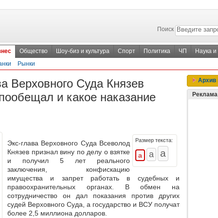
Поиск
знес
Общество
Шоу-биз и культура
Спорт
Политика
ЧП
Наука и
анки
Рынки
а Верховного Суда Князев
Архив 
 пообещал и какое наказание
Реклама
Размер текста:
Экс-глава Верховного Суда Всеволод
Князев признал вину по делу о взятке
и получил 5 лет реального
заключения, конфискацию
имущества и запрет работать в судебных и
правоохранительных органах. В обмен на
сотрудничество он дал показания против других
судей Верховного Суда, а государство и ВСУ получат
более 2,5 миллиона долларов.