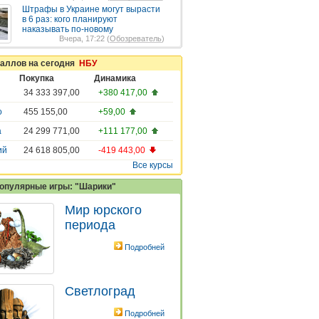
Штрафы в Украине могут вырасти
в 6 раз: кого планируют
наказывать по-новому
Вчера, 17:22 (
Обозреватель
)
таллов на сегодня
НБУ
Покупка
Динамика
34 333 397,00
+380 417,00
о
455 155,00
+59,00
а
24 299 771,00
+111 177,00
ий
24 618 805,00
-419 443,00
Все курсы
опулярные игры: "Шарики"
Мир юрского
периода
Подробней
Светлоград
Подробней