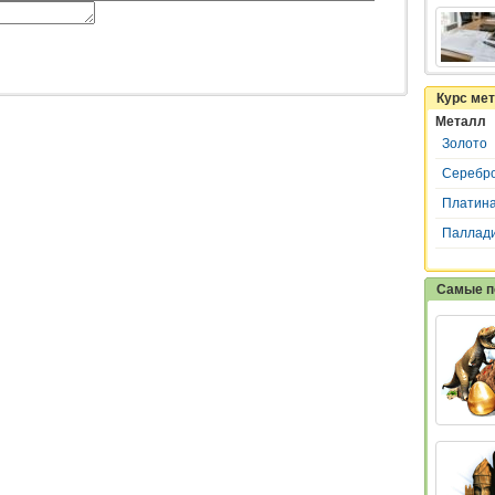
Курс ме
Металл
Золото
Серебр
Платин
Паллад
Самые п