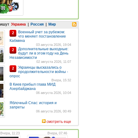
пишут
Украина
|
Россия
|
Мир
Военный учет за рубежом:
2
что меняет постановление
Кабмина
03 августа 2026, 19:04
Дополнительные выходные:
2
будут ли в этом году на День
Независимости
02 августа 2026, 11:07
Украинцы высказались о
2
продолжительности войны -
опрос
Вчера, 15:32
В Киев прибыл глава МИД
Азербайджана
06 августа 2026, 10:04
Яблочный Спас: история и
запреты
06 августа 2026, 00:49
смотреть еще
Вчера, 11:23
Вчера, 07:46