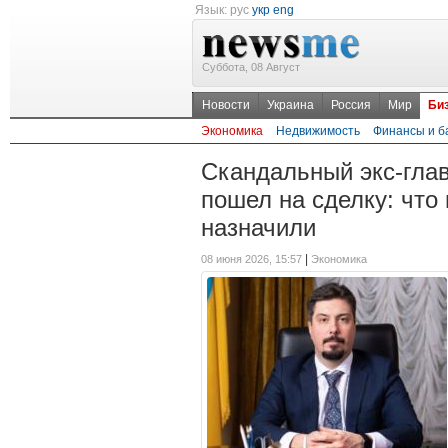
Язык:
рус
укр
eng
Суббота, 08 Август
Новости
Украина
Россия
Мир
Би
Экономика
Недвижимость
Финансы и б
Скандальный экс-глав
пошел на сделку: что
назначили
|
08 июня 2026, 15:57
Экономика