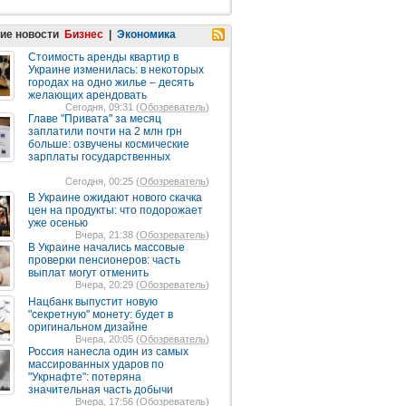
ие новости
Бизнес
|
Экономика
Стоимость аренды квартир в
Украине изменилась: в некоторых
городах на одно жилье – десять
желающих арендовать
Сегодня, 09:31 (
Обозреватель
)
Главе "Привата" за месяц
заплатили почти на 2 млн грн
больше: озвучены космические
зарплаты государственных
Сегодня, 00:25 (
Обозреватель
)
В Украине ожидают нового скачка
цен на продукты: что подорожает
уже осенью
Вчера, 21:38 (
Обозреватель
)
В Украине начались массовые
проверки пенсионеров: часть
выплат могут отменить
Вчера, 20:29 (
Обозреватель
)
Нацбанк выпустит новую
"секретную" монету: будет в
оригинальном дизайне
Вчера, 20:05 (
Обозреватель
)
Россия нанесла один из самых
массированных ударов по
"Укрнафте": потеряна
значительная часть добычи
Вчера, 17:56 (
Обозреватель
)