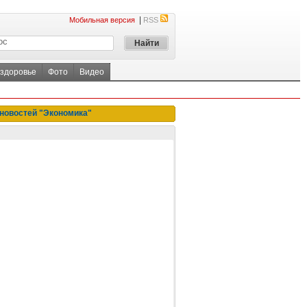
|
Мобильная версия
RSS
 здоровье
Фото
Видео
новостей "Экономика"