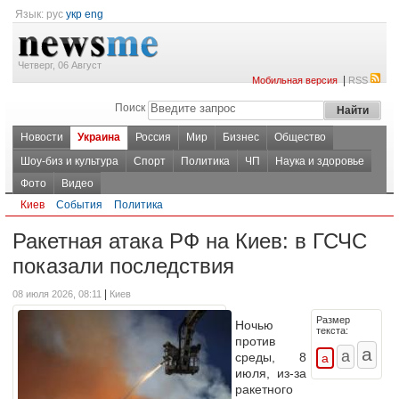
Язык:
рус
укр
eng
Четверг, 06 Август
|
Мобильная версия
RSS
Поиск
Новости
Украина
Россия
Мир
Бизнес
Общество
Шоу-биз и культура
Спорт
Политика
ЧП
Наука и здоровье
Фото
Видео
Киев
События
Политика
Ракетная атака РФ на Киев: в ГСЧС
показали последствия
|
08 июля 2026, 08:11
Киев
Размер
Ночью
текста:
против
среды, 8
июля, из-за
ракетного