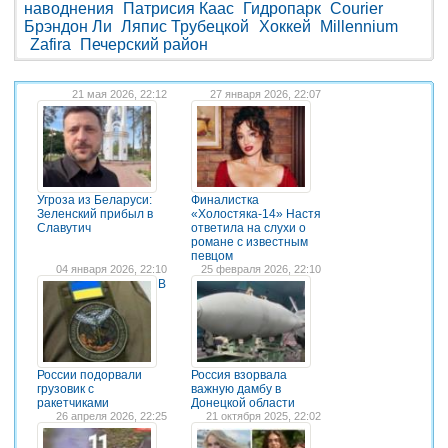
наводнения
Патрисия Каас
Гидропарк
Courier
Брэндон Ли
Ляпис Трубецкой
Хоккей
Millennium
Zafira
Печерский район
21 мая 2026, 22:12
27 января 2026, 22:07
Угроза из Беларуси:
Финалистка
Зеленский прибыл в
«Холостяка-14» Настя
Славутич
ответила на слухи о
романе с известным
певцом
04 января 2026, 22:10
25 февраля 2026, 22:10
В
России подорвали
Россия взорвала
грузовик с
важную дамбу в
ракетчиками
Донецкой области
26 апреля 2026, 22:25
21 октября 2025, 22:02