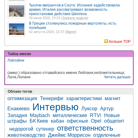
Тысячи мигрантов в Сеуте: Испания задействовала
армию, Италия рассматривает возможность
приостановки действия Шенгена
30 июля 2026, 23:23 (
Зеркало недели
)
В Греции столкнулись пожарные вертолеты, есть
погибшие
02 августа 2026, 22:37 (
Bigmir
)
больше TOP
Тайна имени
Лэйлэйни
(амер.) образовано отгавайского имени Лейлани;небожительница;
Лала,Лалани
Читать дальше
Облако тегов
оптимизация
Тенерифе
характеристики
магнит
Интервью
Енакиево
Луксор
Артур
Западня
Maybach
металлические
RTVi
Новые
штрафы
БК Киев
кабан
офисные
Opel
общепит
ответственность
недорогой
сутенер
животноводство
Джеймс Моррисон
отделочные