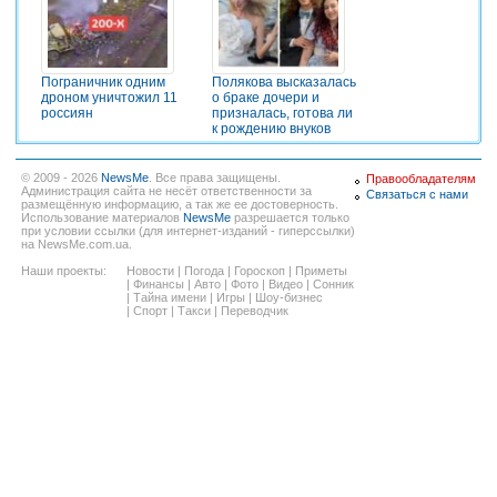
Пограничник одним
Полякова высказалась
дроном уничтожил 11
о браке дочери и
россиян
призналась, готова ли
к рождению внуков
© 2009 - 2026
NewsMe
. Все права защищены.
Правообладателям
Администрация сайта не несёт ответственности за
Связаться с нами
размещённую информацию, а так же ее достоверность.
Использование материалов
NewsMe
разрешается только
при условии ссылки (для интернет-изданий - гиперссылки)
на NewsMe.com.ua.
Наши проекты:
Новости
|
Погода
|
Гороскоп
|
Приметы
|
Финансы
|
Авто
|
Фото
|
Видео
|
Сонник
|
Тайна имени
|
Игры
|
Шоу-бизнес
|
Спорт
|
Такси
|
Переводчик