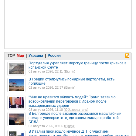
TOP
Мир
|
Украина
|
Россия
Португалия укрепляет морскую границу после кризиса в
испанской Сеуте
01 августа 2026, 22:11 (
Bigmir
)
В Греции столкнулись пожарные вертолеты, есть
погибшие
02 августа 2026, 22:37 (
Bigmir
)
"Мне не нравится убивать людей": Трамп заявил о
возобновлении переговоров с Ираном после
массированных ударов
03 августа 2026, 11:10 (
Обозреватель
)
В Белгороде после взрывов разразился масштабный
пожар в университете, где занимались разработкой
БПЛА
03 августа 2026, 09:06 (
Bigmir
)
В Италии произошло крупное ДТП с участием
туристического автобуса: шесть человек погибли, десятки