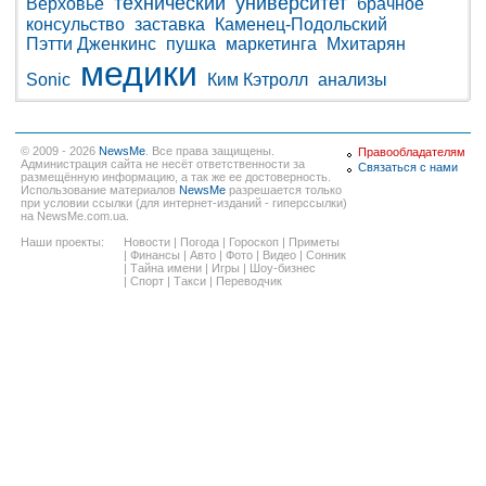
технический
университет
Верховье
брачное
консульство
заставка
Каменец-Подольский
Пэтти Дженкинс
пушка
маркетинга
Мхитарян
медики
Sonic
Ким Кэтролл
анализы
© 2009 - 2026
NewsMe
. Все права защищены.
Правообладателям
Администрация сайта не несёт ответственности за
Связаться с нами
размещённую информацию, а так же ее достоверность.
Использование материалов
NewsMe
разрешается только
при условии ссылки (для интернет-изданий - гиперссылки)
на NewsMe.com.ua.
Наши проекты:
Новости
|
Погода
|
Гороскоп
|
Приметы
|
Финансы
|
Авто
|
Фото
|
Видео
|
Сонник
|
Тайна имени
|
Игры
|
Шоу-бизнес
|
Спорт
|
Такси
|
Переводчик