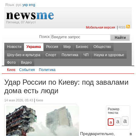
Язык:
рус
укр
eng
Пятница, 07 Август
|
Мобильная версия
RSS
Поиск
Новости
Украина
Россия
Мир
Бизнес
Общество
Шоу-биз и культура
Спорт
Политика
ЧП
Наука и здоровье
Фото
Видео
Киев
События
Политика
Удар России по Киеву: под завалами
дома есть люди
|
14 мая 2026, 05:43
Киев
Размер
текста:
Предварительно, в