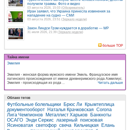
получили травмы. Фото и видео
03 августа 2026, 15:03 (
Обозреватель
)
Иран заявил, что Украина принесла извинения за
нападение на судно — СМИ
03 августа 2026, 23:51 (
Зеркало недели
)
Закон Линдси Грэм нуждается в доработке — WP
31 июля 2026, 21:39 (
Зеркало недели
)
больше TOP
Тайна имени
Эмилия
Эмилия - женская форма мужского имени Эмиль. Французское имя
латинского происхождения от имени древнеримского рода Аэмилиус.
Эмилия - происходящая из рода ...
Читать дальше
Облако тегов
Футбольные болельщики
Брюс Ли
Крымтеплица
документооборот
Наталья Крачковская
Corona
Лига Чемпионов
Металлист Харьков
Банкноты
ОСАГО
Энди Серкис
лазерный
поисковая
Ясиноватая
светофор
свеча
Кильчицкая
Елань