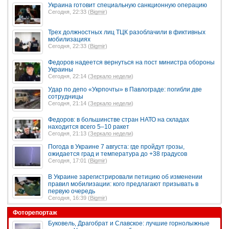
Украина готовит специальную санкционную операцию
Сегодня, 22:33 (
Bigmir
)
Трех должностных лиц ТЦК разоблачили в фиктивных
мобилизациях
Сегодня, 22:33 (
Bigmir
)
Федоров надеется вернуться на пост министра обороны
Украины
Сегодня, 22:14 (
Зеркало недели
)
Удар по депо «Укрпочты» в Павлограде: погибли две
сотрудницы
Сегодня, 21:14 (
Зеркало недели
)
Федоров: в большинстве стран НАТО на складах
находится всего 5–10 ракет
Сегодня, 21:13 (
Зеркало недели
)
Погода в Украине 7 августа: где пройдут грозы,
ожидается град и температура до +38 градусов
Сегодня, 17:01 (
Bigmir
)
В Украине зарегистрировали петицию об изменении
правил мобилизации: кого предлагают призывать в
первую очередь
Сегодня, 16:39 (
Bigmir
)
Фоторепортаж
Буковель, Драгобрат и Славское: лучшие горнолыжные