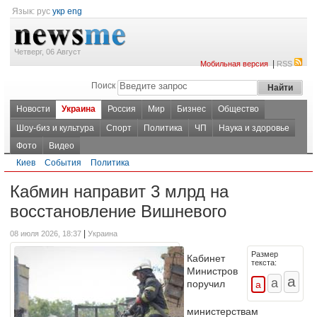
Язык:
рус
укр
eng
Четверг, 06 Август
|
Мобильная версия
RSS
Поиск
Новости
Украина
Россия
Мир
Бизнес
Общество
Шоу-биз и культура
Спорт
Политика
ЧП
Наука и здоровье
Фото
Видео
Киев
События
Политика
Кабмин направит 3 млрд на
восстановление Вишневого
|
08 июля 2026, 18:37
Украина
Размер
Кабинет
текста:
Министров
поручил
министерствам