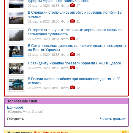
курорты Украины остались без снега
21 марта 2020, 18:58, Фото
17
В Словакии столкнулись автобус и грузовик, погибли 13
человек
21 марта 2020, 18:56, Фото
21
Осторожно за рулем: столичные дороги снова накрыла
загадочная туманность
21 марта 2020, 18:54, Фото
8
В Сети появились уникальные снимки визита президента
на Восток Украины
21 марта 2020, 18:53, Фото
14
Президенту Украины показали корабли НАТО в Одессе
21 марта 2020, 18:50, Фото
9
В России число погибших при наводнении достигло 20
человек
21 марта 2020, 18:48, Фото
12
Толкование снов
Единорог
(Сонник Мисс Хассе)
Обеднеть.
Читать дальше