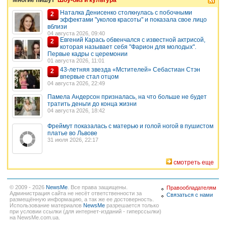
Многие пишут
Шоу-биз и культура
Наталка Денисенко столкнулась с побочными
2
эффектами "уколов красоты" и показала свое лицо
вблизи
04 августа 2026, 09:40
Евгений Карась обвенчался с известной актрисой,
2
которая называет себя "Фарион для молодых".
Первые кадры с церемонии
01 августа 2026, 11:01
43-летняя звезда «Мстителей» Себастиан Стэн
2
впервые стал отцом
04 августа 2026, 22:49
Памела Андерсон призналась, на что больше не будет
тратить деньги до конца жизни
04 августа 2026, 18:42
Фреймут показалась с матерью и голой ногой в пушистом
платье во Львове
31 июля 2026, 22:17
смотреть еще
© 2009 - 2026
NewsMe
. Все права защищены.
Правообладателям
Администрация сайта не несёт ответственности за
Связаться с нами
размещённую информацию, а так же ее достоверность.
Использование материалов
NewsMe
разрешается только
при условии ссылки (для интернет-изданий - гиперссылки)
на NewsMe.com.ua.