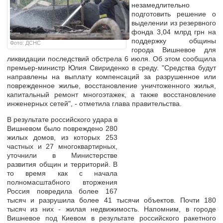
незамедлительно
подготовить решение о
выделении из резервного
фонда 3,04 млрд грн на
поддержку общины
Фото: ДСНС
города Вишневое для
ликвидации последствий обстрела 6 июля. Об этом сообщила
премьер-министр Юлия Свириденко в среду. "Средства будут
направлены на выплату компенсаций за разрушенное или
поврежденное жилье, восстановление уничтоженного жилья,
капитальный ремонт многоэтажек, а также восстановление
инженерных сетей", - отметила глава правительства.
В результате российского удара в
Вишневом было повреждено 280
жилых домов, из которых 253
частных и 27 многоквартирных,
уточнили в Министерстве
развития общин и территорий. В
то время как с начала
полномасштабного вторжения
Россия повредила более 167
тысяч и разрушила более 41 тысячи объектов. Почти 180
тысяч из них - жилая недвижимость. Напомним, в городе
Вишневое под Киевом в результате российского ракетного