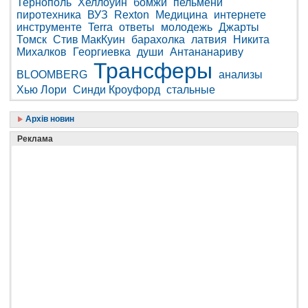
Тернополь
Хеллоуин
бомжи
пельмени
пиротехника
ВУЗ
Rexton
Медицина
интернете
инструменте
Terra
ответы
молодежь
Джарты
Томск
Стив МакКуин
барахолка
латвия
Никита
Михалков
Георгиевка
души
Антананариву
Трансферы
BLOOMBERG
анализы
Хью Лори
Синди Кроуфорд
стальные
Архів новин
Реклама