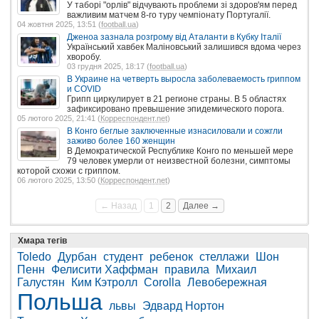
У таборі "орлів" відчувають проблеми зі здоров'ям перед
важливим матчем 8-го туру чемпіонату Португалії.
04 жовтня 2025, 13:51 (
football.ua
)
Дженоа зазнала розгрому від Аталанти в Кубку Італії
Український хавбек Маліновський залишився вдома через
хворобу.
03 грудня 2025, 18:17 (
football.ua
)
В Украине на четверть выросла заболеваемость гриппом
и COVID
Грипп циркулирует в 21 регионе страны. В 5 областях
зафиксировано превышение эпидемического порога.
05 лютого 2025, 21:41 (
Корреспондент.net
)
В Конго беглые заключенные изнасиловали и сожгли
заживо более 160 женщин
В Демократической Республике Конго по меньшей мере
79 человек умерли от неизвестной болезни, симптомы
которой схожи с гриппом.
06 лютого 2025, 13:50 (
Корреспондент.net
)
← Назад
1
2
Далее →
Хмара тегів
Toledo
Дурбан
студент
ребенок
стеллажи
Шон
Пенн
Фелисити Хаффман
правила
Михаил
Галустян
Ким Кэтролл
Corolla
Левобережная
Польша
львы
Эдвард Нортон