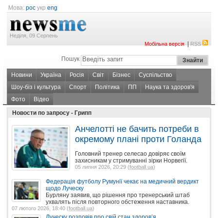
Мова:
рос
укр
eng
Неділя, 09 Серпень
|
Мобільна версія
RSS
Пошук
Новини
Україна
Росія
Світ
Бізнес
Суспільство
Шоу-біз і культура
Спорт
Політика
ПП
Наука та здоров'я
Фото
Відео
Новости по запросу - Грипп
Анчелотті не бачить потреби в
окремому плані проти Голанда
Головний тренер селесао довіряє своїм
захисникам у стримуванні зірки Норвегії.
05 липня 2026, 20:29 (
football.ua
)
Федерація футболу Румунії чекає на медичний вердикт
щодо Луческу
Бурляну заявив, що рішення про тренерський штаб
ухвалять після повторного обстеження наставника.
07 лютого 2026, 18:40 (
football.ua
)
Луческу розповів про свій стан здоров’я