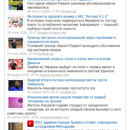
Наставник збірної Румунії закликав уболівальників не
хвилюватися.
04 лютого 2026, 17:35 (
football.ua
)
Як зберегти здоров’я взимку з МІС "Аптека 9-1-1"
В холодну пору року підвищується ймовірність застуд,
грипу та ослаблення організму. Інформація — перший і
найпростіший спосіб захисту.
29 січня 2026, 12:47 (
Корреспондент.net
)
Луческу екстрено госпіталізований через проблеми із
серцем після грипу
Головний тренер збірної Румунії проходить обстеження
під наглядом лікарів.
23 січня 2026, 12:18 (
football.ua
)
Малиновский снова в строю и начал матч в основе
Дженоа
Хавбек из Украины выйдет на поле с первых минут в
поединке итальянского чемпионата против Удинезе.
08 грудня 2025, 18:55 (
Корреспондент.net
)
Кадрові втрати Інтера напередодні матчу проти
Ліверпуля
Мануель Аканджі ризикує пропустити гру
08 грудня 2025, 16:32 (
football.ua
)
Израильские врачи нашли лекарство от редкой
"аллергии на оргазм"
Житель Израиля годами страдал от загадочного
синдрома, из-за которого каждый оргазм вызывал у него
симптомы гриппа.
06 лютого 2025, 18:32 (
Корреспондент.net
)
WSJ: администрация Трампа готовит сокращение
2
сотрудников Минздрава