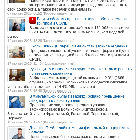
Чиновникам поручили подготовить списки сотрудников,
которые выполняют важную роль и должны сохранить
свои должности, а также перечни с именами ты...
07 лютого 2025, 06:52 (
Корреспондент.net
)
В пяти областях превышен порог заболеваемости
2
гриппом и COVID
Всего за неделю в стране заболели 171 068 человек, из
них 104 843 - дети. Это на 13% больше, чем неделей
ранее.
12 лютого 2025, 13:28 (
Корреспондент.net
)
Школы Винницы перешли на дистанционное обучение
Продолжительность обучения в онлайн-формате будет
определяться ситуацией по заболеваемости гриппом и
ОРВИ.
17 лютого 2025, 11:43 (
Корреспондент.net
)
Руководители школ Киева будут самостоятельно решать
по введению карантина
Заболеваемость среди детей выросла на 2,3% (9688
случаев), но среди школьников наблюдается снижение
уровня заболеваемости на 14,4% (4955 случаев).
18 лютого 2025, 15:48 (
Корреспондент.net
)
В Хмельницкой области зафиксировано превышение
эпидпорога высокого уровня
Превышение эпидпорога среднего уровня
зафиксировано в Волынской, Житомирской,
Закарпатской, Ивано-Франковской, Ровенской, Тернопольской,
Черкасск...
18 лютого 2025, 17:57 (
Корреспондент.net
)
Джастин Тимберлейк отменил финальный концерт из-за
болезни
Певец вынужден был отказаться от выступления в