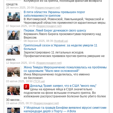
Колумбусе из-за гриппа, пообещав фанатам возврата
средств.
28 лютого 2025, 20:09 (
Корреспондент.net
)
В пяти областях Украины превышен порог
заболеваемости гриппом
В Житомирской, Ровенской, Хмельницкой, Черкасской и
Черновицкой областях применяются карантинные меры.
07 березня 2025, 14:39 (
Корреспондент.net
)
Первак: Лівий Берег дочекався свого шансу
Керманич Лівого Берега прокоментував перемогу над
Вересом.
08 березня 2025, 08:39 (
football.ua
)
Гриппозный сезон в Украине: за неделю умерли 11
больных
Зарегистрировано 11 летальных исходов.
Профилактических прививок против гриппа умершие не
имели.
12 березня 2025, 10:41 (
Корреспондент.net
)
Жена Тимура Мирошниченко пожаловалась на проблемы
со здоровьем: "Мало мне осложнений"
Инна Мирошниченко поделилась, что именно
ее беспокоит.
03 квітня 2025, 18:50 (
ТСН.ua
)
Дональд Трамп заявил, что в США "много яиц"
2
Цены на куриные яйца в США значительно
подскочили на фоне вспышки птичьего гриппа. Во
избежание распространения болезни было убито более
30 милли...
19 квітня 2025, 00:33 (
Корреспондент.net
)
У Моурінью та гравців Бенфіки виявлені вірусні симптоми
напередодні дербі з Порту — A Bola