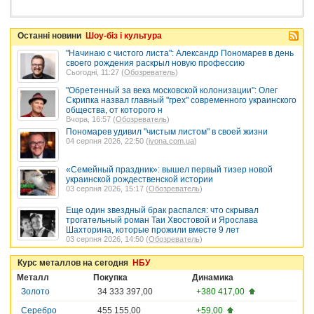
Останні новини
Шоу-біз і культура
"Начинаю с чистого листа": Александр Пономарев в день
своего рождения раскрыл новую профессию
Сьогодні, 11:27 (
Обозреватель
)
"Обретенный за века московской колонизации": Олег
Скрипка назвал главный "грех" современного украинского
общества, от которого н
Вчора, 16:57 (
Обозреватель
)
Пономарев удивил "чистым листом" в своей жизни
04 серпня 2026, 22:50 (
ivona.com.ua
)
«Семейный праздник»: вышел первый тизер новой
украинской рождественской истории
03 серпня 2026, 15:17 (
Обозреватель
)
Еще один звездный брак распался: что скрывал
трогательный роман Таи Хвостовой и Ярослава
Шахторина, которые прожили вместе 9 лет
03 серпня 2026, 14:50 (
Обозреватель
)
Курс металлов на сегодня
НБУ
Металл
Покупка
Динамика
Золото
34 333 397,00
+380 417,00
Серебро
455 155,00
+59,00