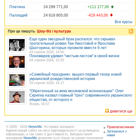
Платина
24 299 771,00
+111 177,00
Палладий
24 618 805,00
-419 443,00
Все курсы
Про це пишуть
Шоу-біз і культура
Еще один звездный брак распался: что скрывал
трогательный роман Таи Хвостовой и Ярослава
Шахторина, которые прожили вместе 9 лет
03 серпня 2026, 14:50
Пономарев удивил "чистым листом" в своей жизни
04 серпня 2026, 22:50
«Семейный праздник»: вышел первый тизер новой
украинской рождественской истории
03 серпня 2026, 15:17
"Обретенный за века московской колонизации": Олег
Скрипка назвал главный "грех" современного украинского
общества, от которого н
Вчора, 16:57
дивитися ще
© 2009 - 2026
NewsMe
. Усі права захищені.
Правовласникам
Адміністрація сайту не несе відповідальності за розміщену
Зв'язатися з
інформацію, а так само її достовірність. Використання
нами
матеріалів
NewsMe
дозволяється тільки за умови посилання