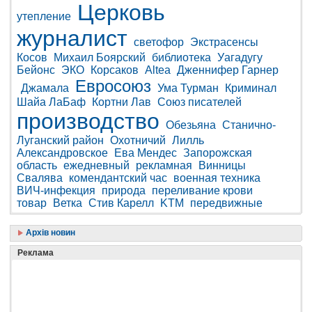
Церковь
утепление
журналист
светофор
Экстрасенсы
Косов
Михаил Боярский
библиотека
Уагадугу
Бейонс
ЭКО
Корсаков
Altea
Дженнифер Гарнер
Евросоюз
Джамала
Ума Турман
Криминал
Шайа ЛаБаф
Кортни Лав
Союз писателей
производство
Обезьяна
Станично-
Луганский район
Охотничий
Лилль
Александровское
Ева Мендес
Запорожская
область
ежедневный
рекламная
Винницы
Свалява
комендантский час
военная техника
ВИЧ-инфекция
природа
переливание крови
товар
Ветка
Стив Карелл
KTM
передвижные
Архів новин
Реклама