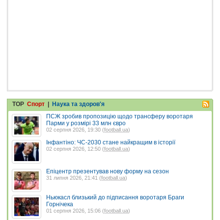
TOP
Спорт
|
Наука та здоров'я
ПСЖ зробив пропозицію щодо трансферу воротаря
Парми у розмірі 33 млн євро
02 серпня 2026, 19:30 (
football.ua
)
Інфантіно: ЧС-2030 стане найкращим в історії
02 серпня 2026, 12:50 (
football.ua
)
Епіцентр презентував нову форму на сезон
31 липня 2026, 21:41 (
football.ua
)
Ньюкасл близький до підписання воротаря Браги
Горнічека
01 серпня 2026, 15:06 (
football.ua
)