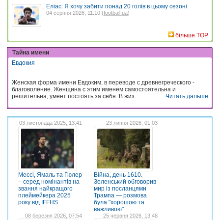
Еліас: Я хочу забити понад 20 голів в цьому сезоні
04 серпня 2026, 11:10 (
football.ua
)
більше TOP
Тайна имени
Евдокия
Женская форма имени Евдоким, в переводе с древнегреческого -
благоволение. Женщина с этим именем самостоятельна и
решительна, умеет постоять за себя. В жиз...
Читать дальше
03 листопада 2025, 13:41
23 липня 2026, 01:03
Мессі, Ямаль та Гюлер
Війна, день 1610.
– серед номінантів на
Зеленський обговорив
звання найкращого
мир із посланцями
плеймейкера 2025
Трампа — розмова
року від IFFHS
була "хорошою та
важливою"
08 березня 2026, 07:54
25 червня 2026, 13:48