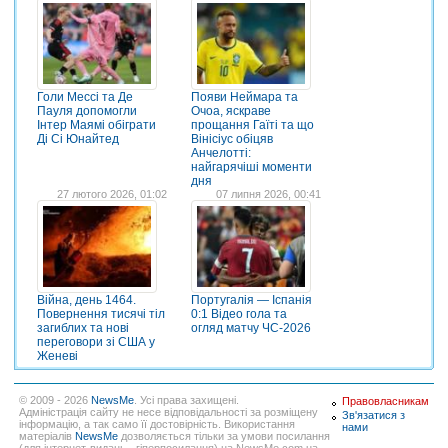
Голи Мессі та Де
Появи Неймара та
Пауля допомогли
Очоа, яскраве
Інтер Маямі обіграти
прощання Гаїті та що
Ді Сі Юнайтед
Вінісіус обіцяв
Анчелотті:
найгарячіші моменти
дня
27 лютого 2026, 01:02
07 липня 2026, 00:41
Війна, день 1464.
Португалія — Іспанія
Повернення тисячі тіл
0:1 Відео гола та
загиблих та нові
огляд матчу ЧС-2026
переговори зі США у
Женеві
© 2009 - 2026
NewsMe
. Усі права захищені.
Правовласникам
Адміністрація сайту не несе відповідальності за розміщену
Зв'язатися з
інформацію, а так само її достовірність. Використання
нами
матеріалів
NewsMe
дозволяється тільки за умови посилання