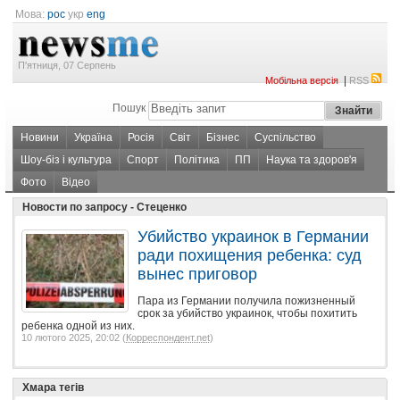
Мова:
рос
укр
eng
П'ятниця, 07 Серпень
|
Мобільна версія
RSS
Пошук
Новини
Україна
Росія
Світ
Бізнес
Суспільство
Шоу-біз і культура
Спорт
Політика
ПП
Наука та здоров'я
Фото
Відео
Новости по запросу - Стеценко
Убийство украинок в Германии
ради похищения ребенка: суд
вынес приговор
Пара из Германии получила пожизненный
срок за убийство украинок, чтобы похитить
ребенка одной из них.
10 лютого 2025, 20:02 (
Корреспондент.net
)
Хмара тегів