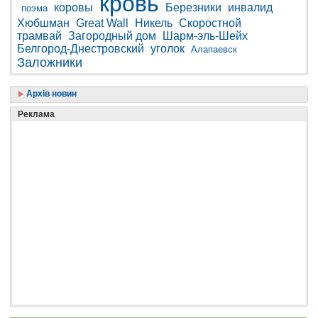
кровь
коровы
Березники
инвалид
поэма
Хюбшман
Great Wall
Никель
Скоростной
трамвай
Загородный дом
Шарм-эль-Шейх
Белгород-Днестровский
уголок
Алапаевск
Заложники
Архів новин
Реклама