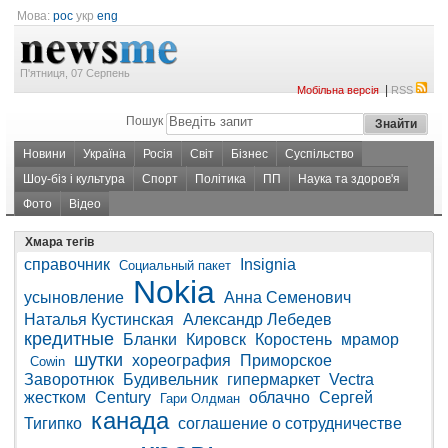
Мова:
рос
укр
eng
П'ятниця, 07 Серпень
|
Мобільна версія
RSS
Пошук
Новини
Україна
Росія
Світ
Бізнес
Суспільство
Шоу-біз і культура
Спорт
Політика
ПП
Наука та здоров'я
Фото
Відео
Хмара тегів
справочник
Insignia
Социальный пакет
Nokia
усыновление
Анна Семенович
Наталья Кустинская
Александр Лебедев
кредитные
Бланки
Кировск
Коростень
мрамор
шутки
хореография
Приморское
Cowin
Заворотнюк
Будивельник
гипермаркет
Vectra
жестком
Century
облачно
Сергей
Гари Олдман
канада
Тигипко
соглашение о сотрудничестве