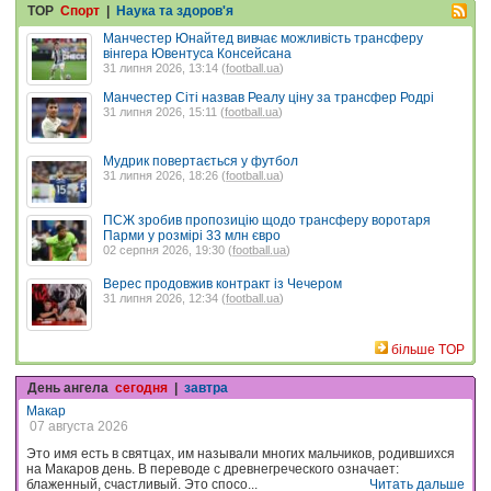
TOP
Спорт
|
Наука та здоров'я
Манчестер Юнайтед вивчає можливість трансферу
вінгера Ювентуса Консейсана
31 липня 2026, 13:14 (
football.ua
)
Манчестер Сіті назвав Реалу ціну за трансфер Родрі
31 липня 2026, 15:11 (
football.ua
)
Мудрик повертається у футбол
31 липня 2026, 18:26 (
football.ua
)
ПСЖ зробив пропозицію щодо трансферу воротаря
Парми у розмірі 33 млн євро
02 серпня 2026, 19:30 (
football.ua
)
Верес продовжив контракт із Чечером
31 липня 2026, 12:34 (
football.ua
)
більше TOP
День ангела
сегодня
|
завтра
Макар
07 августа 2026
Это имя есть в святцах, им называли многих мальчиков, родившихся
на Макаров день. В переводе с древнегреческого означает:
блаженный, счастливый. Это спосо...
Читать дальше