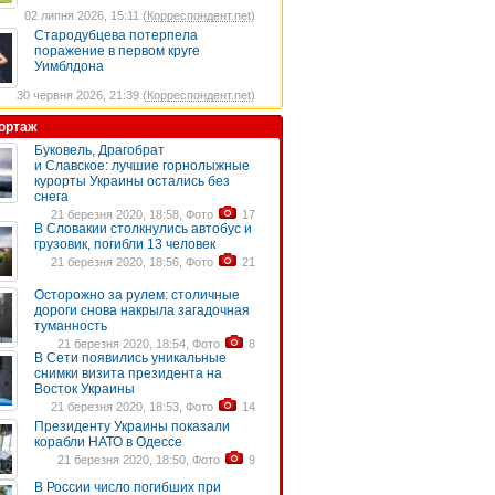
02 липня 2026, 15:11 (
Корреспондент.net
)
Стародубцева потерпела
поражение в первом круге
Уимблдона
30 червня 2026, 21:39 (
Корреспондент.net
)
ортаж
Буковель, Драгобрат
и Славское: лучшие горнолыжные
курорты Украины остались без
снега
21 березня 2020, 18:58, Фото
17
В Словакии столкнулись автобус и
грузовик, погибли 13 человек
21 березня 2020, 18:56, Фото
21
Осторожно за рулем: столичные
дороги снова накрыла загадочная
туманность
21 березня 2020, 18:54, Фото
8
В Сети появились уникальные
снимки визита президента на
Восток Украины
21 березня 2020, 18:53, Фото
14
Президенту Украины показали
корабли НАТО в Одессе
21 березня 2020, 18:50, Фото
9
В России число погибших при