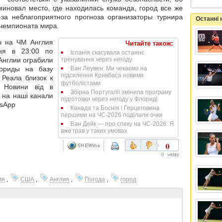
иновал место, где находилась команда, город все же
за неблагоприятного прогноза организаторы турнира
Останні
чемпионата мира.
ч на ЧМ Англия
Читайте також:
ня в 23:00 по
Іспанія скасувала останнє
Англии ограбили
тренування через негоду
ориды на базу
Ван Леувен: Ми чекаємо на
підсилення Кривбаса новими
 Реала близок к
футболістами
 Новини від в
Збірна Португалії змінила програму
 на наші канали
підготовки через негоду у Флориді
tsApp
Канада та Боснія і Герцеговина
першими на ЧС-2026 поділили очки
Ван Дейк — про спеку на ЧС-2026: Я
вже грав у таких умовах
0
0
мя
,
США
,
Англия
,
Погода
,
город