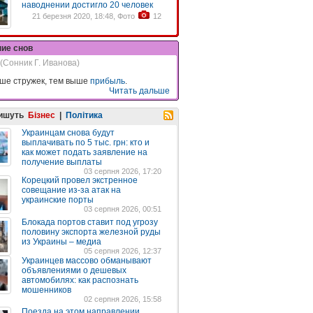
наводнении достигло 20 человек
21 березня 2020, 18:48, Фото
12
ние снов
(Сонник Г. Иванова)
ше стружек, тем выше
прибыль
.
Читать дальше
пишуть
Бізнес
|
Політика
Украинцам снова будут
выплачивать по 5 тыс. грн: кто и
как может подать заявление на
получение выплаты
03 серпня 2026, 17:20
Корецкий провел экстренное
совещание из-за атак на
украинские порты
03 серпня 2026, 00:51
Блокада портов ставит под угрозу
половину экспорта железной руды
из Украины – медиа
05 серпня 2026, 12:37
Украинцев массово обманывают
объявлениями о дешевых
автомобилях: как распознать
мошенников
02 серпня 2026, 15:58
Поезда на этом направлении