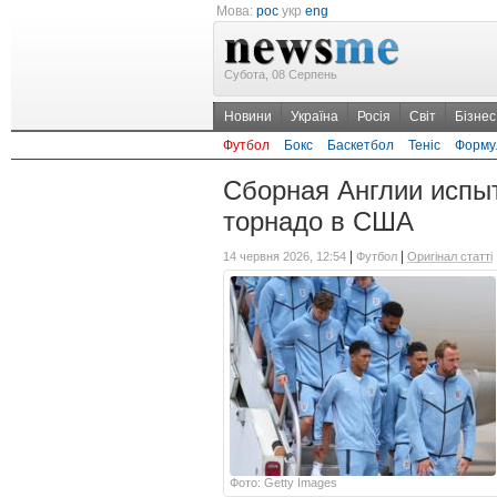
Мова:
рос
укр
eng
Субота, 08 Серпень
Новини
Україна
Росія
Світ
Бізнес
Футбол
Бокс
Баскетбол
Теніс
Форму
Сборная Англии испыт
торнадо в США
|
|
14 червня 2026, 12:54
Футбол
Оригінал статті
Фото: Getty Images