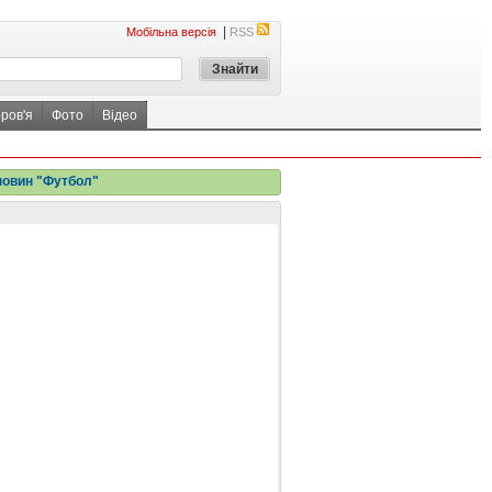
|
Мобільна версія
RSS
ров'я
Фото
Відео
новин "Футбол"