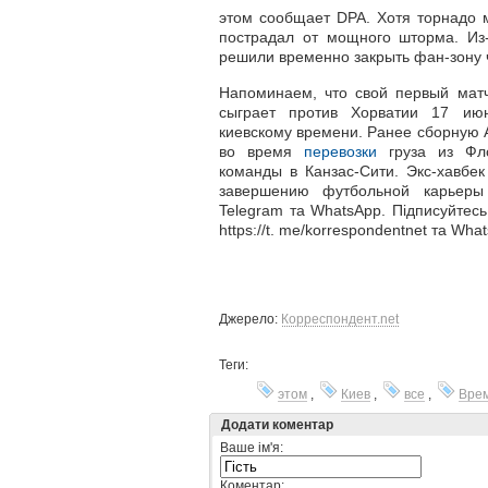
этом сообщает DPA. Хотя торнадо м
пострадал от мощного шторма. Из-
решили временно закрыть фан-зону 
Напоминаем, что свой первый мат
сыграет против Хорватии 17 ию
киевскому времени. Ранее сборную 
во время
перевозки
груза из Фл
команды в Канзас-Сити. Экс-хавбек
завершению футбольной карьеры
Telegram та WhatsApp. Підписуйтесь
https://t. me/korrespondentnet та Wha
Джерело:
Корреспондент.net
Теги:
этом
,
Киев
,
все
,
Вре
Додати коментар
Ваше ім'я:
Коментар: