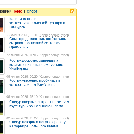
 новини
Теніс
|
Спорт
Калинина стала
четвертьфиналисткой турнира в
Гамбурге
22 липня 2026, 15:11 (
Корреспондент.net
)
Семь представительниц Украины
сыграют в основной сетке US
Open-2026
22 липня 2026, 10:05 (
Корреспондент.net
)
Костюк досрочно завершила
выступления в парном турнире
Уимблдона
06 липня 2026, 20:29 (
Корреспондент.net
)
Костюк уверенно пробилась в
четвертьфинал Уимблдона
06 липня 2026, 15:10 (
Корреспондент.net
)
Снигур впервые сыграет в третьем
круге турнира Большого шлема
02 липня 2026, 15:27 (
Корреспондент.net
)
Снигур покорила новую вершину
на турнире Большого шлема