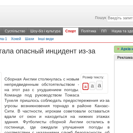
Пошук
Суспільство
Шоу-біз і культура
Спорт
Політика
ПП
Наука та здо
ла-1
Хокей
Шахи
Інші види
ала опасный инцидент из-за
Архів 
Реклама
Розмір тексту:
Сборная Англии столкнулась с новым
непредвиденным обстоятельством -
на этот раз с ухудшением погоды.
Команде под руководством Томаса
Тухеля пришлось соблюдать предостережения из-за
угрозы возникновения торнадо в районе Канзас-
Сити. В частности, игрокам советовали оставаться
вдали от окон и находиться на нижних этажах
здания. Футболисты сборной Англии остались в
гостинице, где ожидали улучшения погоды в
соответствии с указаниями служб безопасности, об