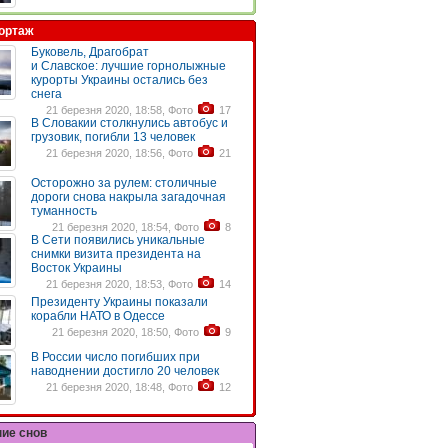
ортаж
Буковель, Драгобрат
и Славское: лучшие горнолыжные
курорты Украины остались без
снега
21 березня 2020, 18:58, Фото
17
В Словакии столкнулись автобус и
грузовик, погибли 13 человек
21 березня 2020, 18:56, Фото
21
Осторожно за рулем: столичные
дороги снова накрыла загадочная
туманность
21 березня 2020, 18:54, Фото
8
В Сети появились уникальные
снимки визита президента на
Восток Украины
21 березня 2020, 18:53, Фото
14
Президенту Украины показали
корабли НАТО в Одессе
21 березня 2020, 18:50, Фото
9
В России число погибших при
наводнении достигло 20 человек
21 березня 2020, 18:48, Фото
12
ние снов