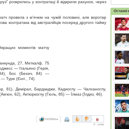
уз" розкрились у контратаці й відкрили рахунок, через
Останні
атч провела з м'ячем на чужій половині, але воротар
гова контратака від австралійців посеред другого тайму
айкращих моментів матчу
анкунда, 27, Меткалф, 75
рджесс — Італьяно (Герія,
 84), Бос (Бехич, 84) —
— Туре (Єнгі , 74).
, 81), Демірал, Бардакджи, Кадиоглу — Чалханоглу,
кгюн, 62), Актюркоглу (Гюль, 85) — Їлмаз (Їлдиз, 46).
0
0