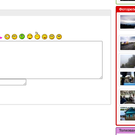
Фотореп
Толкова