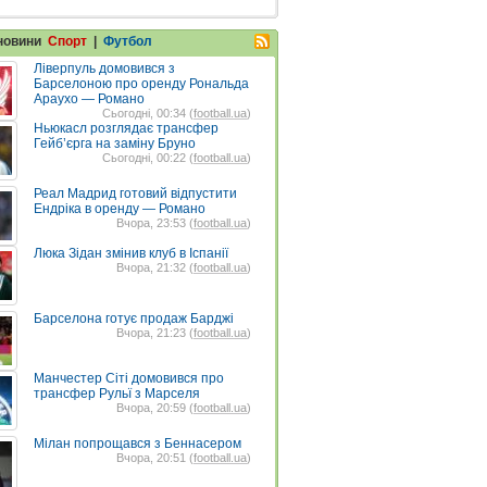
 новини
Спорт
|
Футбол
Ліверпуль домовився з
Барселоною про оренду Рональда
Араухо — Романо
Сьогодні, 00:34 (
football.ua
)
Ньюкасл розглядає трансфер
Гейб’єрга на заміну Бруно
Сьогодні, 00:22 (
football.ua
)
Реал Мадрид готовий відпустити
Ендріка в оренду — Романо
Вчора, 23:53 (
football.ua
)
Люка Зідан змінив клуб в Іспанії
Вчора, 21:32 (
football.ua
)
Барселона готує продаж Барджі
Вчора, 21:23 (
football.ua
)
Манчестер Сіті домовився про
трансфер Рульї з Марселя
Вчора, 20:59 (
football.ua
)
Мілан попрощався з Беннасером
Вчора, 20:51 (
football.ua
)