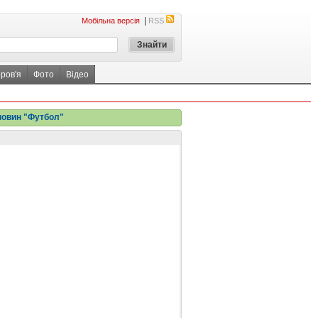
|
Мобільна версія
RSS
ров'я
Фото
Відео
новин "Футбол"