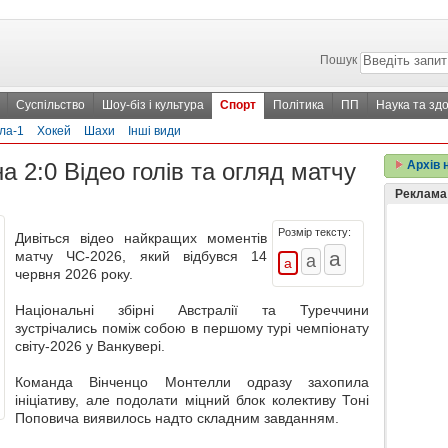
Пошук
Суспільство
Шоу-біз і культура
Спорт
Політика
ПП
Наука та здо
ла-1
Хокей
Шахи
Інші види
 2:0 Відео голів та огляд матчу
Архів 
Реклама
Розмір тексту:
Дивіться відео найкращих моментів
матчу ЧС-2026, який відбувся 14
червня 2026 року.
Національні збірні Австралії та Туреччини
зустрічались поміж собою в першому турі чемпіонату
світу-2026 у Ванкувері.
Команда Вінченцо Монтелли одразу захопила
ініціативу, але подолати міцний блок колективу Тоні
Поповича виявилось надто складним завданням.