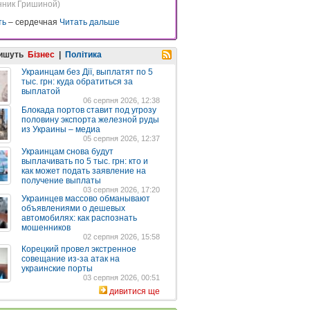
нник Гришиной)
ть
– сердечная
Читать дальше
пишуть
Бізнес
|
Політика
Украинцам без Дії, выплатят по 5
тыс. грн: куда обратиться за
выплатой
06 серпня 2026, 12:38
Блокада портов ставит под угрозу
половину экспорта железной руды
из Украины – медиа
05 серпня 2026, 12:37
Украинцам снова будут
выплачивать по 5 тыс. грн: кто и
как может подать заявление на
получение выплаты
03 серпня 2026, 17:20
Украинцев массово обманывают
объявлениями о дешевых
автомобилях: как распознать
мошенников
02 серпня 2026, 15:58
Корецкий провел экстренное
совещание из-за атак на
украинские порты
03 серпня 2026, 00:51
дивитися ще