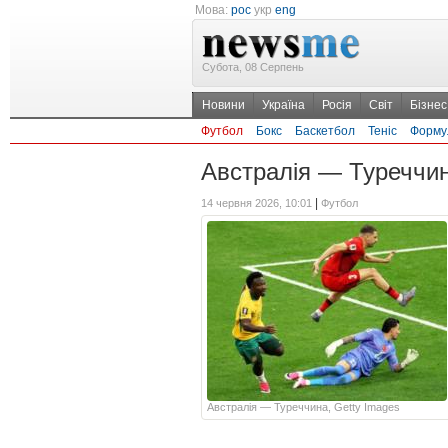
Мова:
рос
укр
eng
Субота, 08 Серпень
Новини
Україна
Росія
Світ
Бізнес
Футбол
Бокс
Баскетбол
Теніс
Форму
Австралія — Туреччина
|
14 червня 2026, 10:01
Футбол
Австралія — Туреччина, Getty Images