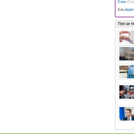
Елка
(Со
Ель
виде
Про це 