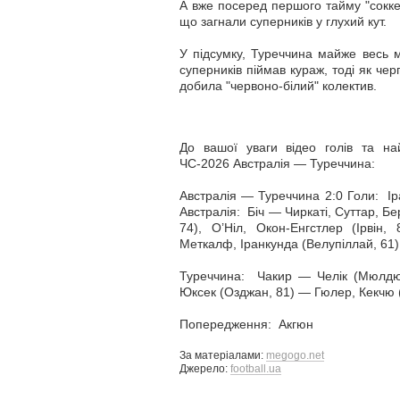
А вже посеред першого тайму "соккер
що загнали суперників у глухий кут.
У підсумку, Туреччина майже весь м
суперників піймав кураж, тоді як чер
добила "червоно-білий" колектив.
До вашої уваги відео голів та н
ЧС-2026 Австралія — Туреччина:
Австралія — Туреччина 2:0 Голи: Ір
Австралія: Біч — Чиркаті, Суттар, Бе
74), О’Ніл, Окон-Енгстлер (Ірвін,
Меткалф, Іранкунда (Велупіллай, 61) 
Туреччина: Чакир — Челік (Мюлдюр
Юксек (Озджан, 81) — Гюлер, Кекчю (А
Попередження: Акгюн
За матеріалами:
megogo.net
Джерело:
football.ua