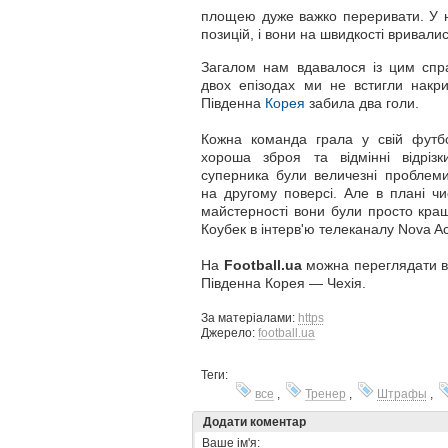
площею дуже важко переривати. У н
позицій, і вони на швидкості вривалис
Загалом нам вдавалося із цим спр
двох епізодах ми не встигли накри
Південна
Корея
забила два голи.
Кожна команда грала у свій футб
хороша зброя та відмінні відрізк
суперника були величезні проблем
на другому поверсі. Але в плані чи
майстерності вони були просто кра
Коубек в інтерв'ю телеканалу Nova Ac
На
Football.ua
можна переглядати в
Південна Корея — Чехія.
За матеріалами:
https
Джерело:
football.ua
Теги:
все
,
Тренер
,
Штрафы
,
Додати коментар
Ваше ім'я: