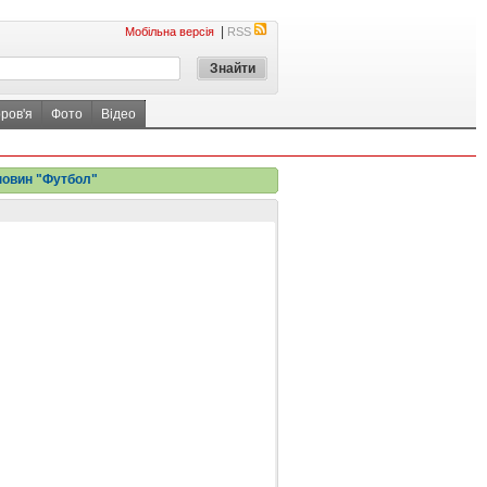
|
Мобільна версія
RSS
ров'я
Фото
Відео
новин "Футбол"