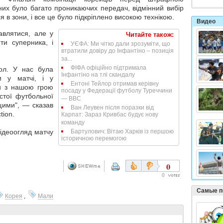
их було багато проникаючих передач, відмінний вибір
я в зони, і все це було підкріплено високою технікою.
Видео
авлятися, але у
Читайте також:
ти суперника, і
УЄФА: Ми чітко дали зрозуміти, що
втратили довіру до Інфантіно – позиція
за...
ФІФА офіційно підтримала
ол. У нас була
Інфантіно на тлі скандалу
и у матчі, і у
Ентоні Тейлор отримав керівну
и з нашою грою
посаду у Федерації футболу Туреччини
стої футбольної
— BBC
щими", — сказав
Ван Леувен після поразки від
tion.
Карпат: Зараз Кривбас будує нову
команду
ідеоогляд матчу
Бартулович: Вітаю Харків із першою
історичною перемогою
0
0
Самые п
Корея
,
Мали