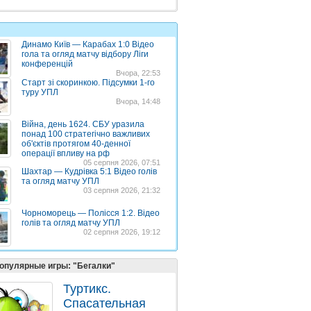
Динамо Київ — Карабах 1:0 Відео
гола та огляд матчу відбору Ліги
конференцій
Вчора, 22:53
Старт зі скоринкою. Підсумки 1-го
туру УПЛ
Вчора, 14:48
Війна, день 1624. СБУ уразила
понад 100 стратегічно важливих
об'єктів протягом 40-денної
операції впливу на рф
05 серпня 2026, 07:51
Шахтар — Кудрівка 5:1 Відео голів
та огляд матчу УПЛ
03 серпня 2026, 21:32
Чорноморець — Полісся 1:2. Відео
голів та огляд матчу УПЛ
02 серпня 2026, 19:12
опулярные игры: "Бегалки"
Туртикс.
Спасательная