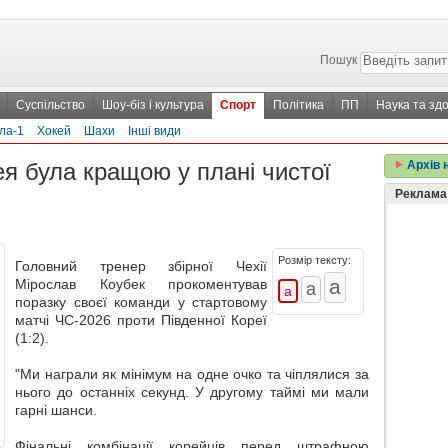
Пошук
Суспільство
Шоу-біз і культура
Спорт
Політика
ПП
Наука та здо
ла-1
Хокей
Шахи
Інші види
ея була кращою у плані чистої
Архів 
Реклама
Розмір тексту:
Головний тренер збірної Чехії
Мірослав Коубек прокоментував
поразку своєї команди у стартовому
матчі ЧС-2026 проти Південної Кореї
(1:2).
"Ми награли як мінімум на одне очко та чіплялися за
нього до останніх секунд. У другому таймі ми мали
гарні шанси.
Фінальні комбінації корейців перед штрафною