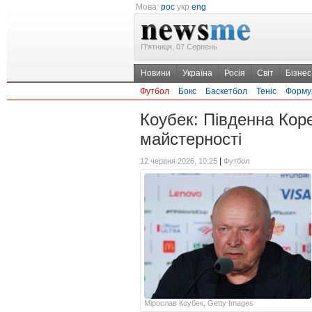
Мова:
рос
укр
eng
П'ятниця, 07 Серпень
Новини
Україна
Росія
Світ
Бізнес
Футбол
Бокс
Баскетбол
Теніс
Форму
Коубек: Південна Кор
майстерності
|
12 червня 2026, 10:25
Футбол
Мірослав Коубек, Getty Images