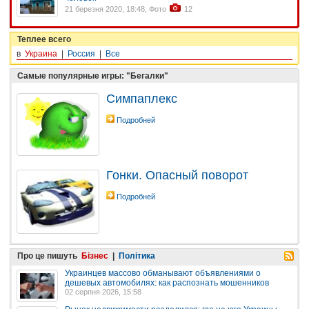
21 березня 2020, 18:48, Фото
12
Теплее всего
в
Украина
|
Россия
|
Все
Самые популярные игры: "Бегалки"
Симпаплекс
Подробней
Гонки. Опасный поворот
Подробней
Про це пишуть
Бізнес
|
Політика
Украинцев массово обманывают объявлениями о
дешевых автомобилях: как распознать мошенников
02 серпня 2026, 15:58