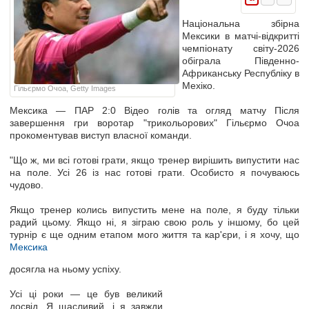
Національна збірна
Мексики в матчі-відкритті
чемпіонату світу-2026
обіграла Південно-
Африканську Республіку в
Мехіко.
Гільєрмо Очоа, Getty Images
Мексика — ПАР 2:0 Відео голів та огляд матчу Після
завершення гри воротар "трикольорових" Гільєрмо Очоа
прокоментував виступ власної команди.
"Що ж, ми всі готові грати, якщо тренер вирішить випустити нас
на поле. Усі 26 із нас готові грати. Особисто я почуваюсь
чудово.
Якщо тренер колись випустить мене на поле, я буду тільки
радий цьому. Якщо ні, я зіграю свою роль у іншому, бо цей
турнір є ще одним етапом мого життя та кар'єри, і я хочу, що
Мексика
досягла на ньому успіху.
Усі ці роки — це був великий
досвід. Я щасливий, і я завжди