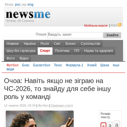
Мова:
рос
укр
eng
Четвер, 06 Серпень
|
Мобільна версія
RSS
Пошук
Новини
Україна
Росія
Світ
Бізнес
Суспільство
Шоу-біз і культура
Спорт
Політика
ПП
Наука та здоров'я
Фото
Відео
Футбол
Бокс
Баскетбол
Теніс
Формула-1
Хокей
Шахи
Інші
види
Очоа: Навіть якщо не зіграю на
ЧС-2026, то знайду для себе іншу
роль у команді
|
|
12 червня 2026, 04:34
Футбол
Оригінал статті
Розмір
тексту: