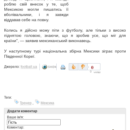
роблю свій внесок у те, щоб
Мексикою могли пишатись її
вболівальники, і я завжди
віддавав себе на повну.
Колись я дійсно можу піти з футболу, але тільки з високо
піднятою головою, знаючи, що я зробив усе, що міг для
країни", — заявив мексиканський виконавець.
У наступному турі національна збірна Мексики зіграє проти
Південної Кореї.
0
Джерело:
football.ua
0
Теги:
Тренер
,
Мексика
Додати коментар
Ваше ім'я:
Коментар: