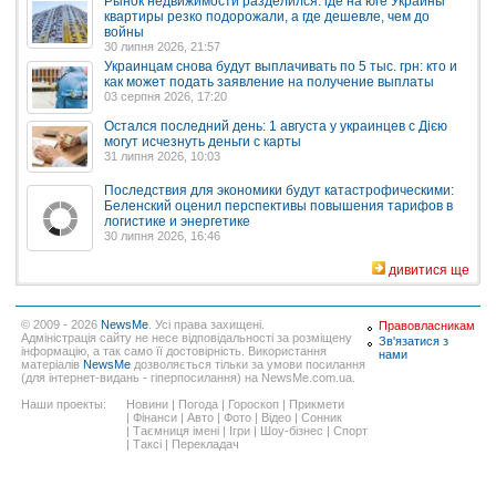
Рынок недвижимости разделился: где на юге Украины
квартиры резко подорожали, а где дешевле, чем до
войны
30 липня 2026, 21:57
Украинцам снова будут выплачивать по 5 тыс. грн: кто и
как может подать заявление на получение выплаты
03 серпня 2026, 17:20
Остался последний день: 1 августа у украинцев с Дією
могут исчезнуть деньги с карты
31 липня 2026, 10:03
Последствия для экономики будут катастрофическими:
Беленский оценил перспективы повышения тарифов в
логистике и энергетике
30 липня 2026, 16:46
дивитися ще
© 2009 - 2026
NewsMe
. Усі права захищені.
Правовласникам
Адміністрація сайту не несе відповідальності за розміщену
Зв'язатися з
інформацію, а так само її достовірність. Використання
нами
матеріалів
NewsMe
дозволяється тільки за умови посилання
(для інтернет-видань - гіперпосилання) на NewsMe.com.ua.
Наши проекты:
Новини
|
Погода
|
Гороскоп
|
Прикмети
|
Фінанси
|
Авто
|
Фото
|
Відео
|
Сонник
|
Таємниця імені
|
Ігри
|
Шоу-бізнес
|
Спорт
|
Таксі
|
Перекладач