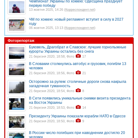
Чемпионат Украины по хоккею: Одесщина празднует
первую победу
13 жовтня 2025, 14:26 (
Корреспондент.net
)
ЧМ по хоккею: новый регламент вступит в силу в 2027
году
06 жовтня 2025, 13:13 (
Корреспондент.net
)
Фоторепортаж
Буковель, Драгобрат и Славское: лучшие горнолыжные
курорты Украины остались без снега
21 березня 2020, 18:58, Фото
17
В Словакии столкнулись автобус и грузовик, погибли 13
человек
21 березня 2020, 18:56, Фото
21
Осторожно за рулем: столичные дороги снова накрыла
загадочная туманность
21 березня 2020, 18:54, Фото
8
В Сети появились уникальные снимки визита президента
на Восток Украины
21 березня 2020, 18:53, Фото
14
Президенту Украины показали корабли НАТО в Одессе
21 березня 2020, 18:50, Фото
9
В России число погибших при наводнении достигло 20
человек