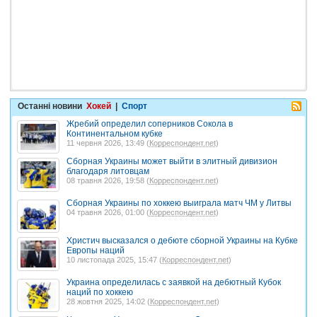
Останні новини
Хокей
|
Спорт
Жребий определил соперников Сокола в
Континентальном кубке
11 червня 2026, 13:49 (
Корреспондент.net
)
Сборная Украины может выйти в элитный дивизион
благодаря литовцам
08 травня 2026, 19:58 (
Корреспондент.net
)
Сборная Украины по хоккею выиграла матч ЧМ у Литвы
04 травня 2026, 01:00 (
Корреспондент.net
)
Христич высказался о дебюте сборной Украины на Кубке
Европы наций
10 листопада 2025, 15:47 (
Корреспондент.net
)
Украина определилась с заявкой на дебютный Кубок
наций по хоккею
28 жовтня 2025, 14:02 (
Корреспондент.net
)