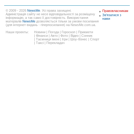
© 2009 - 2026
NewsMe
. Усі права захищені.
Правовласникам
Адміністрація сайту не несе відповідальності за розміщену
Зв'язатися з
інформацію, а так само її достовірність. Використання
нами
матеріалів
NewsMe
дозволяється тільки за умови посилання
(для інтернет-видань - гіперпосилання) на NewsMe.com.ua.
Наши проекты:
Новини
|
Погода
|
Гороскоп
|
Прикмети
|
Фінанси
|
Авто
|
Фото
|
Відео
|
Сонник
|
Таємниця імені
|
Ігри
|
Шоу-бізнес
|
Спорт
|
Таксі
|
Перекладач