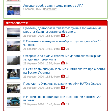
Арсенал зробив запит щодо вінгера з АПЛ
Сьогодні, 15:58 (
football.ua
)
Фоторепортаж
Буковель, Драгобрат и Славское: лучшие горнолыжные
курорты Украины остались без снега
21 березня 2020, 18:58, Фото
17
В Словакии столкнулись автобус и грузовик, погибли 13
человек
21 березня 2020, 18:56, Фото
21
Осторожно за рулем: столичные дороги снова накрыла
загадочная туманность
21 березня 2020, 18:54, Фото
8
В Сети появились уникальные снимки визита президента
на Восток Украины
21 березня 2020, 18:53, Фото
14
Президенту Украины показали корабли НАТО в Одессе
21 березня 2020, 18:50, Фото
9
В России число погибших при наводнении достигло 20
человек
21 березня 2020, 18:48, Фото
12