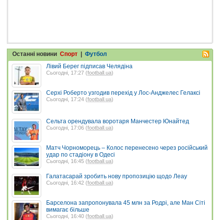
Останні новини
Спорт
|
Футбол
Лівий Берег підписав Челядіна
Сьогодні, 17:27 (
football.ua
)
Серхі Роберто узгодив перехід у Лос-Анджелес Гелаксі
Сьогодні, 17:24 (
football.ua
)
Сельта орендувала воротаря Манчестер Юнайтед
Сьогодні, 17:06 (
football.ua
)
Матч Чорноморець – Колос перенесено через російський
удар по стадіону в Одесі
Сьогодні, 16:45 (
football.ua
)
Галатасарай зробить нову пропозицію щодо Леау
Сьогодні, 16:42 (
football.ua
)
Барселона запропонувала 45 млн за Родрі, але Ман Сіті
вимагає більше
Сьогодні, 16:40 (
football.ua
)