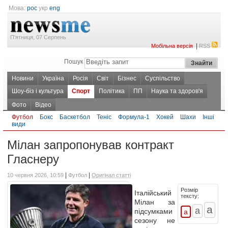
Мова:
рос
укр
eng
П'ятниця, 07 Серпень
|
Мобільна версія
RSS
Пошук
Новини
Україна
Росія
Світ
Бізнес
Суспільство
Шоу-біз і культура
Спорт
Політика
ПП
Наука та здоров'я
Фото
Відео
Футбол
Бокс
Баскетбол
Теніс
Формула-1
Хокей
Шахи
Інші
види
Мілан запропонував контракт
Гласнеру
|
|
10 червня 2026, 10:59
Футбол
Оригінал статті
Розмір
Італійський
тексту:
Мілан за
підсумками
сезону не