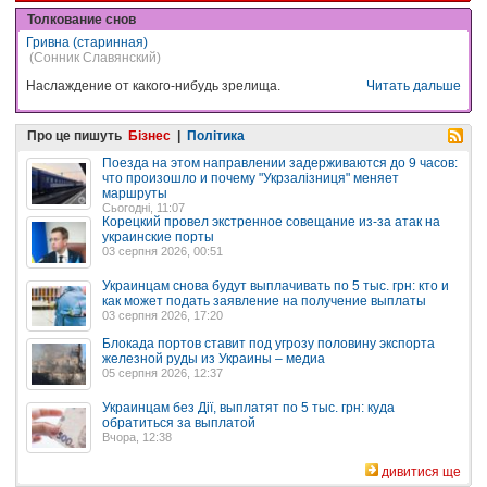
Толкование снов
Гривна (старинная)
(Сонник Славянский)
Наслаждение от какого-нибудь зрелища.
Читать дальше
Про це пишуть
Бізнес
|
Політика
Поезда на этом направлении задерживаются до 9 часов:
что произошло и почему "Укрзалізниця" меняет
маршруты
Сьогодні, 11:07
Корецкий провел экстренное совещание из-за атак на
украинские порты
03 серпня 2026, 00:51
Украинцам снова будут выплачивать по 5 тыс. грн: кто и
как может подать заявление на получение выплаты
03 серпня 2026, 17:20
Блокада портов ставит под угрозу половину экспорта
железной руды из Украины – медиа
05 серпня 2026, 12:37
Украинцам без Дії, выплатят по 5 тыс. грн: куда
обратиться за выплатой
Вчора, 12:38
дивитися ще