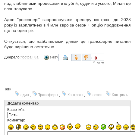
над глибинними процесами в клубі й, судячи з усього, Мілан це
влаштовувало.
Адже "россонері" запропонували тренеру контракт до 2028
року із зарплатнею в 4 млн євро за сезон + опцію продовження
ще на один рік.
Очікується, що найближчими днями це трансферне питання
буде вирішено остаточно.
0
Джерело:
football.ua
0
Теги:
один
,
Трансферы
,
Контракт
,
сезон
,
Контроль
Додати коментар
Ваше ім'я:
Коментар: