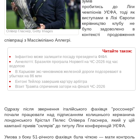
зумів
пробитись до Ліги
чемпіонів УЄФА, тоді як
виступами в Лізі Європи
керівництво клубу не
було задоволено в
Олівер Гласнер, Getty Images
контексті продовження
співпраці з Массіміліано Аллегрі.
Читайте також:
Інфантіно може залишити посаду президента ФІФА
Анчелотті: Бразилія програла Норвегії на ЧС-2026 під час
водопою
В Харькове экс-чиновников железной дороги подозревают в
убытках на 86 млн
Ентоні Тейлор завершив кар’єру арбітра
Візит Трампа спричинив затори на фіналі ЧС-2026
Одразу після звернення італійського фахівця "россонері"
почали працювати над підписанням колишнього керманича
лондонського Крістал Пелес Олівера Гласнера, який у цій
кампанії привів "склярів" до титулу Ліги конференцій УЄФА.
Умова з боку 51-річного фахівця була чіткою — мати контроль