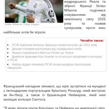
мадридського Реала та
збірної Франції Кіліан
Мбаппе поділився
очікуваннями від
чемпіонату світу 2026
року та назвав
Кіліан Мбаппе, Getty Images
суперників, проти яких
найбільше хотів би зіграти.
Читайте також:
ПСЖ підписав Акліуша: француз уклав контракт до 2031 року
Дешам отримав пропозицію від саудівського клубу
Лакруа перейшов із Крістал Пелес до Челси
Дембеле відмовив Аль-Хілялю та готується продовжити контракт
із ПСЖ
Акліуш віддає перевагу ПСЖ попри щедрішу пропозицію
Ліверпуля
Французький нападник зізнався, що мріє зустрітися на мундіалі
з легендарним португальцем Кріштіану Роналду, який виступає
за Ан-Наср, а також із бразильцем Неймаром, який нині
захищає кольори Сантоса.
"Я мрію зіграти проти Кріштіану та Неймара на чемпіонаті світу.