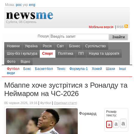
Мова:
рос
укр
eng
Субота, 08 Серпень
|
Мобільна версія
RSS
Пошук
Новини
Україна
Росія
Світ
Бізнес
Суспільство
Шоу-біз і культура
Спорт
Політика
ПП
Наука та здоров'я
Фото
Відео
Футбол
Бокс
Баскетбол
Теніс
Формула-1
Хокей
Шахи
Інші
види
Мбаппе хоче зустрітися з Роналду та
Неймаром на ЧС-2026
|
|
06 червня 2026, 19:16
Футбол
Оригінал статті
Розмір
Форвард
тексту: