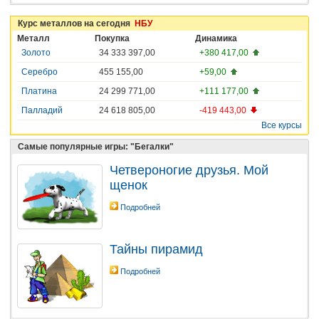
Курс металлов на сегодня
НБУ
Металл
Покупка
Динамика
Золото
34 333 397,00
+380 417,00
Серебро
455 155,00
+59,00
Платина
24 299 771,00
+111 177,00
Палладий
24 618 805,00
-419 443,00
Все курсы
Самые популярные игры: "Бегалки"
Четвероногие друзья. Мой
щенок
Подробней
Тайны пирамид
Подробней