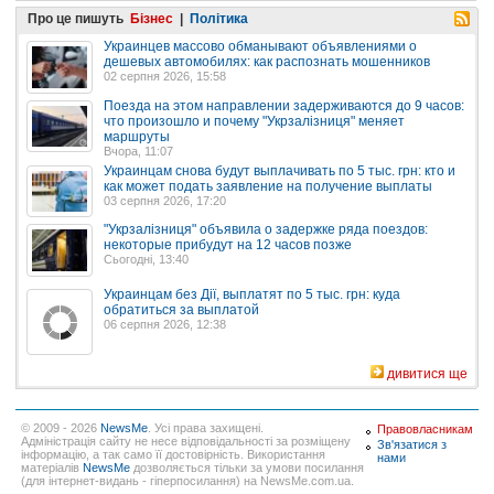
Про це пишуть
Бізнес
|
Політика
Украинцев массово обманывают объявлениями о
дешевых автомобилях: как распознать мошенников
02 серпня 2026, 15:58
Поезда на этом направлении задерживаются до 9 часов:
что произошло и почему "Укрзалізниця" меняет
маршруты
Вчора, 11:07
Украинцам снова будут выплачивать по 5 тыс. грн: кто и
как может подать заявление на получение выплаты
03 серпня 2026, 17:20
"Укрзалізниця" объявила о задержке ряда поездов:
некоторые прибудут на 12 часов позже
Сьогодні, 13:40
Украинцам без Дії, выплатят по 5 тыс. грн: куда
обратиться за выплатой
06 серпня 2026, 12:38
дивитися ще
© 2009 - 2026
NewsMe
. Усі права захищені.
Правовласникам
Адміністрація сайту не несе відповідальності за розміщену
Зв'язатися з
інформацію, а так само її достовірність. Використання
нами
матеріалів
NewsMe
дозволяється тільки за умови посилання
(для інтернет-видань - гіперпосилання) на NewsMe.com.ua.