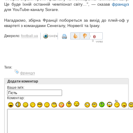
Це буде їхній останній чемпіонат світу…", — сказав
француз
для YouTube-каналу Sorare.
Нагадаємо, збірна Франції побореться за вихід до плей-оф у
квартеті з командами Сенегалу, Норвегії та Іраку.
0
Джерело:
football.ua
0
Теги:
француз
Додати коментар
Ваше ім'я:
Коментар: