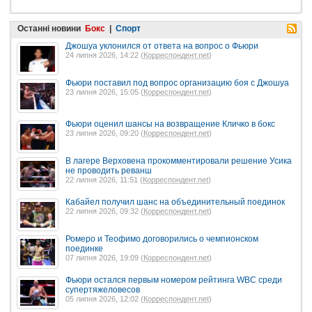
Останні новини
Бокс
|
Спорт
Джошуа уклонился от ответа на вопрос о Фьюри
24 липня 2026, 14:22 (
Корреспондент.net
)
Фьюри поставил под вопрос организацию боя с Джошуа
23 липня 2026, 15:05 (
Корреспондент.net
)
Фьюри оценил шансы на возвращение Кличко в бокс
23 липня 2026, 09:20 (
Корреспондент.net
)
В лагере Верховена прокомментировали решение Усика
не проводить реванш
22 липня 2026, 11:51 (
Корреспондент.net
)
Кабайел получил шанс на объединительный поединок
22 липня 2026, 09:32 (
Корреспондент.net
)
Ромеро и Теофимо договорились о чемпионском
поединке
07 липня 2026, 19:09 (
Корреспондент.net
)
Фьюри остался первым номером рейтинга WBC среди
супертяжеловесов
05 липня 2026, 12:02 (
Корреспондент.net
)