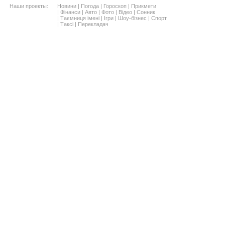
Наши проекты:
Новини
|
Погода
|
Гороскоп
|
Прикмети
|
Фінанси
|
Авто
|
Фото
|
Відео
|
Сонник
|
Таємниця імені
|
Ігри
|
Шоу-бізнес
|
Спорт
|
Таксі
|
Перекладач