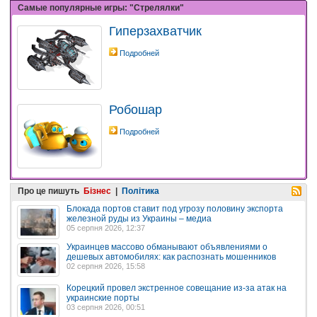
Самые популярные игры: "Стрелялки"
Гиперзахватчик
Подробней
Робошар
Подробней
Про це пишуть
Бізнес
|
Політика
Блокада портов ставит под угрозу половину экспорта
железной руды из Украины – медиа
05 серпня 2026, 12:37
Украинцев массово обманывают объявлениями о
дешевых автомобилях: как распознать мошенников
02 серпня 2026, 15:58
Корецкий провел экстренное совещание из-за атак на
украинские порты
03 серпня 2026, 00:51