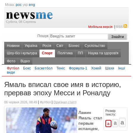
Мова:
рос
укр
eng
Субота, 08 Серпень
|
Мобільна версія
RSS
Пошук
Новини
Україна
Росія
Світ
Бізнес
Суспільство
Шоу-біз і культура
Спорт
Політика
ПП
Наука та здоров'я
Фото
Відео
Футбол
Бокс
Баскетбол
Теніс
Формула-1
Хокей
Шахи
Інші
види
Ямаль вписал свое имя в историю,
прервав эпоху Месси и Роналду
|
|
06 червня 2026, 08:49
Футбол
Оригінал статті
Розмір
Ламин
тексту:
Ямаль стал
первым
испанцем,