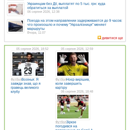
Украинцам без Дії, выплатят по 5 тыс. грн: куда
обратиться за выплатой
06 серпня 2026, 12:38
Поезда на этом направлении задерживаются до 9 часов:
что произошло и почему "Укрзалізниця" меняет
маршруты
Вчора, 11:07
дивитися ще
05 серпня 2026, 18:52
05 серпня 2026, 12:59
Футбол
Возінья: Я
Футбол
Ноєр вирішив,
завжди знав, що я
коли завершить
гравець великого
кар'єру
клубу
06 серпня 2026, 18:48
Футбол
Зіркзе
погодився на