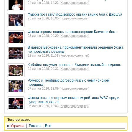
24 липня 2026, 14:22 (
Корреспондент.net
)
Фьюри поставил под вопрос организацию боя с Джошуа
23 липня 2026, 15:05 (
Корреспондент.net
)
Фьюри оценил шансы на возвращение Кличко в бокс
23 липня 2026, 09:20 (
Корреспондент.net
)
В лагере Верховена прокомментировали решение Усика
не проводить реванш
22 липня 2026, 11:51 (
Корреспондент.net
)
Кабайел получил шанс на объединительный поединок
22 липня 2026, 09:32 (
Корреспондент.net
)
Ромеро и Теофимо договорились о чемпионском
поединке
07 липня 2026, 19:09 (
Корреспондент.net
)
Фьюри остался первым номером рейтинга WBC среди
супертяжеловесов
05 липня 2026, 12:02 (
Корреспондент.net
)
Теплее всего
в
Украина
|
Россия
|
Все