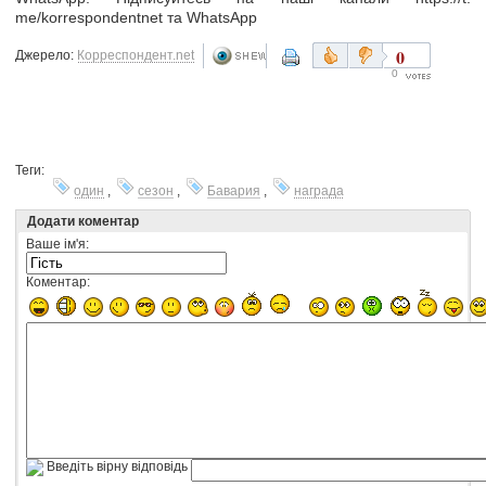
me/korrespondentnet та WhatsApp
0
Джерело:
Корреспондент.net
0
Теги:
один
,
сезон
,
Бавария
,
награда
Додати коментар
Ваше ім'я:
Коментар:
Введіть вірну відповідь