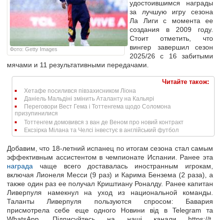
удостоившимся награды
за лучшую игру сезона
Ла Лиги с момента ее
создания в 2009 году.
Стоит отметить, что
вингер завершил сезон
Фото: Getty Images
2025/26 с 16 забитыми
мячами и 11 результативными передачами.
Читайте також:
Хетафе посилився півзахисником Ліона
Даніель Мальдіні змінить Аталанту на Кальярі
Переговори Вест Гема і Тоттенгема щодо Соломона
призупинилися
Тоттенгем домовився з ван де Веном про новий контракт
Ексзірка Мілана та Челсі інвестує в англійський футбол
Добавим, что 18-летний испанец по итогам сезона стал самым
эффективным ассистентом в чемпионате Испании. Ранее эта
награда
чаще всего доставалась иностранным игрокам,
включая Лионеля Месси (9 раз) и Карима Бензема (2 раза), а
также один раз ее получал Криштиану Роналду. Ранее капитан
Ливерпуля намекнул на уход из национальной команды.
Таланты Ливерпуля пользуются спросом: Бавария
присмотрела себе еще одного Новини від в Telegram та
WhatsApp. Підписуйтесь на наші канали https://t.