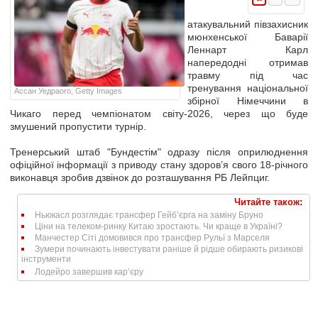
атакувальний півзахисник
мюнхенської Баварії
Леннарт Карл
напередодні отримав
травму під час
тренування національної
Ассан Уедраого, Getty Images
збірної Німеччини в
Чикаго перед чемпіонатом світу-2026, через що буде
змушений пропустити турнір.
Тренерський штаб "Бундестім" одразу після оприлюднення
офіційної інформації з приводу стану здоров’я свого 18-річного
виконавця зробив дзвінок до розташування РБ Лейпциг.
Читайте також:
Ньюкасл розглядає трансфер Гейб’єрга на заміну Бруно
Ціни на телеком-ринку Китаю зростають. Чи краще в Україні?
Манчестер Сіті домовився про трансфер Рульї з Марселя
Зумери починають інвестувати раніше й рідше обирають ризикові
інструменти
Лодейро завершив кар’єру