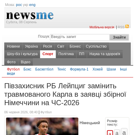
Мова:
рос
укр
eng
Субота, 08 Серпень
|
Мобільна версія
RSS
Пошук
Новини
Україна
Росія
Світ
Бізнес
Суспільство
Шоу-біз і культура
Спорт
Політика
ПП
Наука та здоров'я
Фото
Відео
Футбол
Бокс
Баскетбол
Теніс
Формула-1
Хокей
Шахи
Інші
види
Півзахисник РБ Лейпциг замінить
травмованого Карла в заявці збірної
Німеччини на ЧС-2026
|
06 червня 2026, 08:40
Футбол
Розмір
Німецький
тексту: