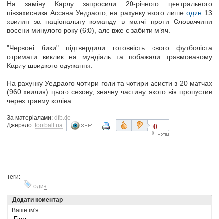
На заміну Карлу запросили 20-річного центрального
півзахисника Ассана Уедраого, на рахунку якого лише
один
13
хвилин за національну команду в матчі проти Словаччини
восени минулого року (6:0), але вже є забити м’яч.
"Червоні бики" підтвердили готовність свого футболіста
отримати виклик на мундіаль та побажали травмованому
Карлу швидкого одужання.
На рахунку Уедраого чотири голи та чотири асисти в 20 матчах
(960 хвилин) цього сезону, значну частину якого він пропустив
через травму коліна.
За матеріалами:
dfb.de
0
Джерело:
football.ua
0
Теги:
один
Додати коментар
Ваше ім'я: