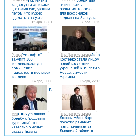
Общество
Гортензии
Общество
Время для
зацветут гигантскими
активности и
цветками следующим
развития: гороскоп
летом: что нужно
для всех знаков
сделать в августе
зодиака на 8 августа
Вчора, 12:51
Вчора, 11:40
Рынки
"Укрнафта"
Шоу-биз и культура
Лина
закупит 100
Костенко стала лицом
топливовозов для
новой коллекции
повышения
украшений к 35-летию
надежности поставок
Независимости
топлива
Украины
Вчора, 11:06
Вчора, 22:13
В
Мир
США усиливают
Шоу-биз и культура
Джесси Айзенберг
борьбу с "родовым
посетил раненых
туризмом": что
пограничников во
известно о новых
Львовской области
указах Трампа