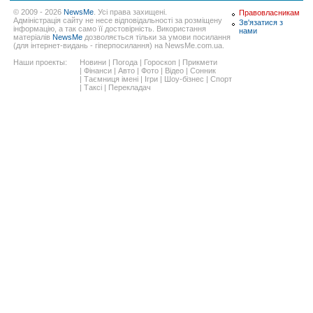
© 2009 - 2026
NewsMe
. Усі права захищені.
Правовласникам
Адміністрація сайту не несе відповідальності за розміщену
Зв'язатися з
інформацію, а так само її достовірність. Використання
нами
матеріалів
NewsMe
дозволяється тільки за умови посилання
(для інтернет-видань - гіперпосилання) на NewsMe.com.ua.
Наши проекты:
Новини
|
Погода
|
Гороскоп
|
Прикмети
|
Фінанси
|
Авто
|
Фото
|
Відео
|
Сонник
|
Таємниця імені
|
Ігри
|
Шоу-бізнес
|
Спорт
|
Таксі
|
Перекладач