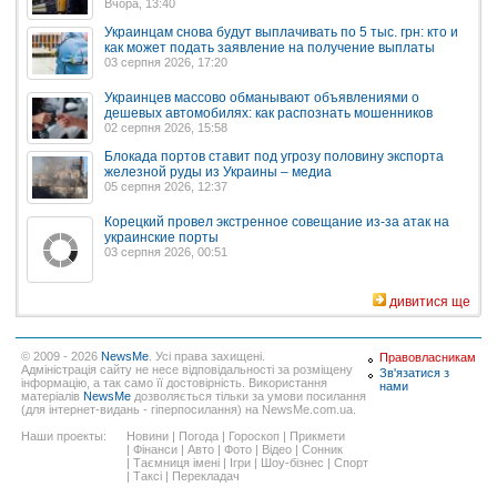
Вчора, 13:40
Украинцам снова будут выплачивать по 5 тыс. грн: кто и
как может подать заявление на получение выплаты
03 серпня 2026, 17:20
Украинцев массово обманывают объявлениями о
дешевых автомобилях: как распознать мошенников
02 серпня 2026, 15:58
Блокада портов ставит под угрозу половину экспорта
железной руды из Украины – медиа
05 серпня 2026, 12:37
Корецкий провел экстренное совещание из-за атак на
украинские порты
03 серпня 2026, 00:51
дивитися ще
© 2009 - 2026
NewsMe
. Усі права захищені.
Правовласникам
Адміністрація сайту не несе відповідальності за розміщену
Зв'язатися з
інформацію, а так само її достовірність. Використання
нами
матеріалів
NewsMe
дозволяється тільки за умови посилання
(для інтернет-видань - гіперпосилання) на NewsMe.com.ua.
Наши проекты:
Новини
|
Погода
|
Гороскоп
|
Прикмети
|
Фінанси
|
Авто
|
Фото
|
Відео
|
Сонник
|
Таємниця імені
|
Ігри
|
Шоу-бізнес
|
Спорт
|
Таксі
|
Перекладач