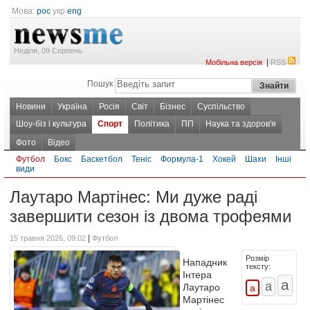
Мова:
рос
укр
eng
Неділя, 09 Серпень
|
Мобільна версія
RSS
Пошук
Новини
Україна
Росія
Світ
Бізнес
Суспільство
Шоу-біз і культура
Спорт
Політика
ПП
Наука та здоров'я
Фото
Відео
Футбол
Бокс
Баскетбол
Теніс
Формула-1
Хокей
Шахи
Інші
види
Лаутаро Мартінес: Ми дуже раді
завершити сезон із двома трофеями
|
15 травня 2026, 09:02
Футбол
Розмір
Нападник
тексту:
Інтера
Лаутаро
Мартінес