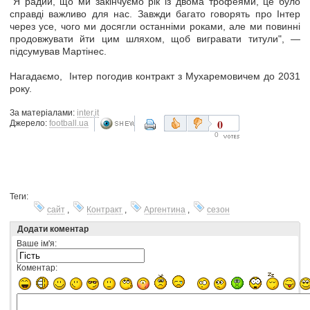
"Я радий, що ми закінчуємо рік із двома трофеями, це було
справді важливо для нас. Завжди багато говорять про Інтер
через усе, чого ми досягли останніми роками, але ми повинні
продовжувати йти цим шляхом, щоб вигравати титули", —
підсумував Мартінес.
Нагадаємо, Інтер погодив контракт з Мухаремовичем до 2031
року.
За матеріалами:
inter.it
0
Джерело:
football.ua
0
Теги:
сайт
,
Контракт
,
Аргентина
,
сезон
Додати коментар
Ваше ім'я:
Коментар: