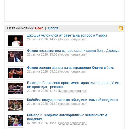
Останні новини
Бокс
|
Спорт
Джошуа уклонился от ответа на вопрос о Фьюри
24 липня 2026, 14:22 (
Корреспондент.net
)
Фьюри поставил под вопрос организацию боя с Джошуа
23 липня 2026, 15:05 (
Корреспондент.net
)
Фьюри оценил шансы на возвращение Кличко в бокс
23 липня 2026, 09:20 (
Корреспондент.net
)
В лагере Верховена прокомментировали решение Усика
не проводить реванш
22 липня 2026, 11:51 (
Корреспондент.net
)
Кабайел получил шанс на объединительный поединок
22 липня 2026, 09:32 (
Корреспондент.net
)
Ромеро и Теофимо договорились о чемпионском
поединке
07 липня 2026, 19:09 (
Корреспондент.net
)