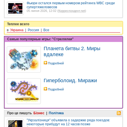
Фьюри остался первым номером рейтинга WBC среди
супертяжеловесов
05 липня 2026, 12:02 (
Корреспондент.net
)
Теплее всего
в
Украина
|
Россия
|
Все
Самые популярные игры: "Стрелялки"
Планета битвы 2. Миры
вдалеке
Подробней
Гиперболоид. Миражи
Подробней
Про це пишуть
Бізнес
|
Політика
"Укрзалізниця" объявила о задержке ряда поездов:
некоторые прибудут на 12 часов позже