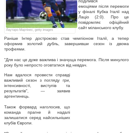
поділився
емоціями після перемоги
у фіналі Кубка Італії над
Лаціо (2:0). Про це
повідомляє офіційний
сайт міланського клубу.
Лаутаро Мартінес, getty images
Раніше Інтер достроково став чемпіоном Італії, а тепер
оформив золотий дубль, завершивши сезон із двома
трофеями.
"Для нас це дуже важлива і значуща перемога. Після минулого
року було непросто оговтатися від невдач.
Нам вдалося провести справді
важливий сезон з погляду гри,
інтенсивності, виступів та
результатів", — заявив
аргентинець.
Також форвард наголосив, що
команда прагне й надалі
залишатися серед найсильніших
клубів Європи.