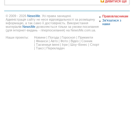
дивитися ще
© 2009 - 2026
NewsMe
. Усі права захищені.
Правовласникам
Адміністрація сайту не несе відповідальності за розміщену
Зв'язатися з
інформацію, а так само її достовірність. Використання
нами
матеріалів
NewsMe
дозволяється тільки за умови посилання
(для інтернет-видань - гіперпосилання) на NewsMe.com.ua.
Наши проекты:
Новини
|
Погода
|
Гороскоп
|
Прикмети
|
Фінанси
|
Авто
|
Фото
|
Відео
|
Сонник
|
Таємниця імені
|
Ігри
|
Шоу-бізнес
|
Спорт
|
Таксі
|
Перекладач