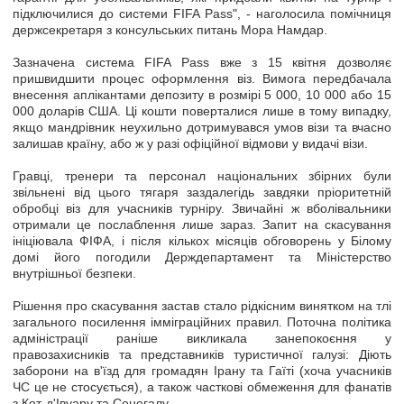
підключилися до системи FIFA Pass", - наголосила помічниця
держсекретаря з консульських питань Мора Намдар.
Зазначена система FIFA Pass вже з 15 квітня дозволяє
пришвидшити процес оформлення віз. Вимога передбачала
внесення аплікантами депозиту в розмірі 5 000, 10 000 або 15
000 доларів США. Ці кошти поверталися лише в тому випадку,
якщо мандрівник неухильно дотримувався умов візи та вчасно
залишав країну, або ж у разі офіційної відмови у видачі візи.
Гравці, тренери та персонал національних збірних були
звільнені від цього тягаря заздалегідь завдяки пріоритетній
обробці віз для учасників турніру. Звичайні ж вболівальники
отримали це послаблення лише зараз. Запит на скасування
ініціювала ФІФА, і після кількох місяців обговорень у Білому
домі його погодили Держдепартамент та Міністерство
внутрішньої безпеки.
Рішення про скасування застав стало рідкісним винятком на тлі
загального посилення імміграційних правил. Поточна політика
адміністрації раніше викликала занепокоєння у
правозахисників та представників туристичної галузі: Діють
заборони на в'їзд для громадян Ірану та Гаїті (хоча учасників
ЧС це не стосується), а також часткові обмеження для фанатів
з Кот-д'Івуару та Сенегалу.