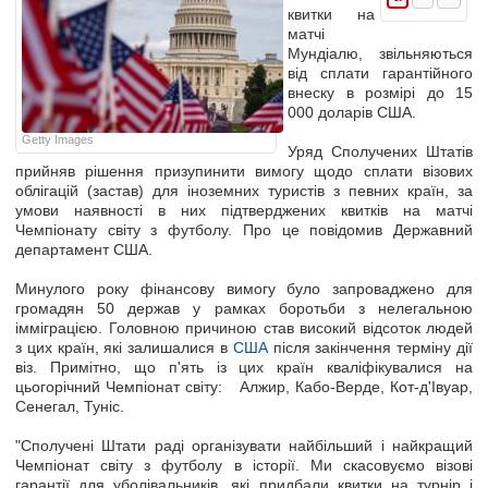
квитки на
матчі
Мундіалю, звільняються
від сплати гарантійного
внеску в розмірі до 15
000 доларів США.
Getty Images
Уряд Сполучених Штатів
прийняв рішення призупинити вимогу щодо сплати візових
облігацій (застав) для іноземних туристів з певних країн, за
умови наявності в них підтверджених квитків на матчі
Чемпіонату світу з футболу. Про це повідомив Державний
департамент США.
Минулого року фінансову вимогу було запроваджено для
громадян 50 держав у рамках боротьби з нелегальною
імміграцією. Головною причиною став високий відсоток людей
з цих країн, які залишалися в
США
після закінчення терміну дії
віз. Примітно, що п'ять із цих країн кваліфікувалися на
цьогорічний Чемпіонат світу: Алжир, Кабо-Верде, Кот-д'Івуар,
Сенегал, Туніс.
"Сполучені Штати раді організувати найбільший і найкращий
Чемпіонат світу з футболу в історії. Ми скасовуємо візові
гарантії для уболівальників, які придбали квитки на турнір і