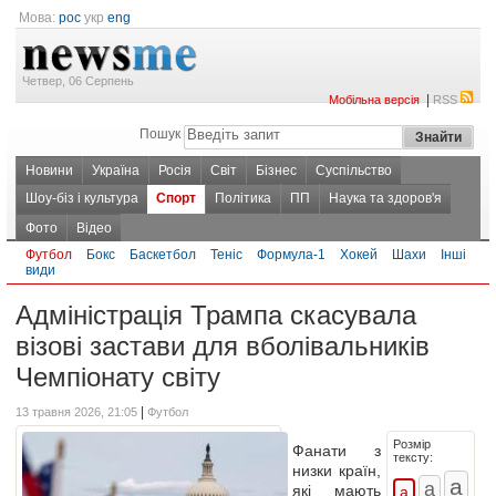
Мова:
рос
укр
eng
Четвер, 06 Серпень
|
Мобільна версія
RSS
Пошук
Новини
Україна
Росія
Світ
Бізнес
Суспільство
Шоу-біз і культура
Спорт
Політика
ПП
Наука та здоров'я
Фото
Відео
Футбол
Бокс
Баскетбол
Теніс
Формула-1
Хокей
Шахи
Інші
види
Адміністрація Трампа скасувала
візові застави для вболівальників
Чемпіонату світу
|
13 травня 2026, 21:05
Футбол
Розмір
Фанати з
тексту:
низки країн,
які мають