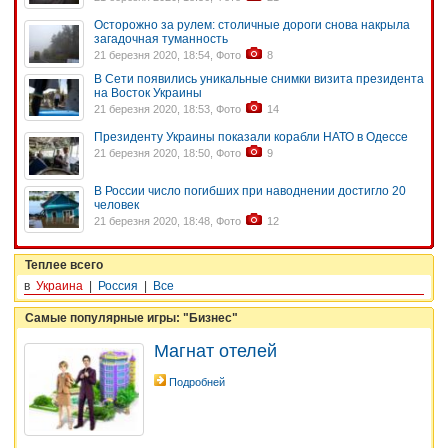
Осторожно за рулем: столичные дороги снова накрыла
загадочная туманность
21 березня 2020, 18:54, Фото
8
В Сети появились уникальные снимки визита президента
на Восток Украины
21 березня 2020, 18:53, Фото
14
Президенту Украины показали корабли НАТО в Одессе
21 березня 2020, 18:50, Фото
9
В России число погибших при наводнении достигло 20
человек
21 березня 2020, 18:48, Фото
12
Теплее всего
в
Украина
|
Россия
|
Все
Самые популярные игры: "Бизнес"
Магнат отелей
Подробней