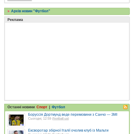
Архів новин "Футбол"
Реклама
Останні новини
Спорт
|
Футбол
Боруссія Дортмунд веде перемовини з Санчо — ЗМІ
Сьогодні, 12:59 (
football.ua
)
Ексворотар збірної Італії очолив клуб із Мальти