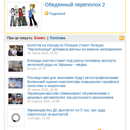
Обеденный переполох 2
Подробней
Про це пишуть
Бізнес
|
Політика
Билетов на поезда из Польши станет больше:
"Укрзалізниця" добавила вагоны на важное направление
30 липня 2026, 13:43
Блокада портов ставит под угрозу половину экспорта
железной руды из Украины – медиа
Вчора, 12:37
Последствия для экономики будут катастрофическими:
Беленский оценил перспективы повышения тарифов в
логистике и энергетике
30 липня 2026, 16:46
Украинцев массово обманывают объявлениями о
дешевых автомобилях: как распознать мошенников
02 серпня 2026, 15:58
Украинцам без Дії, выплатят по 5 тыс. грн: куда
обратиться за выплатой
Сьогодні, 12:38