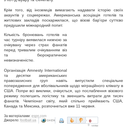
Крім того, від іноземців вимагають надавати історію своїх
акаунтів у соцмережах. Американська асоціація готелів та
житлових закладів поскаржилася, що візові бар'єри суттєво
придушили міжнародний попит.
Кількість бронювань готелів на
час турніру виявилася нижчою за
очікувану через страх фанатів
перед тривалим очікуванням віз
та бюрократичною
невизначеністю.
Організація Amnesty International
та десятки американських
правозахисних груп навіть випустили спеціальне
попередження для вболівальників щодо міграційного клімату в
США. Попри всі виклики, очікується, що послаблення візового
режиму полегшить логістику та зменшить витрати для тисяч
фанатів. Чемпіонат світу, який спільно приймають США,
Канада та Мексика, розпочнеться вже 11 червня.
За матеріалами:
espn.com
0
Джерело:
football.ua
0