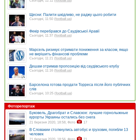
Сьогодні, 12:11 (
football.ua
)
Щесни: Палити шкідливо, не раджу цього робити
Сьогодні, 11:50 (
football.ua
)
Фекір перебрався до Саудівської Аравії
Сьогодні, 11:37 (
football.ua
)
Марсель ризикує отримати пониження за класом, якщо
не вирішить фінансові проблеми
Сьогодні, 11:21 (
football.ua
)
Дешам отримав пропозицію від саудівського клубу
Сьогодні, 11:16 (
football.ua
)
Барселона готова продати Торреса після його публічних
слів
Сьогодні, 10:25 (
football.ua
)
Фоторепортаж
Буковель, Драгобрат и Славское: лучшие горнолыжные
курорты Украины остались без снега
21 березня 2020, 18:58, Фото
17
В Словакии столкнулись автобус и грузовик, погибли 13
человек
21 березня 2020, 18:56, Фото
21