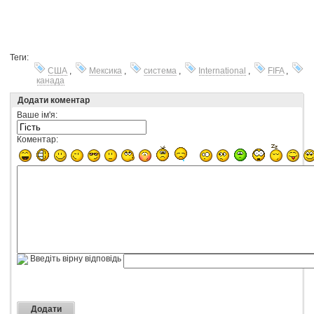
Теги:
США
,
Мексика
,
система
,
International
,
FIFA
,
канада
Додати коментар
Ваше ім'я:
Коментар:
Введіть вірну відповідь