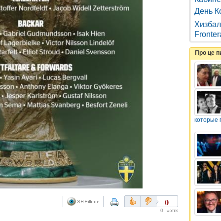
День К
Хизбал
Fronter
Про це 
которые 
0
0