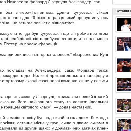
тор Йокерес та форвард Ліверпуля Александер Ісак.
Останні
ся без вінгера«Тоттенгема Деяна Кулусевскі. Лікарі
надто рано для 26-річного гравця, який пропустив увесь
ліна і не встигає повністю відновитися.
ховуючи те, де був Кулусевскі і що він робив протягом
тапі реабілітації він перебуває за чотири з половиною
ем Поттер на пресконференції.
команди опинився вінгер каталонської «Барселони» Руні
таб покладає на Александера Ісака. Форвард також
 рекордного для Великої Британії літнього трансферу з
у стартовому складі своєї нової команди лише у восьми
 завершить сезон у Ліверпулі, отримавши певний ігровий
екса до його найкращого стану та досягти ідеальної
е гравцем світового класу", — додав наставник.
цей чемпіонат світу був надзвичайно складним. Команда
 посівши останнє місце у групі лише з двома очками в
подарували їм другий шанс: у драматичних матчах плей-