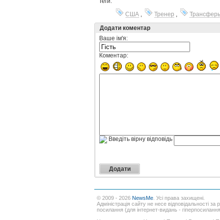
Теги:
США
,
Тренер
,
Трансфер
Додати коментар
Ваше ім'я:
Коментар:
Введіть вірну відповідь
© 2009 - 2026
NewsMe
. Усі права захищені.
Адміністрація сайту не несе відповідальності за 
посилання (для інтернет-видань - гіперпосиланн