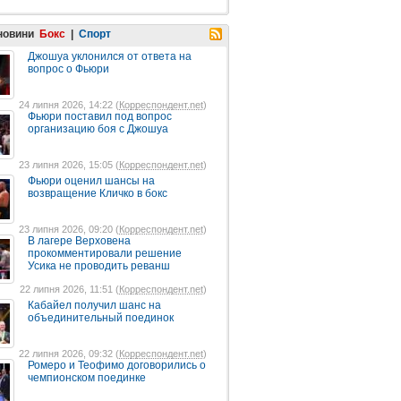
 новини
Бокс
|
Спорт
Джошуа уклонился от ответа на
вопрос о Фьюри
24 липня 2026, 14:22 (
Корреспондент.net
)
Фьюри поставил под вопрос
организацию боя с Джошуа
23 липня 2026, 15:05 (
Корреспондент.net
)
Фьюри оценил шансы на
возвращение Кличко в бокс
23 липня 2026, 09:20 (
Корреспондент.net
)
В лагере Верховена
прокомментировали решение
Усика не проводить реванш
22 липня 2026, 11:51 (
Корреспондент.net
)
Кабайел получил шанс на
объединительный поединок
22 липня 2026, 09:32 (
Корреспондент.net
)
Ромеро и Теофимо договорились о
чемпионском поединке