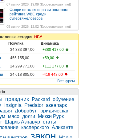
07 липня 2026, 19:09 (
Корреспондент.net
)
Фьюри остался первым номером
рейтинга WBC среди
супертяжеловесов
05 липня 2026, 12:02 (
Корреспондент.net
)
таллов на сегодня
НБУ
Покупка
Динамика
34 333 397,00
+380 417,00
о
455 155,00
+59,00
а
24 299 771,00
+111 177,00
ий
24 618 805,00
-419 443,00
Все курсы
гів
праздник
ы
Packard
обучение
м
Insignia
Predator
аквапарк
рация
Добробут
юридическая
ум
мясо
долги
Микки Рурк
r
Шарль Азнавур
статья
лование
касперского
Аликанте
закон
т министров
Maple