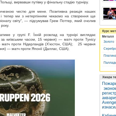
Польщі, вирвавши путівку у фінальну стадію турніру.
личезною честю для мене. Позитивна реакція наших
, і тепер ми з нетерпінням чекаємо на створення ще
піонату світу", — підсумував Грем Поттер, який очолив
 року.
Курс ме
атиме у групі F. Їхній розклад на турнірі виглядає
Металл
 за київським часом, 15 червня) — матч проти Тунісу
Золото
— матч проти Нідерландів (Х'юстон, США); 25 червня
вня) — матч проти Японії (Даллас, США).
Серебр
Платин
Паллад
Хмара те
Пожар
эконо
регист
аквари
Avenge
изнаси
Кабине