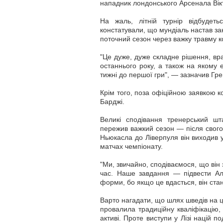
нападник лондонського Арсенала Вік
На жаль, літній турнір відбудеть
констатували, що мундіаль настав за
поточний сезон через важку травму ко
"Це дуже, дуже складне рішення, вра
останнього року, а також на якому е
тижні до першої гри", — зазначив Гр
Крім того, поза офіційною заявкою 
Барджі.
Великі сподівання тренерський ш
пережив важкий сезон — після свого
Ньюкасла до Ліверпуля він виходив 
матчах чемпіонату.
"Ми, звичайно, сподіваємося, що він
час. Наше завдання — підвести Ал
форми, бо якщо це вдасться, він стан
Варто нагадати, що шлях шведів на 
провалила традиційну кваліфікацію,
активі. Проте виступи у Лізі націй 