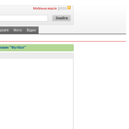
|
Мобільна версія
RSS
ров'я
Фото
Відео
новин "Футбол"