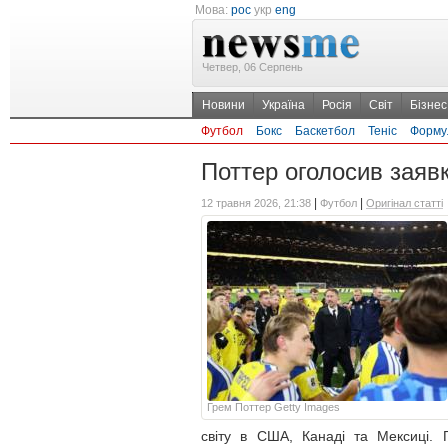
Мова:
рос
укр
eng
Четвер, 06 Серпень
Новини
Україна
Росія
Світ
Бізнес
Футбол
Бокс
Баскетбол
Теніс
Форму
Поттер оголосив заявк
|
|
12 травня 2026, 21:38
Футбол
Оригінал статті
Грем Поттер Getty Images
світу в США, Канаді та Мексиці. 