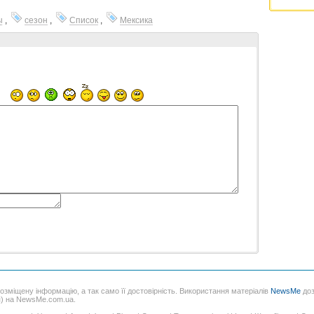
ы
,
сезон
,
Список
,
Мексика
розміщену інформацію, а так само її достовірність. Використання матеріалів
NewsMe
доз
я) на NewsMe.com.ua.