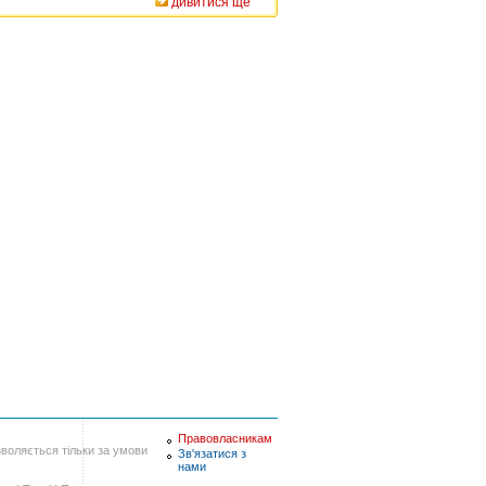
дивитися ще
Правовласникам
воляється тільки за умови
Зв'язатися з
нами