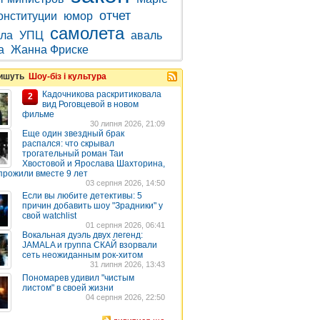
отчет
онституции
юмор
самолета
ла
УПЦ
аваль
a
Жанна Фриске
пишуть
Шоу-біз і культура
Кадочникова раскритиковала
2
вид Роговцевой в новом
фильме
30 липня 2026, 21:09
Еще один звездный брак
распался: что скрывал
трогательный роман Таи
Хвостовой и Ярослава Шахторина,
прожили вместе 9 лет
03 серпня 2026, 14:50
Если вы любите детективы: 5
причин добавить шоу "Зрадники" у
свой watchlist
01 серпня 2026, 06:41
Вокальная дуэль двух легенд:
JAMALA и группа СКАЙ взорвали
сеть неожиданным рок-хитом
31 липня 2026, 13:43
Пономарев удивил "чистым
листом" в своей жизни
04 серпня 2026, 22:50