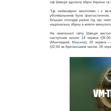
оф Швеція здолала збірні України та 
"Це неймовірно захопливо і є ве
уболівальників була фантастичною
більших спогадів разом під час чем
національну збірну в жовтні минулого
На чемпіонаті світу Швеція виступ
наступним чином: 14 червня (05:00
(Монтеррей,
Мексика
); 20 червня 
(02:00 за британським часом, 26 чер