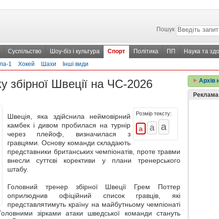
Пошук
Суспільство
Шоу-біз і культура
Спорт
Політика
ПП
Наука та здо
ла-1
Хокей
Шахи
Інші види
у збірної Швеції на ЧС-2026
Архів 
Реклама
Розмір тексту:
Швеція, яка здійснила неймовірний
камбек і дивом пробилася на турнір
через плейоф, визначилася з
гравцями. Основу команди складають
представники британських чемпіонатів, проте травми
внесли суттєві корективи у плани тренерського
штабу.
Головний тренер збірної Швеції Грем Поттер
оприлюднив офіційний список гравців, які
представлятимуть країну на майбутньому чемпіонаті
Головними зірками атаки шведської команди стануть