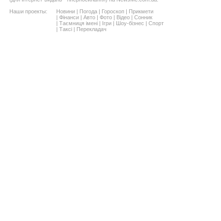
Наши проекты:
Новини
|
Погода
|
Гороскоп
|
Прикмети
|
Фінанси
|
Авто
|
Фото
|
Відео
|
Сонник
|
Таємниця імені
|
Ігри
|
Шоу-бізнес
|
Спорт
|
Таксі
|
Перекладач