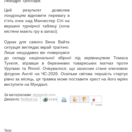
Леандро Троссара.
Цей результат дозволив
лондонцям відновити перевагу в
п'ять очок над Манчестер Сіті на
вершині турнірної таблиці (хоча
містяни мають гру в запасі).
Однак для самого Бена Вайта
ситуація виглядає вкрай трагічно.
Лише нещодавно він повернувся
до складу національної збірної під керівництвом Томаса
Тухеля, зігравши в березневих товариських матчах проти
Уругваю та Японії. Очікувалося, що захисник стане ключовою
фігурою Англії на ЧС-2026. Оскільки світова першість стартує
рівно за місяць, ця травма може поставити хрест на його мріях
виступити на Мундіалі.
За матеріалами:
skysports.com
0
Джерело:
football.ua
0
Теги: