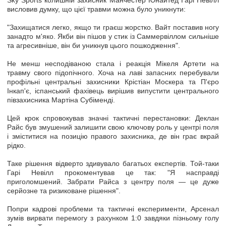
Sky Sports колишній захисник Манчестер Юнайтед Гарі Невілл
висловив думку, що цієї травми можна було уникнути:
"Захищатися легко, якщо ти граєш жорстко. Вайт поставив ногу
занадто м'яко. Якби він пішов у стик із Саммервіллом сильніше
та агресивніше, він би уникнув цього пошкодження".
Не менш несподіваною стала і реакція Мікеля Артети на
травму свого підопічного. Хоча на лаві запасних перебували
профільні центральні захисники Крістіан Москера та П'єро
Інкап'є, іспанський фахівець вирішив випустити центрального
півзахисника Мартіна Субіменді.
Цей крок спровокував значні тактичні перестановки: Деклан
Райс був змушений залишити свою ключову роль у центрі поля
і зміститися на позицію правого захисника, де він грає вкрай
рідко.
Таке рішення відверто здивувало багатьох експертів. Той-таки
Гарі Невілл прокоментував це так: "Я насправді
приголомшений. Забрати Райса з центру поля — це дуже
серйозне та ризиковане рішення".
Попри кадрові проблеми та тактичні експерименти, Арсенал
зумів вирвати перемогу з рахунком 1:0 завдяки пізньому голу