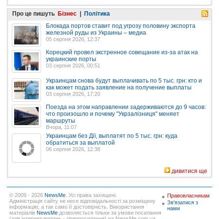
Про це пишуть
Бізнес
|
Політика
Блокада портов ставит под угрозу половину экспорта
железной руды из Украины – медиа
05 серпня 2026, 12:37
Корецкий провел экстренное совещание из-за атак на
украинские порты
03 серпня 2026, 00:51
Украинцам снова будут выплачивать по 5 тыс. грн: кто и
как может подать заявление на получение выплаты
03 серпня 2026, 17:20
Поезда на этом направлении задерживаются до 9 часов:
что произошло и почему "Укрзалізниця" меняет
маршруты
Вчора, 11:07
Украинцам без Дії, выплатят по 5 тыс. грн: куда
обратиться за выплатой
06 серпня 2026, 12:38
дивитися ще
© 2009 - 2026
NewsMe
. Усі права захищені.
Правовласникам
Адміністрація сайту не несе відповідальності за розміщену
Зв'язатися з
інформацію, а так само її достовірність. Використання
нами
матеріалів
NewsMe
дозволяється тільки за умови посилання
(для інтернет-видань - гіперпосилання) на NewsMe.com.ua.