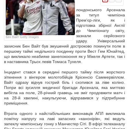
лондонського Арсенала
за титул чемпіона
Прем'єр-ліги, як і
підготовка збірної Англії
до Чемпіонату світу,
зазнали серйозного
Бен Вайт Getty Images
удару. Універсальний
захисник Бен Вайт був змушений достроково покинути поле в
першому таймі недільного поєдинку проти Вест Гем Юнайтед,
що викликало неабияке занепокоєння як у Мікеля Артети, так і
в наставника Трьох левів Томаса Тухеля.
Інцидент стався в середині першого тайму після жорсткого
зіткнення з вінгером молотобійців Крісенсіо Саммервіллом.
Вайт одразу відчув гострий біль і схопився за ліве коліно.
Попри всі зусилля медичної бригади Арсенала, яка миттєво
вибігла на поле, 28-річний гравець не зміг продовжити матч і
на 28-й хвилині, накульгуючи, відправився у підтрибунне
приміщення.
Втрата одного з найстабільніших виконавців АПЛ викликала
помітну напругу на лаві запасних «канонірів», які ведуть
запеклу чемпіонську гонку з Манчестер Сіті. В ефірі телеканалу