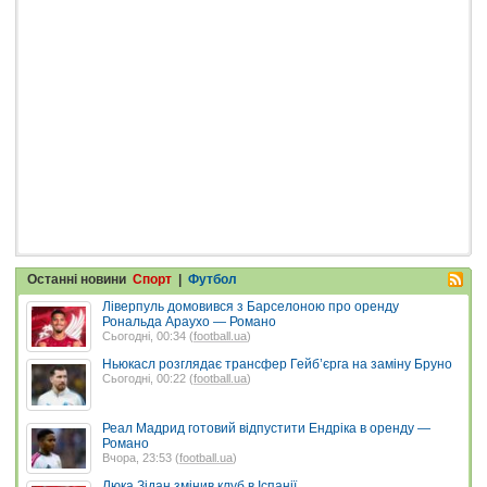
Останні новини
Спорт
|
Футбол
Ліверпуль домовився з Барселоною про оренду
Рональда Араухо — Романо
Сьогодні, 00:34 (
football.ua
)
Ньюкасл розглядає трансфер Гейб’єрга на заміну Бруно
Сьогодні, 00:22 (
football.ua
)
Реал Мадрид готовий відпустити Ендріка в оренду —
Романо
Вчора, 23:53 (
football.ua
)
Люка Зідан змінив клуб в Іспанії