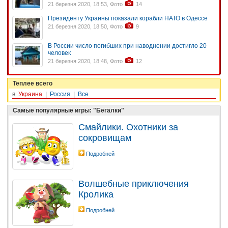
21 березня 2020, 18:53, Фото
14
Президенту Украины показали корабли НАТО в Одессе
21 березня 2020, 18:50, Фото
9
В России число погибших при наводнении достигло 20
человек
21 березня 2020, 18:48, Фото
12
Теплее всего
в
Украина
|
Россия
|
Все
Самые популярные игры: "Бегалки"
Смайлики. Охотники за
сокровищам
Подробней
Волшебные приключения
Кролика
Подробней