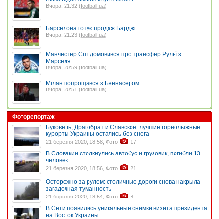
Вчора, 21:32 (
football.ua
)
Барселона готує продаж Барджі
Вчора, 21:23 (
football.ua
)
Манчестер Сіті домовився про трансфер Рульї з
Марселя
Вчора, 20:59 (
football.ua
)
Мілан попрощався з Беннасером
Вчора, 20:51 (
football.ua
)
Фоторепортаж
Буковель, Драгобрат и Славское: лучшие горнолыжные
курорты Украины остались без снега
21 березня 2020, 18:58, Фото
17
В Словакии столкнулись автобус и грузовик, погибли 13
человек
21 березня 2020, 18:56, Фото
21
Осторожно за рулем: столичные дороги снова накрыла
загадочная туманность
21 березня 2020, 18:54, Фото
8
В Сети появились уникальные снимки визита президента
на Восток Украины