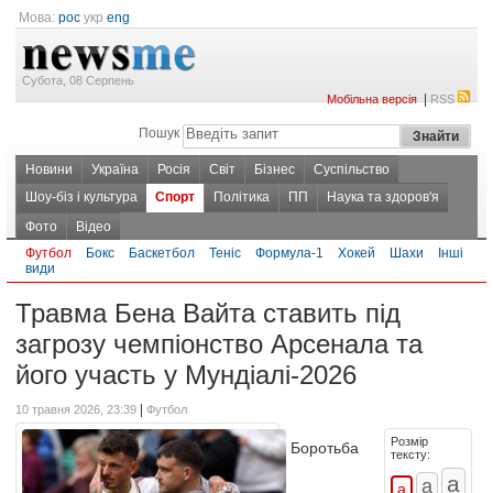
Мова:
рос
укр
eng
Субота, 08 Серпень
|
Мобільна версія
RSS
Пошук
Новини
Україна
Росія
Світ
Бізнес
Суспільство
Шоу-біз і культура
Спорт
Політика
ПП
Наука та здоров'я
Фото
Відео
Футбол
Бокс
Баскетбол
Теніс
Формула-1
Хокей
Шахи
Інші
види
Травма Бена Вайта ставить під
загрозу чемпіонство Арсенала та
його участь у Мундіалі-2026
|
10 травня 2026, 23:39
Футбол
Розмір
Боротьба
тексту: