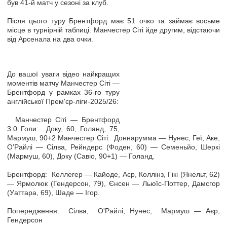
був 41-й матч у сезоні за клуб.
Після цього туру Брентфорд має 51 очко та займає восьме
місце в турнірній таблиці. Манчестер Сіті йде другим, відстаючи
від Арсенала на два очки.
До вашої уваги відео найкращих
моментів матчу Манчестер Сіті —
Брентфорд у рамках 36-го туру
англійської Прем'єр-ліги-2025/26:
Манчестер Сіті — Брентфорд
3:0 Голи: Доку, 60, Голанд, 75,
Мармуш, 90+2 Манчестер Сіті: Доннарумма — Нунес, Геї, Аке,
О’Райлі — Сілва, Рейндерс (Фоден, 60) — Семеньйо, Шеркі
(Мармуш, 60), Доку (Савіо, 90+1) — Голанд.
Брентфорд: Келлегер — Кайоде, Аєр, Коллінз, Гікі (Янельт, 62)
— Ярмолюк (Гендерсон, 79), Єнсен — Льюїс-Поттер, Дамсгор
(Уаттара, 69), Шаде — Ігор.
Попередження: Сілва, О'Райлі, Нунес, Мармуш — Аєр,
Гендерсон