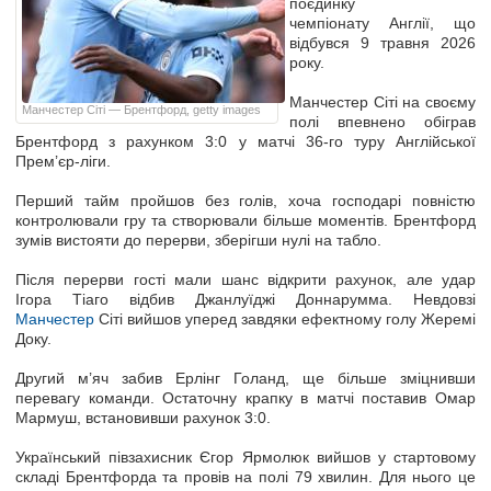
поєдинку
чемпіонату Англії, що
відбувся 9 травня 2026
року.
Манчестер Сіті на своєму
Манчестер Сіті — Брентфорд, getty images
полі впевнено обіграв
Брентфорд з рахунком 3:0 у матчі 36-го туру Англійської
Прем’єр-ліги.
Перший тайм пройшов без голів, хоча господарі повністю
контролювали гру та створювали більше моментів. Брентфорд
зумів вистояти до перерви, зберігши нулі на табло.
Після перерви гості мали шанс відкрити рахунок, але удар
Ігора Тіаго відбив Джанлуїджі Доннарумма. Невдовзі
Манчестер
Сіті вийшов уперед завдяки ефектному голу Жеремі
Доку.
Другий м’яч забив Ерлінг Голанд, ще більше зміцнивши
перевагу команди. Остаточну крапку в матчі поставив Омар
Мармуш, встановивши рахунок 3:0.
Український півзахисник Єгор Ярмолюк вийшов у стартовому
складі Брентфорда та провів на полі 79 хвилин. Для нього це