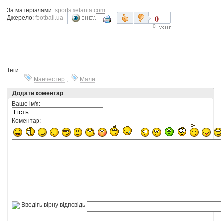
За матеріалами:
sports.setanta.com
0
Джерело:
football.ua
0
Теги:
Манчестер
,
Мали
Додати коментар
Ваше ім'я:
Коментар:
Введіть вірну відповідь