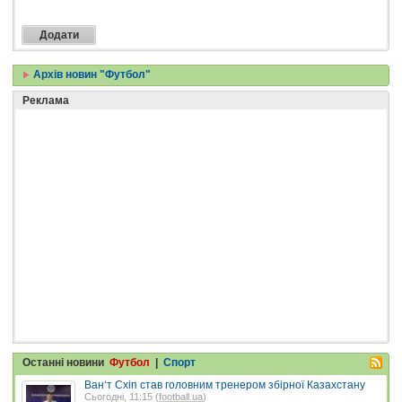
Архів новин "Футбол"
Реклама
Останні новини
Футбол
|
Спорт
Ван‘т Схіп став головним тренером збірної Казахстану
Сьогодні, 11:15 (
football.ua
)