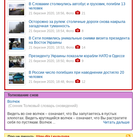
В Словакии столкнулись автобус и грузовик, погибли 13
человек
21 березня 2020, 18:56, Фото
21
Осторожно за рулем: столичные дороги снова накрыла
загадочная туманность
21 березня 2020, 18:54, Фото
8
В Сети появились уникальные снимки визита президента
на Восток Украины
21 березня 2020, 18:53, Фото
14
Президенту Украины показали корабли НАТО в Одессе
21 березня 2020, 18:50, Фото
9
В России число погибших при наводнении достигло 20
человек
21 березня 2020, 18:48, Фото
12
Толкование снов
Волчок
(Сонник Толковый словарь сновидений)
Видеть во сне волчок – означает, что Вы запутаетесь в пустых
хлопотах. Видеть крутящийся волчок – означает, что Вы растратите
себя по пустякам. Волчок ...
Читать дальше
Про це пишуть
Шоу-біз і культура