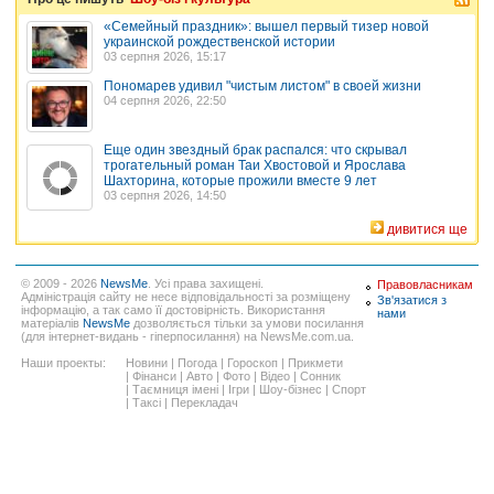
«Семейный праздник»: вышел первый тизер новой
украинской рождественской истории
03 серпня 2026, 15:17
Пономарев удивил "чистым листом" в своей жизни
04 серпня 2026, 22:50
Еще один звездный брак распался: что скрывал
трогательный роман Таи Хвостовой и Ярослава
Шахторина, которые прожили вместе 9 лет
03 серпня 2026, 14:50
дивитися ще
© 2009 - 2026
NewsMe
. Усі права захищені.
Правовласникам
Адміністрація сайту не несе відповідальності за розміщену
Зв'язатися з
інформацію, а так само її достовірність. Використання
нами
матеріалів
NewsMe
дозволяється тільки за умови посилання
(для інтернет-видань - гіперпосилання) на NewsMe.com.ua.
Наши проекты:
Новини
|
Погода
|
Гороскоп
|
Прикмети
|
Фінанси
|
Авто
|
Фото
|
Відео
|
Сонник
|
Таємниця імені
|
Ігри
|
Шоу-бізнес
|
Спорт
|
Таксі
|
Перекладач