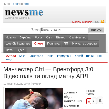
Мова:
рос
укр
eng
Субота, 08 Серпень
|
Мобільна версія
RSS
Пошук
Новини
Україна
Росія
Світ
Бізнес
Суспільство
Шоу-біз і культура
Спорт
Політика
ПП
Наука та здоров'я
Фото
Відео
Футбол
Бокс
Баскетбол
Теніс
Формула-1
Хокей
Шахи
Інші
види
Манчестер Сіті — Брентфорд 3:0
Відео голів та огляд матчу АПЛ
|
10 травня 2026, 00:47
Футбол
Розмір
Дивіться
тексту:
відео
найкращих
моментів