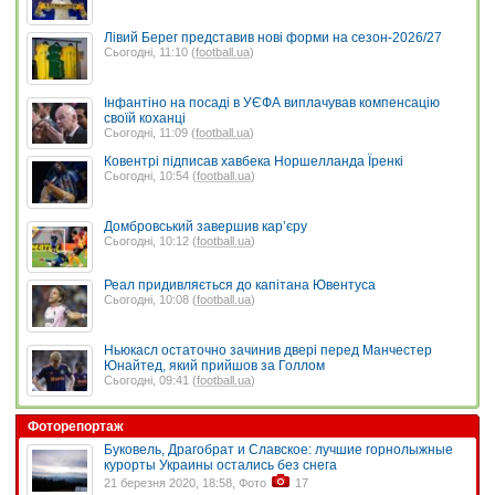
Лівий Берег представив нові форми на сезон-2026/27
Сьогодні, 11:10 (
football.ua
)
Інфантіно на посаді в УЄФА виплачував компенсацію
своїй коханці
Сьогодні, 11:09 (
football.ua
)
Ковентрі підписав хавбека Норшелланда Їренкі
Сьогодні, 10:54 (
football.ua
)
Домбровський завершив кар’єру
Сьогодні, 10:12 (
football.ua
)
Реал придивляється до капітана Ювентуса
Сьогодні, 10:08 (
football.ua
)
Ньюкасл остаточно зачинив двері перед Манчестер
Юнайтед, який прийшов за Голлом
Сьогодні, 09:41 (
football.ua
)
Фоторепортаж
Буковель, Драгобрат и Славское: лучшие горнолыжные
курорты Украины остались без снега
21 березня 2020, 18:58, Фото
17