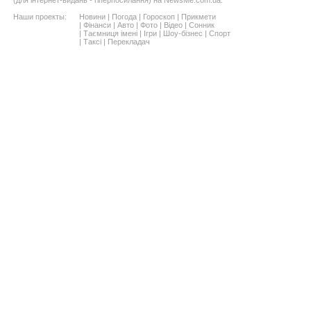
(для інтернет-видань - гіперпосилання) на NewsMe.com.ua.
Наши проекты:
Новини
|
Погода
|
Гороскоп
|
Прикмети
|
Фінанси
|
Авто
|
Фото
|
Відео
|
Сонник
|
Таємниця імені
|
Ігри
|
Шоу-бізнес
|
Спорт
|
Таксі
|
Перекладач