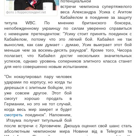
потенциальной
встречи чемпиона супертяжелого
веса Александра Усика с Агитом
фото з Корреспондент.net
Кабайелом в поединке за защиту
титула WBC. По мнению британского боксера,
непобежденному украинцу по силам уверенно справиться
с немецким претендентом: "Усику стоит принять поединок с
Кабайелом, потому что это лёгкий бой. Кабайел не так
вынослив, как сам думает - думаю, Усик выиграет этот бой
меньше чем за восемь-десять раундов". Кроме того, Чисора
полагает, что Кабайел достиг нескольких значительных
успехов, однако уровень соперников элитного класса станет
для него совершенно новым испытанием.
"Он нокаутировал пару человек
ударами по корпусу, но когда ты
дерешься с элитным бойцом, это
уже совсем другое. Этот бой
смогут хорошо продать в
Германии, но это не тот случай,
когда весь мир замрет и будет
смотреть
поединок". Напомним,
Итаума получит титульный бой
после встречи с Хрговичем. Джошуа оценил свой шанс стать
абсолютным чемпионом мира Новини від в Telegram та