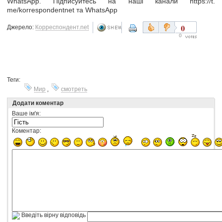
WhatsApp. Підписуйтесь на наші канали https://t.
me/korrespondentnet та WhatsApp
0
Джерело:
Корреспондент.net
0
Теги:
Мир
,
смотреть
Додати коментар
Ваше ім'я:
Коментар:
Введіть вірну відповідь