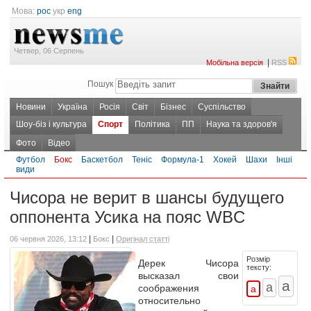
Мова:
рос
укр
eng
Четвер, 06 Серпень
|
Мобільна версія
RSS
Пошук
Новини
Україна
Росія
Світ
Бізнес
Суспільство
Шоу-біз і культура
Спорт
Політика
ПП
Наука та здоров'я
Фото
Відео
Футбол
Бокс
Баскетбол
Теніс
Формула-1
Хокей
Шахи
Інші
види
Чисора не верит в шансы будущего
оппонента Усика на пояс WBC
|
|
06 червня 2026, 13:12
Бокс
Оригінал статті
Розмір
Дерек Чисора
тексту:
высказал свои
соображения
относительно