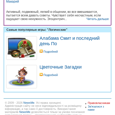
Макарий
Активный, подвижный, легкий в общении, во все вмешивается,
пытается всем давать советы. Чувствует себя несчастным, если
ощущает свою ненужность. Эгоцентрич...
Читать дальше
Самые популярные игры: "Логические"
Алабама Смит и последний
день По
Подробней
Цветочные Загадки
Подробней
© 2009 - 2026
NewsMe
. Усі права захищені.
Правовласникам
Адміністрація сайту не несе відповідальності за розміщену
Зв'язатися з
інформацію, а так само її достовірність. Використання
нами
матеріалів
NewsMe
дозволяється тільки за умови посилання