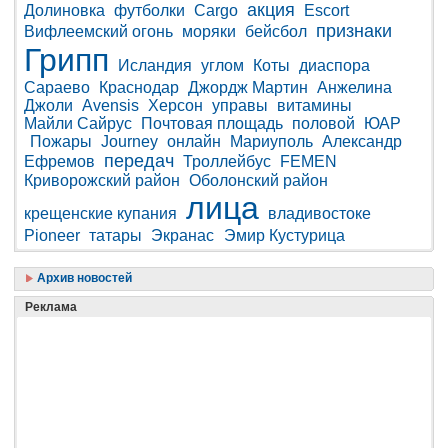
акция
Долиновка
футболки
Cargo
Escort
признаки
Вифлеемский огонь
моряки
бейсбол
Грипп
Исландия
углом
Коты
диаспора
Сараево
Краснодар
Джордж Мартин
Анжелина
Джоли
Avensis
Херсон
управы
витамины
Майли Сайрус
Почтовая площадь
половой
ЮАР
Пожары
Journey
онлайн
Мариуполь
Александр
передач
Ефремов
Троллейбус
FEMEN
Криворожский район
Оболонский район
лица
крещенские купания
владивостоке
Pioneer
татары
Экранас
Эмир Кустурица
Архив новостей
Реклама