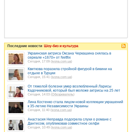
Последние новости
Шоу-биз и культура
Украинская актриса Оксана Черкашина снялась в
сериале «1670» от Netflix
Сегодня, 17:09 (
ivona.com.ua
)
Квиткова поразила стройной фигурой в бикини на
отдыхе в Турции
Сегодня, 15:41 (
ivona.com.ua
)
От тяжелой болезни умер возлюбленный Ларисы
Кадочниковой, который был моложе актрисы на 25 лет
Сегодня, 14:03 (
Обозреватель
)
Лина Костенко стала лицом новой коллекции украшений
к 35-летию Независимости Украины
Сегодня, 11:40 (
ivona.com.ua
)
Анастасия Неправда подогрела слухи о романе с
Дантесом, опубликовав совместное селфи
Сегодня, 10:49 (
ivona.com.ua
)