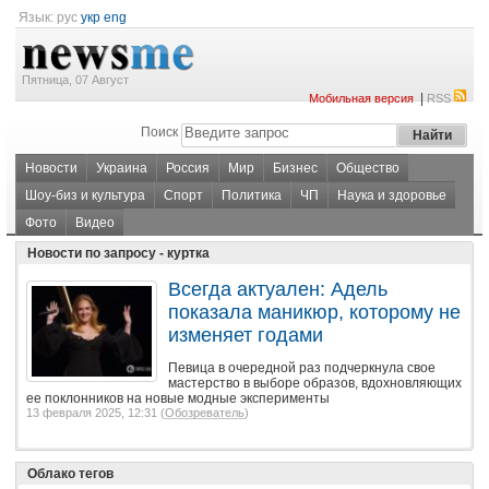
Язык:
рус
укр
eng
Пятница, 07 Август
|
Мобильная версия
RSS
Поиск
Новости
Украина
Россия
Мир
Бизнес
Общество
Шоу-биз и культура
Спорт
Политика
ЧП
Наука и здоровье
Фото
Видео
Новости по запросу - куртка
Всегда актуален: Адель
показала маникюр, которому не
изменяет годами
Певица в очередной раз подчеркнула свое
мастерство в выборе образов, вдохновляющих
ее поклонников на новые модные эксперименты
13 февраля 2025, 12:31 (
Обозреватель
)
Облако тегов