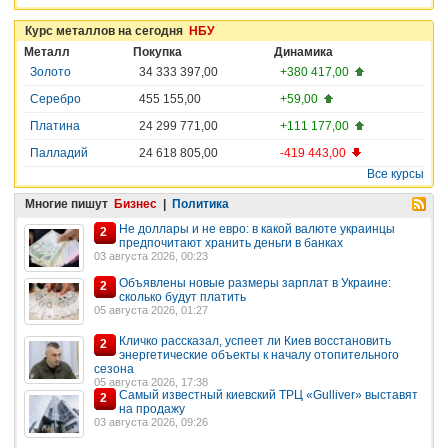
Курс металлов на сегодня
НБУ
Металл
Покупка
Динамика
Золото
34 333 397,00
+380 417,00
Серебро
455 155,00
+59,00
Платина
24 299 771,00
+111 177,00
Палладий
24 618 805,00
-419 443,00
Все курсы
Многие пишут
Бизнес
|
Политика
Не доллары и не евро: в какой валюте украинцы
2
предпочитают хранить деньги в банках
03 августа 2026, 00:23
Объявлены новые размеры зарплат в Украине:
2
сколько будут платить
05 августа 2026, 01:27
Кличко рассказал, успеет ли Киев восстановить
2
энергетические объекты к началу отопительного
сезона
05 августа 2026, 17:38
Самый известный киевский ТРЦ «Gulliver» выставят
2
на продажу
03 августа 2026, 09:26