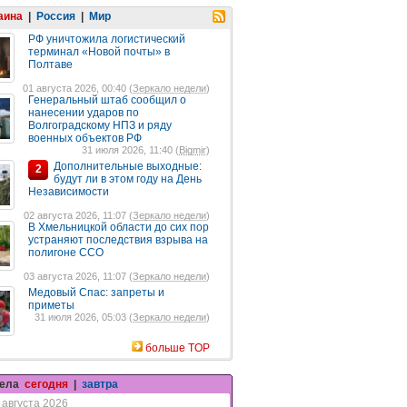
аина
|
Россия
|
Мир
РФ уничтожила логистический
терминал «Новой почты» в
Полтаве
01 августа 2026, 00:40 (
Зеркало недели
)
Генеральный штаб сообщил о
нанесении ударов по
Волгоградскому НПЗ и ряду
военных объектов РФ
31 июля 2026, 11:40 (
Bigmir
)
Дополнительные выходные:
2
будут ли в этом году на День
Независимости
02 августа 2026, 11:07 (
Зеркало недели
)
В Хмельницкой области до сих пор
устраняют последствия взрыва на
полигоне ССО
03 августа 2026, 11:07 (
Зеркало недели
)
Медовый Спас: запреты и
приметы
31 июля 2026, 05:03 (
Зеркало недели
)
больше TOP
гела
сегодня
|
завтра
 августа 2026