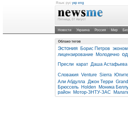
Язык:
рус
укр
eng
Пятница, 07 Август
Новости
Украина
Россия
Мир
Би
Облако тегов
Эстония
Борис Петров
эконом
о
лицензирование
Молодечно
Пресли
карат
Даша Астафьева
Словакия
Venture
Sierra
Юпит
Али Абдулла
Джон Терри
Grand
Брюссель
Holden
Моника Белл
район
Мотор-ЗНТУ-ЗАС
Малат