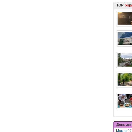
TOP
Укр
День ан
Макар
07