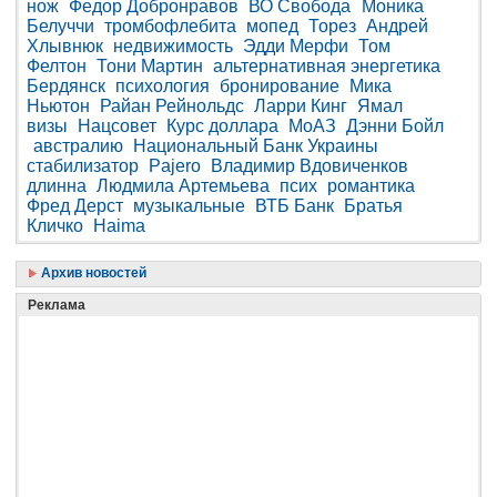
нож
Федор Добронравов
ВО Свобода
Моника
Белуччи
тромбофлебита
мопед
Торез
Андрей
Хлывнюк
недвижимость
Эдди Мерфи
Том
Фелтон
Тони Мартин
альтернативная энергетика
Бердянск
психология
бронирование
Мика
Ньютон
Райан Рейнольдс
Ларри Кинг
Ямал
визы
Нацсовет
Курс доллара
МоАЗ
Дэнни Бойл
австралию
Национальный Банк Украины
стабилизатор
Pajero
Владимир Вдовиченков
длинна
Людмила Артемьева
псих
романтика
Фред Дерст
музыкальные
ВТБ Банк
Братья
Кличко
Haima
Архив новостей
Реклама