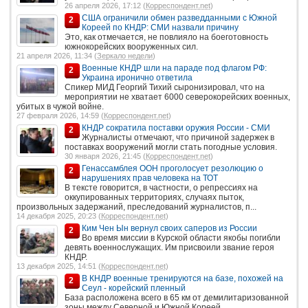
26 апреля 2026, 17:12 (
Корреспондент.net
)
США ограничили обмен разведданными с Южной
2
Кореей по КНДР: СМИ назвали причину
Это, как отмечается, не повлияло на боеготовность
южнокорейских вооруженных сил.
21 апреля 2026, 11:34 (
Зеркало недели
)
Военные КНДР шли на параде под флагом РФ:
2
Украина иронично ответила
Спикер МИД Георгий Тихий сыронизировал, что на
мероприятии не хватает 6000 северокорейских военных,
убитых в чужой войне.
27 февраля 2026, 14:59 (
Корреспондент.net
)
КНДР сократила поставки оружия России - СМИ
2
Журналисты отмечают, что причиной задержек в
поставках вооружений могли стать погодные условия.
30 января 2026, 21:45 (
Корреспондент.net
)
Генассамблея ООН проголосует резолюцию о
2
нарушениях прав человека на ТОТ
В тексте говорится, в частности, о репрессиях на
оккупированных территориях, случаях пыток,
произвольных задержаний, преследований журналистов, п...
14 декабря 2025, 20:23 (
Корреспондент.net
)
Ким Чен Ын вернул своих саперов из России
2
Во время миссии в Курской области якобы погибли
девять военнослужащих. Им присвоили звание героя
КНДР.
13 декабря 2025, 14:51 (
Корреспондент.net
)
В КНДР военные тренируются на базе, похожей на
2
Сеул - корейский пленный
База расположена всего в 65 км от демилитаризованной
зоны между Северной и Южной Кореей.