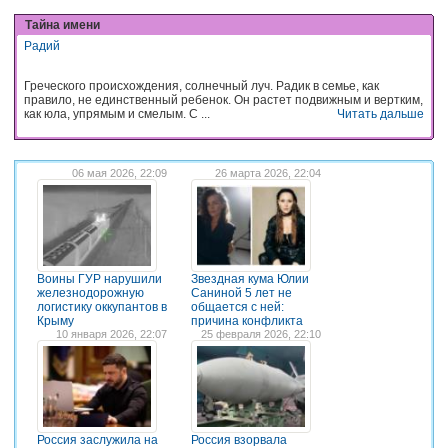
Тайна имени
Радий
Греческого происхождения, солнечный луч. Радик в семье, как
правило, не единственный ребенок. Он растет подвижным и вертким,
как юла, упрямым и смелым. С ...
Читать дальше
06 мая 2026, 22:09
26 марта 2026, 22:04
Воины ГУР нарушили
Звездная кума Юлии
железнодорожную
Саниной 5 лет не
логистику оккупантов в
общается с ней:
Крыму
причина конфликта
10 января 2026, 22:07
25 февраля 2026, 22:10
Россия заслужила на
Россия взорвала