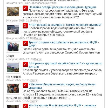
30 марта 2025, 13:29 (
Корреспондент.net
)
Названы потери россиян и корейцев на Курщине
2
Почти тысяча россиян попала в плен. Это дало
возможность провести обмен пленными и вернуть домой
из российской неволи сотни бойцов ВСУ.
26 апреля 2025, 21:06 (
Bigmir
)
КНДР показала эсминец с "самым мощным оружием"
2
Боевой корабль водоизмещением в 5 тыс. тонн
построили на военной судостроительной верфи в
Нампхо «в течение 400 дней».
26 апреля 2025, 22:10 (
Bigmir
)
Трамп готовится возобновить переговоры с КНДР -
2
СМИ
Глава Белого дома ясно дал понять, что хочет вновь
установить контакт с лидером Северной Кореи Ким Чен
Ыном.
27 апреля 2025, 22:23 (
Bigmir
)
В Норвегии грузовой корабль "въехал" в сад местного
2
жителя
Хозяин проснулся и увидел посреди своего сада корабль,
который врезался в берег всего в нескольких метрах от
его домика.
23 мая 2025, 15:32 (
Bigmir
)
У берегов Индии затонуло судно, на борту были
2
украинцы
На борту корабля также было 640 контейнеров, из
которых 13 содержали опасные грузы, а еще 12 – карбид
кальция, который в сочетании с водой может ...
25 мая 2025, 18:25 (
Bigmir
)
Россия купила 6 млн снарядов у КНДР - разведка
2