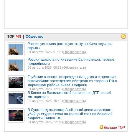
TOP
ЧП
|
Общество
Россия устроила ракетную атаку на Киев: звучали
взрывы
01 августа 2026, 01:55 (
Обозреватель
)
Россия ударила по Киевщине баллистикой: первые
подробности
05 августа 2026, 00:35 (
Обозреватель
)
Глубокие воронки, поврежденные дома и сгоревшие
автомобили: последствия обстрела со стороны РФ в
Дарницком районе Киева. Подробн
01 августа 2026, 12:06 (
Обозреватель
)
В Киеве на Васильковской произошло ДТП: погиб
мотоциклист.
02 августа 2026, 15:42 (
Обозреватель
)
В Луцке под колесами Audi погиб десятиклассник:
убийца-студент ехал на красный свет на бешеной
скорости. Видео 18+
01 августа 2026, 22:07 (
Обозреватель
)
больше TOP