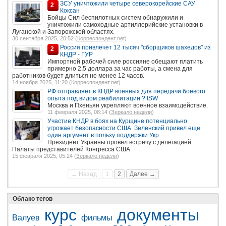
ЗСУ уничтожили четыре северокорейские САУ
2
Коксан
Бойцы Сил беспилотных систем обнаружили и
уничтожили самоходные артиллерийские установки в
Луганской и Запорожской областях.
30 сентября 2025, 20:52 (
Корреспондент.net
)
Россия привлечет 12 тысяч "сборщиков шахедов" из
2
КНДР - ГУР
Импортной рабочей силе россияне обещают платить
примерно 2,5 доллара за час работы, а смена для
работников будет длиться не менее 12 часов.
14 ноября 2025, 11:20 (
Корреспондент.net
)
РФ отправляет в КНДР военных для передачи боевого
опыта под видом реабилитации ? ISW
Москва и Пхеньян укрепляют военное взаимодействие.
11 февраля 2025, 08:14 (
Зеркало недели
)
Участие КНДР в боях на Курщине потенциально
угрожает безопасности США: Зеленский привел еще
один аргумент в пользу поддержки Укр
Президент Украины провел встречу с делегацией
Палаты представителей Конгресса США.
15 февраля 2025, 05:24 (
Зеркало недели
)
← Назад
1
2
Далее →
Облако тегов
курс
документы
Валуев
фильмы