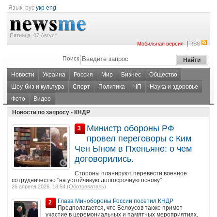
Язык:
рус
укр
eng
Пятница, 07 Август
|
Мобильная версия
RSS
Поиск
Новости
Украина
Россия
Мир
Бизнес
Общество
Шоу-биз и культура
Спорт
Политика
ЧП
Наука и здоровье
Фото
Видео
Новости по запросу - КНДР
Министр обороны РФ
3
провел переговоры с Ким
Чен Ыном в Пхеньяне: о чем
договорились.
Стороны планируют перевести военное
сотрудничество "на устойчивую долгосрочную основу"
26 апреля 2026, 18:54 (
Обозреватель
)
Глава Минобороны России посетил КНДР
2
Предполагается, что Белоусов также примет
участие в церемониальных и памятных мероприятиях.