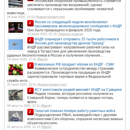
Российская оборонная промышленность стремится
увеличить производство вооружений, однако
сталкивается с серьезными проблемами: нехваткой
инвестици...
26 мая 2025, 13:10 (
Корреспондент.net
)
Россия со следующей недели возобновляет
2
пассажирское железнодорожное сообщение с КНДР
Оно было прекращено в феврале 2020 года.
10 июня 2025, 01:15 (
Зеркало недели
)
КНДР планирует отправить 25 тысяч работников в
2
Россию для производства дронов "Шахед"
КНДР рассматривает направление рабочей силы на
завод в Татарстане для увеличения производства
ударных беспилотников в России и получения обучения...
19 июня 2025, 17:42 (
Bigmir
)
В магазинах РФ продают яблоки из КНДР - СМИ
2
Коммерческое сотрудничество между странами
расширяется. Производители продукции из КНДР
зарегистрировали торговые марки в Федеральной
службе инте...
20 июля 2025, 15:01 (
Корреспондент.net
)
ВСУ уничтожили редкий миномёт КНДР на Сумщине
2
Редкая техника, которую россияне получили из
Северной Кореи, теперь появится в сводках потерь
врага.
09 августа 2025, 22:11 (
Bigmir
)
Генштаб показал боевую работу ракетных войск
2
Подразделения РВиА, взаимодействуя с другими
компонентами Сил обороны, поразили несколько важных
объектов россиян.
22 августа 2025, 22:13 (
Bigmir
)