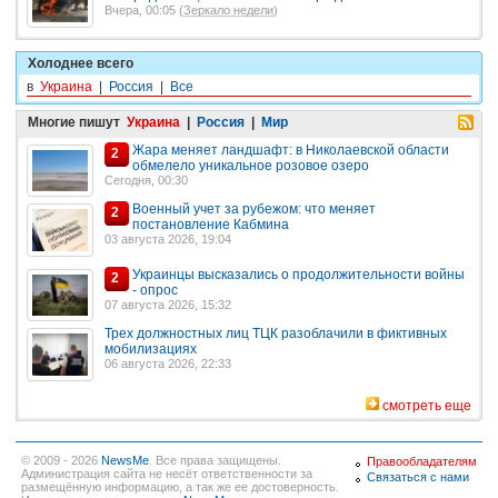
Вчера, 00:05 (
Зеркало недели
)
Холоднее всего
в
Украина
|
Россия
|
Все
Многие пишут
Украина
|
Россия
|
Мир
Жара меняет ландшафт: в Николаевской области
2
обмелело уникальное розовое озеро
Сегодня, 00:30
Военный учет за рубежом: что меняет
2
постановление Кабмина
03 августа 2026, 19:04
Украинцы высказались о продолжительности войны
2
- опрос
07 августа 2026, 15:32
Трех должностных лиц ТЦК разоблачили в фиктивных
мобилизациях
06 августа 2026, 22:33
смотреть еще
© 2009 - 2026
NewsMe
. Все права защищены.
Правообладателям
Администрация сайта не несёт ответственности за
Связаться с нами
размещённую информацию, а так же ее достоверность.