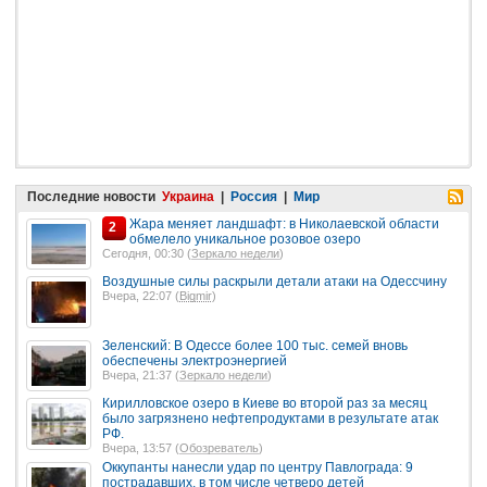
Последние новости
Украина
|
Россия
|
Мир
Жара меняет ландшафт: в Николаевской области
2
обмелело уникальное розовое озеро
Сегодня, 00:30 (
Зеркало недели
)
Воздушные силы раскрыли детали атаки на Одессчину
Вчера, 22:07 (
Bigmir
)
Зеленский: В Одессе более 100 тыс. семей вновь
обеспечены электроэнергией
Вчера, 21:37 (
Зеркало недели
)
Кирилловское озеро в Киеве во второй раз за месяц
было загрязнено нефтепродуктами в результате атак
РФ.
Вчера, 13:57 (
Обозреватель
)
Оккупанты нанесли удар по центру Павлограда: 9
пострадавших, в том числе четверо детей