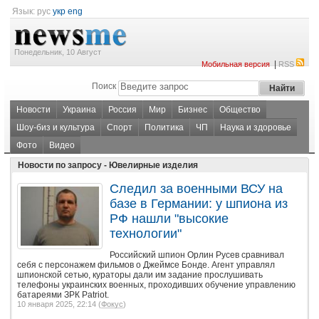
Язык:
рус
укр
eng
Понедельник, 10 Август
|
Мобильная версия
RSS
Поиск
Новости
Украина
Россия
Мир
Бизнес
Общество
Шоу-биз и культура
Спорт
Политика
ЧП
Наука и здоровье
Фото
Видео
Новости по запросу - Ювелирные изделия
Следил за военными ВСУ на
базе в Германии: у шпиона из
РФ нашли "высокие
технологии"
Российский шпион Орлин Русев сравнивал
себя с персонажем фильмов о Джеймсе Бонде. Агент управлял
шпионской сетью, кураторы дали им задание прослушивать
телефоны украинских военных, проходивших обучение управлению
батареями ЗРК Patriot.
10 января 2025, 22:14 (
Фокус
)