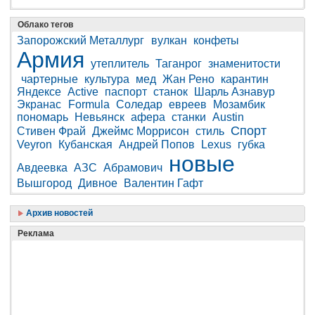
Облако тегов
Запорожский Металлург
вулкан
конфеты
Армия
утеплитель
Таганрог
знаменитости
чартерные
культура
мед
Жан Рено
карантин
Яндексе
Active
паспорт
станок
Шарль Азнавур
Экранас
Formula
Соледар
евреев
Мозамбик
пономарь
Невьянск
афера
станки
Austin
Спорт
Стивен Фрай
Джеймс Моррисон
стиль
Veyron
Кубанская
Андрей Попов
Lexus
губка
новые
Авдеевка
АЗС
Абрамович
Вышгород
Дивное
Валентин Гафт
Архив новостей
Реклама