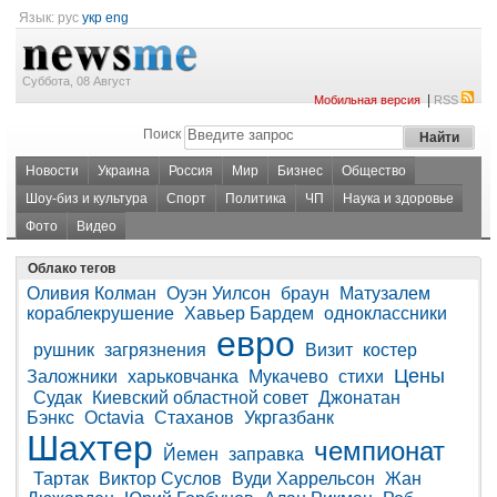
Язык:
рус
укр
eng
Суббота, 08 Август
|
Мобильная версия
RSS
Поиск
Новости
Украина
Россия
Мир
Бизнес
Общество
Шоу-биз и культура
Спорт
Политика
ЧП
Наука и здоровье
Фото
Видео
Облако тегов
Оливия Колман
Оуэн Уилсон
браун
Матузалем
кораблекрушение
Хавьер Бардем
одноклассники
евро
рушник
загрязнения
Визит
костер
Цены
Заложники
харьковчанка
Мукачево
стихи
Судак
Киевский областной совет
Джонатан
Бэнкс
Octavia
Стаханов
Укргазбанк
Шахтер
чемпионат
Йемен
заправка
Тартак
Виктор Суслов
Вуди Харрельсон
Жан