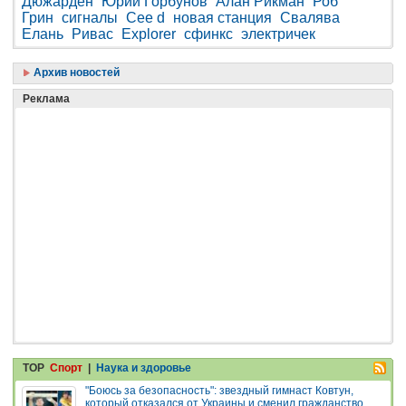
Дюжарден
Юрий Горбунов
Алан Рикман
Роб
Грин
сигналы
Cee d
новая станция
Свалява
Елань
Ривас
Explorer
сфинкс
электричек
Архив новостей
Реклама
TOP
Спорт
|
Наука и здоровье
"Боюсь за безопасность": звездный гимнаст Ковтун,
который отказался от Украины и сменил гражданство,