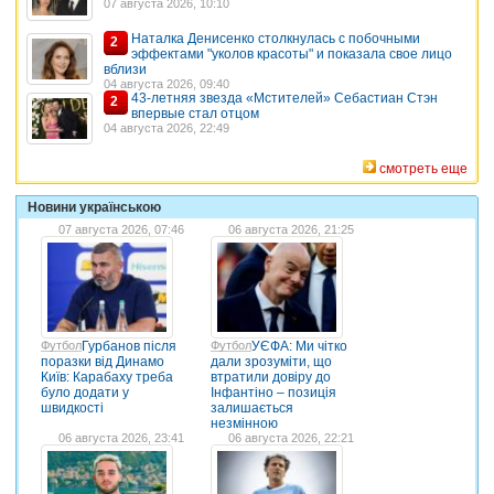
07 августа 2026, 10:10
Наталка Денисенко столкнулась с побочными
2
эффектами "уколов красоты" и показала свое лицо
вблизи
04 августа 2026, 09:40
43-летняя звезда «Мстителей» Себастиан Стэн
2
впервые стал отцом
04 августа 2026, 22:49
смотреть еще
Новини українською
07 августа 2026, 07:46
06 августа 2026, 21:25
Футбол
Гурбанов після
Футбол
УЄФА: Ми чітко
поразки від Динамо
дали зрозуміти, що
Київ: Карабаху треба
втратили довіру до
було додати у
Інфантіно – позиція
швидкості
залишається
незмінною
06 августа 2026, 23:41
06 августа 2026, 22:21