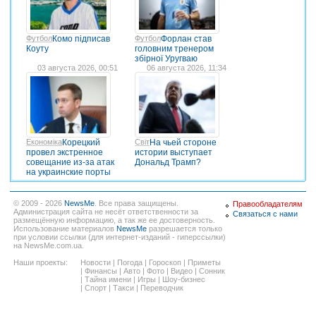
Футбол
Комо підписав
Футбол
Форлан став
Коуту
головним тренером
збірної Уругваю
03 августа 2026, 00:51
06 августа 2026, 11:34
Економіка
Корецкий
Світ
На чьей стороне
провел экстренное
истории выступает
совещание из-за атак
Дональд Трамп?
на украинские порты
© 2009 - 2026
NewsMe
. Все права защищены.
Правообладателям
Администрация сайта не несёт ответственности за
Связаться с нами
размещённую информацию, а так же ее достоверность.
Использование материалов
NewsMe
разрешается только
при условии ссылки (для интернет-изданий - гиперссылки)
на NewsMe.com.ua.
Наши проекты:
Новости
|
Погода
|
Гороскоп
|
Приметы
|
Финансы
|
Авто
|
Фото
|
Видео
|
Сонник
|
Тайна имени
|
Игры
|
Шоу-бизнес
|
Спорт
|
Такси
|
Переводчик