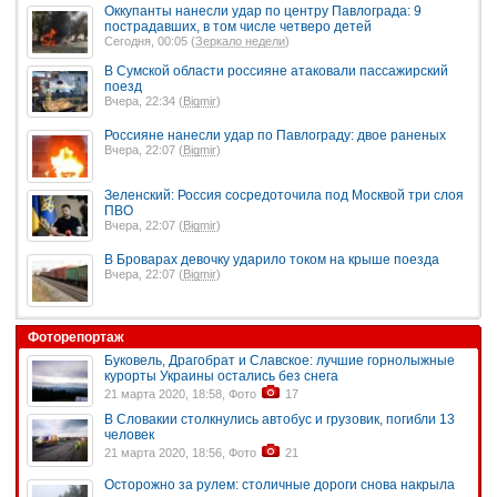
Оккупанты нанесли удар по центру Павлограда: 9
пострадавших, в том числе четверо детей
Сегодня, 00:05 (
Зеркало недели
)
В Сумской области россияне атаковали пассажирский
поезд
Вчера, 22:34 (
Bigmir
)
Россияне нанесли удар по Павлограду: двое раненых
Вчера, 22:07 (
Bigmir
)
Зеленский: Россия сосредоточила под Москвой три слоя
ПВО
Вчера, 22:07 (
Bigmir
)
В Броварах девочку ударило током на крыше поезда
Вчера, 22:07 (
Bigmir
)
Фоторепортаж
Буковель, Драгобрат и Славское: лучшие горнолыжные
курорты Украины остались без снега
21 марта 2020, 18:58, Фото
17
В Словакии столкнулись автобус и грузовик, погибли 13
человек
21 марта 2020, 18:56, Фото
21
Осторожно за рулем: столичные дороги снова накрыла