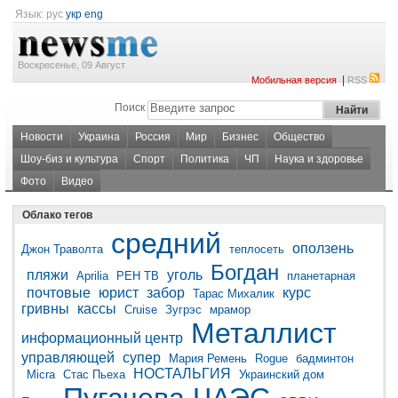
Язык:
рус
укр
eng
Воскресенье, 09 Август
|
Мобильная версия
RSS
Поиск
Новости
Украина
Россия
Мир
Бизнес
Общество
Шоу-биз и культура
Спорт
Политика
ЧП
Наука и здоровье
Фото
Видео
Облако тегов
средний
оползень
Джон Траволта
теплосеть
Богдан
пляжи
уголь
Aprilia
РЕН ТВ
планетарная
почтовые
юрист
забор
курс
Тарас Михалик
гривны
кассы
Cruise
Зугрэс
мрамор
Металлист
информационный центр
управляющей
супер
Мария Ремень
Rogue
бадминтон
НОСТАЛЬГИЯ
Micra
Стас Пьеха
Украинский дом