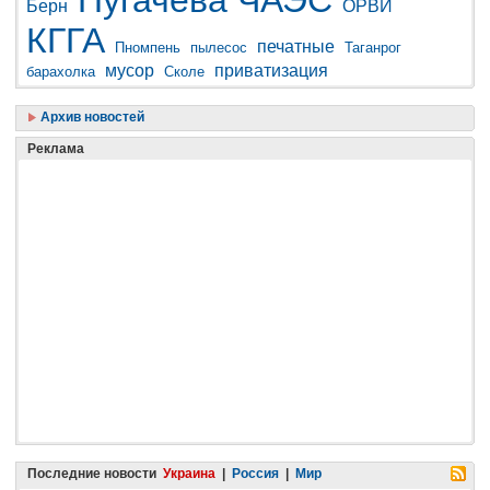
Пугачева
ЧАЭС
Берн
ОРВИ
КГГА
печатные
Пномпень
пылесос
Таганрог
мусор
приватизация
барахолка
Сколе
Архив новостей
Реклама
Последние новости
Украина
|
Россия
|
Мир