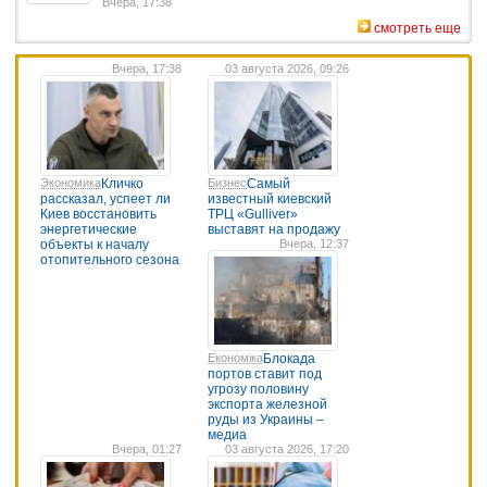
Вчера, 17:38
смотреть еще
Вчера, 17:38
03 августа 2026, 09:26
Экономика
Кличко
Бизнес
Самый
рассказал, успеет ли
известный киевский
Киев восстановить
ТРЦ «Gulliver»
энергетические
выставят на продажу
объекты к началу
Вчера, 12:37
отопительного сезона
Економіка
Блокада
портов ставит под
угрозу половину
экспорта железной
руды из Украины –
медиа
Вчера, 01:27
03 августа 2026, 17:20