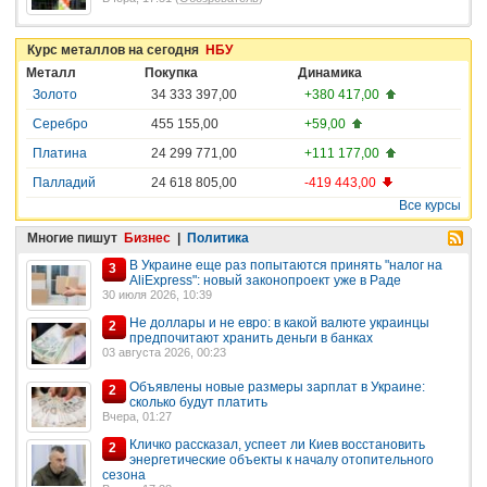
Курс металлов на сегодня
НБУ
Металл
Покупка
Динамика
Золото
34 333 397,00
+380 417,00
Серебро
455 155,00
+59,00
Платина
24 299 771,00
+111 177,00
Палладий
24 618 805,00
-419 443,00
Все курсы
Многие пишут
Бизнес
|
Политика
В Украине еще раз попытаются принять "налог на
3
AliExpress": новый законопроект уже в Раде
30 июля 2026, 10:39
Не доллары и не евро: в какой валюте украинцы
2
предпочитают хранить деньги в банках
03 августа 2026, 00:23
Объявлены новые размеры зарплат в Украине:
2
сколько будут платить
Вчера, 01:27
Кличко рассказал, успеет ли Киев восстановить
2
энергетические объекты к началу отопительного
сезона