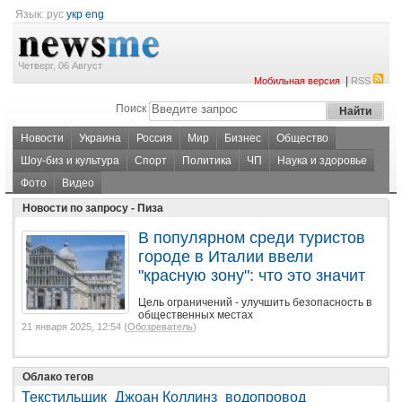
Язык:
рус
укр
eng
Четверг, 06 Август
|
Мобильная версия
RSS
Поиск
Новости
Украина
Россия
Мир
Бизнес
Общество
Шоу-биз и культура
Спорт
Политика
ЧП
Наука и здоровье
Фото
Видео
Новости по запросу - Пиза
В популярном среди туристов
городе в Италии ввели
"красную зону": что это значит
Цель ограничений - улучшить безопасность в
общественных местах
21 января 2025, 12:54 (
Обозреватель
)
Облако тегов
Текстильщик
Джоан Коллинз
водопровод