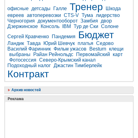
Тренер
офисные
детсады
Галле
Шкода
евреев
автоперевозки
CTS-V
Тума
лидерство
Черногория
документооборот
Замбия
двор
Дзержинское
Консоль
IBM
Тур де Ски
Солоне
Бюджет
Сергей Кравченко
Пандемия
Ландик
Тавда
Юрий Шевчук
платья
Седово
Василий Фаринник
Фильм ужасов
Besturn
клещи
выбраны
Райан Рейнольдс
Первомайский
карт
Фотосессия
Северо-Крымский канал
Подоходный налог
Джастин Тимберлейк
Контракт
Архив новостей
Реклама