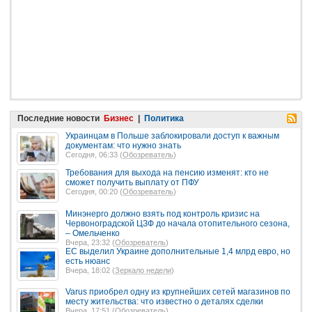
Последние новости
Бизнес
|
Политика
Украинцам в Польше заблокировали доступ к важным
документам: что нужно знать
Сегодня, 06:33 (
Обозреватель
)
Требования для выхода на пенсию изменят: кто не
сможет получить выплату от ПФУ
Сегодня, 00:20 (
Обозреватель
)
Минэнерго должно взять под контроль кризис на
Червоноградской ЦЗФ до начала отопительного сезона,
– Омельченко
Вчера, 23:32 (
Обозреватель
)
ЕС выделил Украине дополнительные 1,4 млрд евро, но
есть нюанс
Вчера, 18:02 (
Зеркало недели
)
Varus приобрел одну из крупнейших сетей магазинов по
месту жительства: что известно о деталях сделки
Вчера, 17:51 (
Обозреватель
)