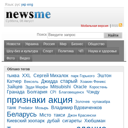
Язык:
рус
укр
eng
Суббота, 08 Август
|
Мобильная версия
RSS
Поиск
Новости
Украина
Россия
Мир
Бизнес
Общество
Шоу-биз и культура
Спорт
Политика
ЧП
Наука и здоровье
Фото
Видео
Облако тегов
тыква
XXL
Сергей Михалок
Эштон
парк Горького
старый
Катчер
Джидда
Вексель
Хоакин Феникс
Зайцев
Mitsubishi
Oracle
Эдди Мерфи
Коростень
Гранада
Болгария
Чэнду
CPI
Благовещенск
признаки
акция
Золочев
чупакабра
танк
Владимир Вдовиченков
Predator
Мозырь
Беларусь
Місто
такси
Джон Красински
Киевский зоопарк
дубай
сигареты
Хюбшман