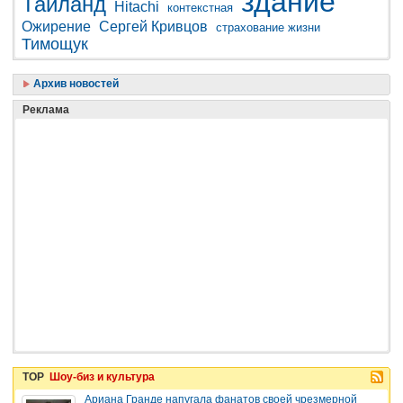
здание
Таиланд
Hitachi
контекстная
Ожирение
Сергей Кривцов
страхование жизни
Тимощук
Архив новостей
Реклама
TOP
Шоу-биз и культура
Ариана Гранде напугала фанатов своей чрезмерной