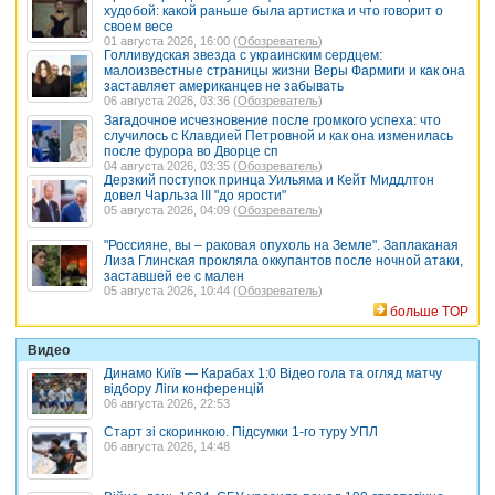
худобой: какой раньше была артистка и что говорит о
своем весе
01 августа 2026, 16:00 (
Обозреватель
)
Голливудская звезда с украинским сердцем:
малоизвестные страницы жизни Веры Фармиги и как она
заставляет американцев не забывать
06 августа 2026, 03:36 (
Обозреватель
)
Загадочное исчезновение после громкого успеха: что
случилось с Клавдией Петровной и как она изменилась
после фурора во Дворце сп
04 августа 2026, 03:35 (
Обозреватель
)
Дерзкий поступок принца Уильяма и Кейт Миддлтон
довел Чарльза III "до ярости"
05 августа 2026, 04:09 (
Обозреватель
)
"Россияне, вы – раковая опухоль на Земле". Заплаканая
Лиза Глинская прокляла оккупантов после ночной атаки,
заставшей ее с мален
05 августа 2026, 10:44 (
Обозреватель
)
больше TOP
Видео
Динамо Київ — Карабах 1:0 Відео гола та огляд матчу
відбору Ліги конференцій
06 августа 2026, 22:53
Старт зі скоринкою. Підсумки 1-го туру УПЛ
06 августа 2026, 14:48